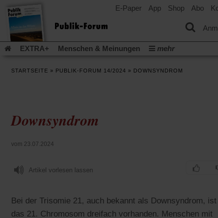
E-Paper
App
Shop
Abo
Ko
einem
neuen
Tab)
Anm
EXTRA+
Menschen & Meinungen
mehr
Religion & Kirchen
Politik & Gesellschaft
Leben & Kultur
STARTSEITE
»
PUBLIK-FORUM 14/2024
»
DOWNSYNDROM
Aufstehen & Handeln
Rezensionen
Publik-Forum Archiv
EXTRA
Edition
Dossier
Weisheitsletter
Spiritletter
Newsletter
Veranstaltungen
Wir über uns
Downsyndrom
Leserinitiative Publik-Forum e.V.
Die Erderwärmung stopp
(Öffnet
(Öffnet
Urlaub und Nichtstun
Gefährlicher Reichtum
Krieg in Naho
in
in
(Öffnet
Gleichberechtigung
Künstliche Intelligenz
Was gibt Hoffn
vom 23.07.2024
einem
einem
in
neuen
neuen
(Öffnet
(Öf
Krieg und Frieden
Gott neu denken
Krieg in der Ukraine
einem
Tab)
Tab)
in
in
neuen
Artikel vorlesen lassen
Flucht und Migration
Video-Podcast »Veranstaltungen«
einem
ei
Tab)
neuen
ne
Podcast »Veranstaltungen«
Schriftgröße ändern:
Tab)
Ta
Bei der Trisomie 21, auch bekannt als Downsyndrom, ist
das 21. Chromosom dreifach vorhanden. Menschen mit