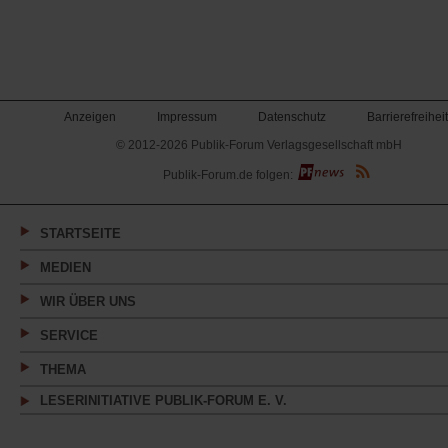
Anzeigen
Impressum
Datenschutz
Barrierefreiheit
© 2012-2026 Publik-Forum Verlagsgesellschaft mbH
(Öffnet
Publik-Forum.de folgen:
in
einem
neuen
Tab)
STARTSEITE
MEDIEN
WIR ÜBER UNS
SERVICE
THEMA
LESERINITIATIVE PUBLIK-FORUM E. V.