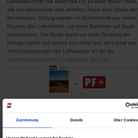
Leiharbeit öffnet nur selten die Tür zu einer festen Stelle,
wie ihre Befürworter dies erhoffen. Nach einer Studie der
Bertelsmann Stiftung
werden im Durchschnitt nur sieben
Prozent aller Leiharbeiter von ihren Betrieben auf Dauer
übernommen. Die Studie warnt vor einer Spaltung der
Belegschaften und spricht sich dafür aus, die Löhne und
Arbeitsbedingungen der Leiharbeiter an die der
Stammbelegschaften anzugleichen. Die eher
unternehmerisch orientierte Stiftung stellt damit die gleic
Forderung wie zum Beispiel die
IG Metall
.
Gedruckt + Digital
Zustimmung
Details
Über Cookie