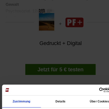
Gewalt
Psychosozial. 124 Seiten.
18,90 €
Gedruckt + Digital
Jetzt für 5 € testen
Zustimmung
Details
Über Cookie