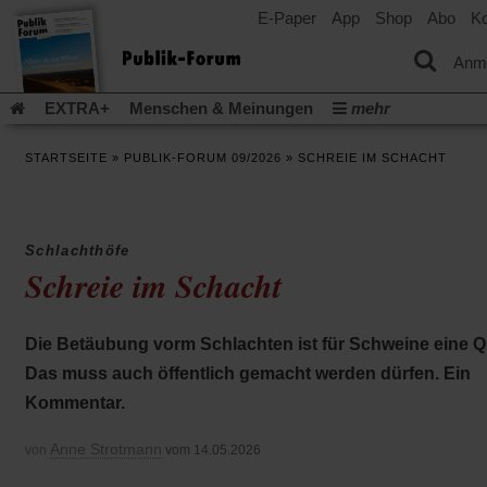
E-Paper
App
Shop
Abo
Ko
einem
neuen
Tab)
Anm
EXTRA+
Menschen & Meinungen
mehr
Religion & Kirchen
Politik & Gesellschaft
Leben & Kultur
STARTSEITE
»
PUBLIK-FORUM 09/2026
»
SCHREIE IM SCHACHT
Aufstehen & Handeln
Rezensionen
Publik-Forum Archiv
EXTRA
Edition
Dossier
Weisheitsletter
Spiritletter
Newsletter
Veranstaltungen
Wir über uns
Schlachthöfe
Leserinitiative Publik-Forum e.V.
Die Erderwärmung stopp
Schreie im Schacht
(Öffnet
(Öffnet
Urlaub und Nichtstun
Gefährlicher Reichtum
Krieg in Naho
in
in
(Öffnet
Gleichberechtigung
Künstliche Intelligenz
Was gibt Hoffn
einem
einem
in
Die Betäubung vorm Schlachten ist für Schweine eine Q
neuen
neuen
(Öffnet
(Öf
Krieg und Frieden
Gott neu denken
Krieg in der Ukraine
einem
Tab)
Tab)
in
in
Das muss auch öffentlich gemacht werden dürfen. Ein
neuen
Flucht und Migration
Video-Podcast »Veranstaltungen«
einem
ei
Tab)
Kommentar.
neuen
ne
Podcast »Veranstaltungen«
Schriftgröße ändern:
Tab)
Ta
Anne Strotmann
von
vom 14.05.2026