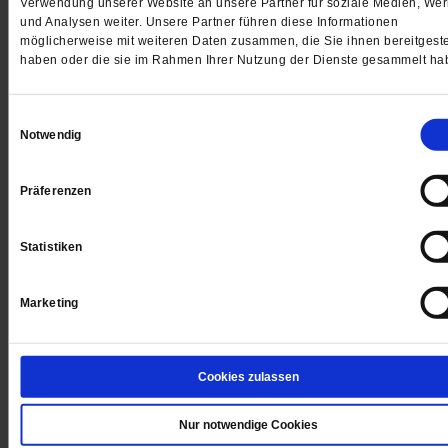
Verwendung unserer Website an unsere Partner für soziale Medien, We
und Analysen weiter. Unsere Partner führen diese Informationen
möglicherweise mit weiteren Daten zusammen, die Sie ihnen bereitgeste
haben oder die sie im Rahmen Ihrer Nutzung der Dienste gesammelt ha
Einwilligungsauswahl
Notwendig
Pro und Contra
Eine Steuer auf süße Limonaden?
Präferenzen
Durch Softdrinks nehmen die Menschen in Deutschla
Statistiken
viel ungesunden Zucker zu sich. Sollte deshalb eine
Zuckersteuer eingeführt werden?
/mehr
Marketing
3 Kommentare
Cookies zulassen
Nur notwendige Cookies