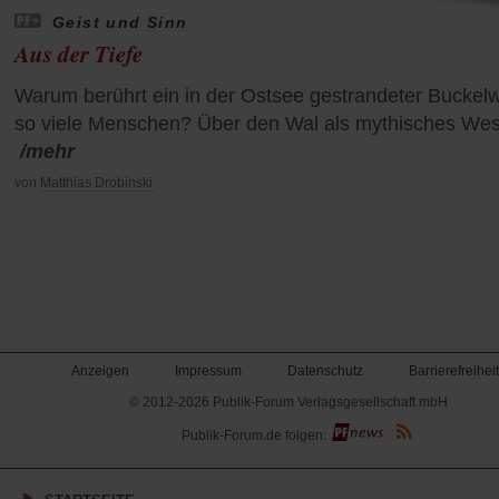
Geist und Sinn
Aus der Tiefe
Warum berührt ein in der Ostsee gestrandeter Buckel
so viele Menschen? Über den Wal als mythisches We
/mehr
von
Matthias Drobinski
Anzeigen
Impressum
Datenschutz
Barrierefreiheit
© 2012-2026 Publik-Forum Verlagsgesellschaft mbH
(Öffnet
Publik-Forum.de folgen:
in
einem
neuen
Tab)