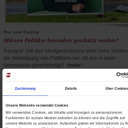
Pro und Contra
Müssen Politiker besonders geschützt werden?
Paragraf 188 des Strafgesetzbuchs sieht hohe Strafen 
die Beleidigung von Politikern vor. Ist das in einer
Demokratie gerechtfertigt?
/mehr
5 Kommentare
Zustimmung
Details
Über Cookie
Unsere Webseite verwendet Cookies
Wir verwenden Cookies, um Inhalte und Anzeigen zu personalisieren,
Funktionen für soziale Medien anbieten zu können und die Zugriffe auf
unsere Website zu analysieren. Außerdem geben wir Informationen zu Ih