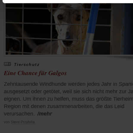
Tierschutz
Eine Chance für Galgos
Zehntausende Windhunde werden jedes Jahr in Span
ausgesetzt oder getötet, weil sie sich nicht mehr zur J
eignen. Um ihnen zu helfen, muss das größte Tierheim
Region mit denen zusammenarbeiten, die das Leid
verursachen.
/mehr
von
Steve Przybilla