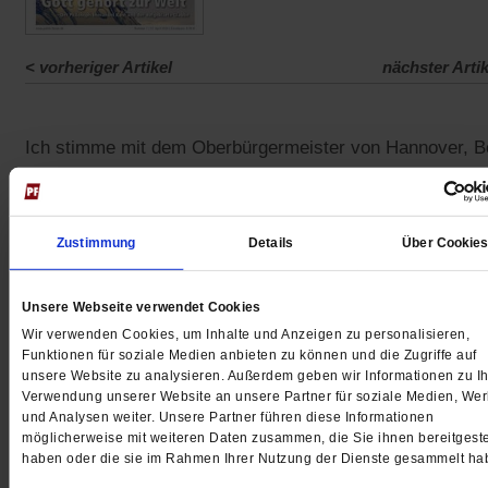
<
vorheriger Artikel
nächster Artik
Ich stimme mit dem Oberbürgermeister von Hannover, Be
Onay, überein, dass das Parken in der Stadt für Anwohn
nicht kostenlos sein darf. Und es ist richtig, dass die
Gebühren umso höher sind, je größer und schwerer das
Zustimmung
Details
Über Cookie
Fahrzeug ist. Es ist jedoch nicht ausreichend,
Anwohnerparkplätze einzurichten und dafür Gebühren zu
Unsere Webseite verwendet Cookies
erheben. Um eine Verkehrswende einzuleiten, muss die
Wir verwenden Cookies, um Inhalte und Anzeigen zu personalisieren,
Anzahl der Parkplätze deutlich reduziert werden. Die
Funktionen für soziale Medien anbieten zu können und die Zugriffe auf
unsere Website zu analysieren. Außerdem geben wir Informationen zu Ih
Maßnahme muss von Anfang an klar kommuniziert werd
Verwendung unserer Website an unsere Partner für soziale Medien, We
Wir wollen besonders die Zahl der großen SUV und der
und Analysen weiter. Unsere Partner führen diese Informationen
möglicherweise mit weiteren Daten zusammen, die Sie ihnen bereitgeste
großen Wohnmobile reduzieren, um insgesamt mehr Pla
haben oder die sie im Rahmen Ihrer Nutzung der Dienste gesammelt ha
für Fußverkehr, Radverkehr und Erholungsflächen zu ha