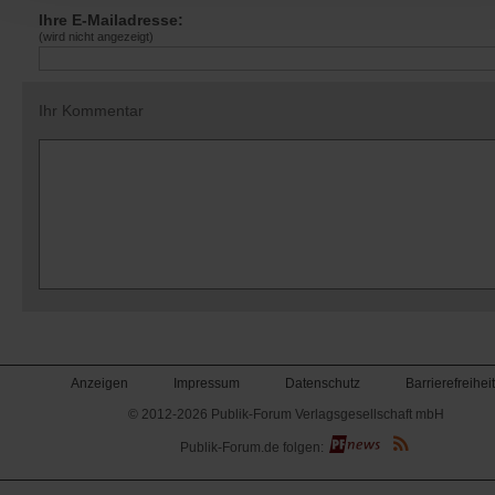
Ihre E-Mailadresse:
(wird nicht angezeigt)
Ihr Kommentar
Anzeigen
Impressum
Datenschutz
Barrierefreiheit
© 2012-2026 Publik-Forum Verlagsgesellschaft mbH
(Öffnet
Publik-Forum.de folgen:
in
einem
neuen
Tab)