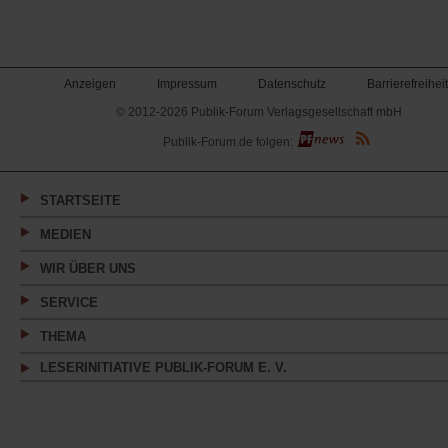
Anzeigen
Impressum
Datenschutz
Barrierefreiheit
© 2012-2026 Publik-Forum Verlagsgesellschaft mbH
(Öffnet
Publik-Forum.de folgen:
in
einem
neuen
Tab)
STARTSEITE
MEDIEN
WIR ÜBER UNS
SERVICE
THEMA
LESERINITIATIVE PUBLIK-FORUM E. V.