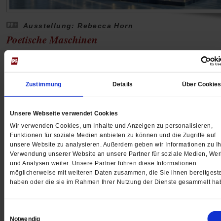
Ausstellung: Rebecca Horn
Poetische Maschinen
Im Skulpturenpark Waldfrieden in Wuppertal erwachen
Werke der verstorbenen Künstlerin Rebecca Horn zu
neuem Leben. Poetisch, verstörend und meditativ zugl
Zustimmung
Details
Über Cookie
entfalten sie hier eine besondere Wirkung im
Zusammenspiel von Kunst und Natur.
/mehr
Unsere Webseite verwendet Cookies
von
Anne Strotmann
Wir verwenden Cookies, um Inhalte und Anzeigen zu personalisieren,
Funktionen für soziale Medien anbieten zu können und die Zugriffe auf
unsere Website zu analysieren. Außerdem geben wir Informationen zu Ih
Verwendung unserer Website an unsere Partner für soziale Medien, We
und Analysen weiter. Unsere Partner führen diese Informationen
möglicherweise mit weiteren Daten zusammen, die Sie ihnen bereitgeste
haben oder die sie im Rahmen Ihrer Nutzung der Dienste gesammelt ha
Einwilligungsauswahl
Notwendig