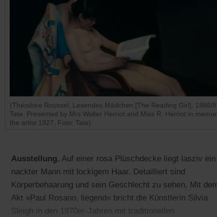
(Théodore Roussel, Lesendes Mädchen [The Reading Girl], 1886/
Tate. Presented by Mrs Walter Herriot and Miss R. Herriot in memor
the artist 1927, Foto: Tate)
Ausstellung.
Auf einer rosa Plüschdecke liegt lasziv ein
nackter Mann mit lockigem Haar. Detailliert sind
Körperbehaarung und sein Geschlecht zu sehen. Mit de
Akt »Paul Rosano, liegend« bricht die Künstlerin Silvia
Sleigh in den 1970er-Jahren mit traditionellen