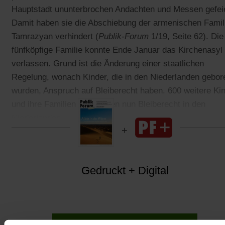
Hauptstadt ununterbrochen Andachten und Messen gefeie
Damit haben sie die Abschiebung der armenischen Famil
Tamrazyan verhindert (
Publik-Forum
1/19, Seite 62). Die
fünfköpfige Familie konnte Ende Januar das Kirchenasyl
verlassen. Grund ist die Änderung einer staatlichen
Regelung, wonach Kinder, die in den Niederlanden gebor
wurden, Anspruch auf Bleiberecht haben. 600 weitere Ki
und ihre Familien bekommen nun Bleiberecht in den
Niederlanden.
Gedruckt + Digital
Jetzt für 5 € testen