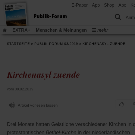
E-Paper
App
Shop
Abo
Ko
einem
neuen
Tab)
Anm
EXTRA+
Menschen & Meinungen
mehr
Religion & Kirchen
Politik & Gesellschaft
Leben & Kultur
STARTSEITE
»
PUBLIK-FORUM 03/2019
»
KIRCHENASYL ZUENDE
Aufstehen & Handeln
Rezensionen
Publik-Forum Archiv
EXTRA
Edition
Dossier
Weisheitsletter
Spiritletter
Newsletter
Veranstaltungen
Wir über uns
Kirchenasyl zuende
Leserinitiative Publik-Forum e.V.
Die Erderwärmung stopp
(Öffnet
(Öffnet
Urlaub und Nichtstun
Gefährlicher Reichtum
Krieg in Naho
in
in
(Öffnet
Gleichberechtigung
Künstliche Intelligenz
Was gibt Hoffn
vom 08.02.2019
einem
einem
in
neuen
neuen
(Öffnet
(Öf
Krieg und Frieden
Gott neu denken
Krieg in der Ukraine
einem
Tab)
Tab)
in
in
neuen
Artikel vorlesen lassen
Flucht und Migration
Video-Podcast »Veranstaltungen«
einem
ei
Tab)
neuen
ne
Podcast »Veranstaltungen«
Schriftgröße ändern:
Tab)
Ta
Drei Monate hatten Geistliche verschiedener Kirchen in 
protestantischen
Bethel-Kirche
in der niederländischen