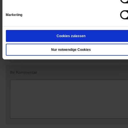
Datum der Erstveröffentlichung: 08.02.2019
Marketing
Cookies zulassen
Kommentare und Leserbriefe
Ihre E-Mailadresse:
Nur notwendige Cookies
(wird nicht angezeigt)
Ihr Kommentar