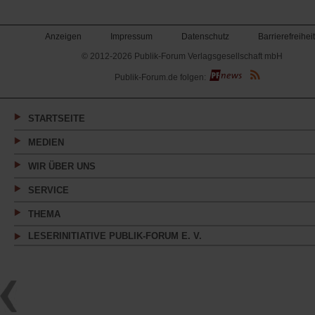
Anzeigen
Impressum
Datenschutz
Barrierefreiheit
© 2012-2026 Publik-Forum Verlagsgesellschaft mbH
(Öffnet
Publik-Forum.de folgen:
in
einem
neuen
Tab)
STARTSEITE
MEDIEN
WIR ÜBER UNS
SERVICE
THEMA
LESERINITIATIVE PUBLIK-FORUM E. V.