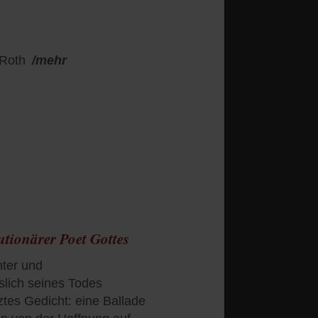
 Roth
/mehr
utionärer Poet Gottes
hter und
slich seines Todes
tztes Gedicht: eine Ballade