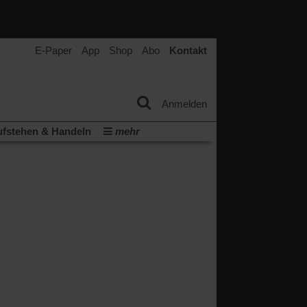
E-Paper
App
Shop
Abo
Kontakt
Anmelden
fstehen & Handeln
mehr
tter
Veranstaltungen
Wir über uns
t
(Öffnet
ichberechtigung
Künstliche Intelligenz
in
Video-Podcast »Veranstaltungen«
einem
neuen
Podcast »Veranstaltungen«
Tab)