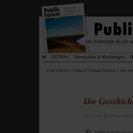
in
einem
neuen
Tab)
Die Zeitschrift, die für ei
kritisch • christlich • u
EXTRA+
Menschen & Meinungen
R
Rezensionen
Publik-Forum Archiv
EX
STARTSEITE
»
PUBLIK-FORUM 01/2012
»
DIE G
Leserinitiative Publik-Forum e.V.
Urlaub
(Öffnet
(Öf
Was gibt Hoffnung?
Krieg und Frieden
in
in
einem
ei
Die Geschich
neuen
ne
Schriftgröße ändern:
Tab)
Tab
Daniel Backhaus
von
vom 0
Artikel vorlesen lasse