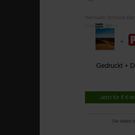
Hermann Schulze-Ber
Siegfried Fietz
Spuren im Sand
Gedruckt + Di
Jetzt für 5 € t
Sie haben b