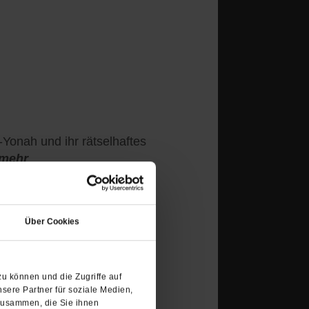
-Yonah und ihr rätselhaftes
/mehr
(Öffnet
in
Über Cookies
einem
neuen
Tab)
u können und die Zugriffe auf
sere Partner für soziale Medien,
kutieren
zusammen, die Sie ihnen