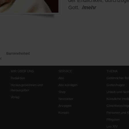
der Endlichkeit, durchzog
Gott.
/mehr
Barrierefreiheit
H
WIR ÜBER UNS
SERVICE
THEMA
Redaktion
Abo
Gefährlicher Re
Herausgeberinnen und
Abo kündigen
Gottesfragen
Herausgeber
Shop
Urlaub und Nich
Verlag
Newsletter
Künstliche Intell
Anzeigen
Gleichberechtig
Kontakt
Personen und Ko
Pfingsten
Leo XIV