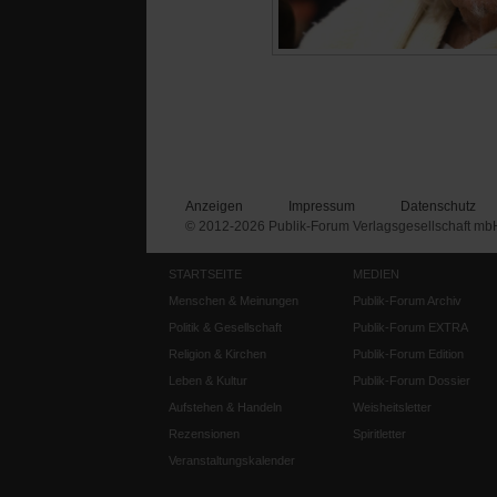
Anzeigen
Impressum
Datenschutz
© 2012-2026 Publik-Forum Verlagsgesellschaft mb
STARTSEITE
MEDIEN
Menschen & Meinungen
Publik-Forum Archiv
Politik & Gesellschaft
Publik-Forum EXTRA
Religion & Kirchen
Publik-Forum Edition
Leben & Kultur
Publik-Forum Dossier
Aufstehen & Handeln
Weisheitsletter
Rezensionen
Spiritletter
Veranstaltungskalender