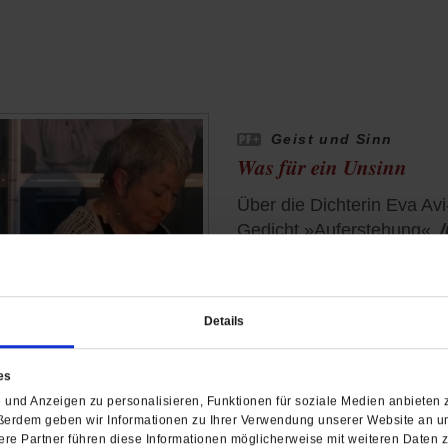
Geist und Sinn
Was für ein Unsinn
Über die Dichterin Eva Avi
Gedicht »Auferstehung«
von
Christoph Strack
Details
es
und Anzeigen zu personalisieren, Funktionen für soziale Medien anbieten z
Kolumne
ßerdem geben wir Informationen zu Ihrer Verwendung unserer Website an un
Probieren geht über Dis
re Partner führen diese Informationen möglicherweise mit weiteren Daten 