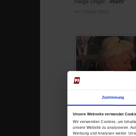
Helga Unger.
/mehr
von
Christoph Strack
Zustimmung
Unsere Webseite verwendet Cooki
Wir verwenden Cookies, um Inhalte 
unsere Website zu analysieren. Au
Werbung und Analysen weiter. Unse