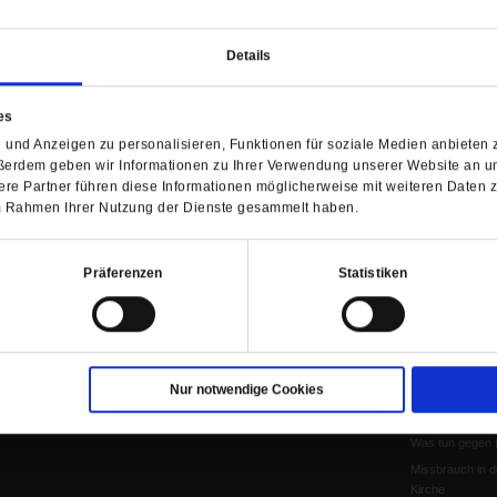
Personen und Ko
Frieden
Details
EKD-Synode Str
Frieden
Papst Leo XIV.
es
Flucht und Migra
und Anzeigen zu personalisieren, Funktionen für soziale Medien anbieten z
10 Jahre »Wir s
ßerdem geben wir Informationen zu Ihrer Verwendung unserer Website an un
Meine Geschich
re Partner führen diese Informationen möglicherweise mit weiteren Daten 
 im Rahmen Ihrer Nutzung der Dienste gesammelt haben.
Papst Leo XIV
Papstwahl
Kirchentag 202
Präferenzen
Statistiken
Papst Franzisk
Aufbruch
Neues Naturver
Katholikentag Er
Nur notwendige Cookies
Theologenprote
Voderholzer
Was tun gegen 
Missbrauch in d
Kirche