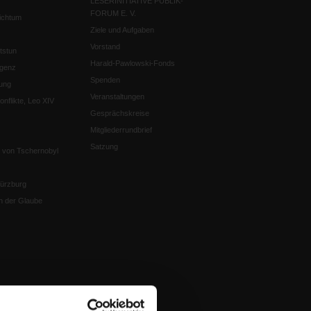
LESERINITIATIVE PUBLIK-
FORUM E. V.
ichtum
Ziele und Aufgaben
Vorstand
tstun
Harald-Pawlowski-Fonds
igenz
Spenden
ung
Veranstaltungen
nflikte, Leo XIV
Gesprächskreise
Mitgliederrundbrief
Satzung
 von Tschernobyl
Würzburg
n der Glaube
en