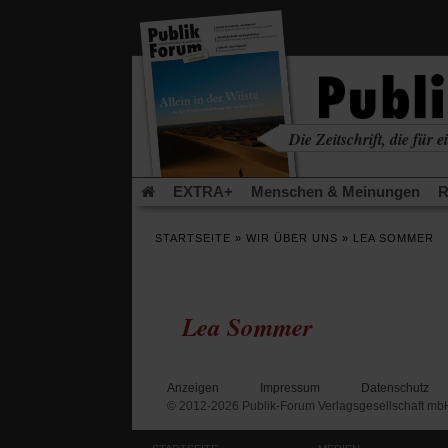
in
einem
neuen
Tab)
Die Zeitschrift, die für ei
kritisch • christlich • u
EXTRA+
Menschen & Meinungen
R
Rezensionen
Publik-Forum Archiv
EX
STARTSEITE
»
WIR ÜBER UNS
»
LEA SOMMER
Leserinitiative Publik-Forum e.V.
Die Er
Gleichberechtigung
Künstliche Intelligenz
Flucht und Migration
Video-Podcast »Ver
Lea Sommer
Anzeigen
Impressum
Datenschutz
© 2012-2026 Publik-Forum Verlagsgesellschaft mb