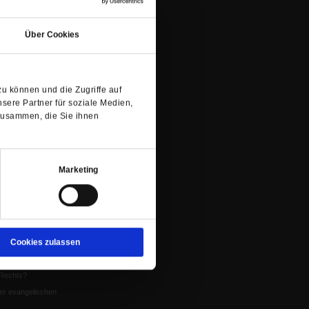
nflikte
(Öffnet
in
Über Cookies
eit um Krieg und
einem
neuen
Tab)
tion
u können und die Zugriffe auf
chaffen das«
sere Partner für soziale Medien,
te
zusammen, die Sie ihnen
5
Marketing
us
ständnis
furt 2024
Cookies zulassen
st gegen Bischof
Rechts?
er evangelischen