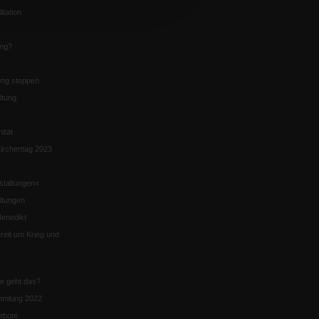
itation
ung?
ng stoppen
ltung
nität
irchentag 2023
staltungen«
ltungen
enedikt
eit um Krieg und
ie geht das?
mmlung 2022
ebote