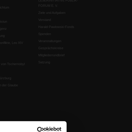
LESERINITIATIVE PUBLIK-
FORUM E. V.
ichtum
Ziele und Aufgaben
Vorstand
tstun
Harald-Pawlowski-Fonds
igenz
Spenden
ung
Veranstaltungen
nflikte, Leo XIV
Gesprächskreise
Mitgliederrundbrief
Satzung
 von Tschernobyl
Würzburg
n der Glaube
en