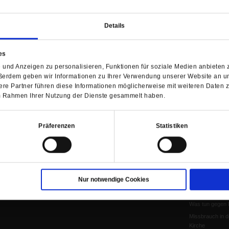
Personen und Ko
Frieden
Details
EKD-Synode Str
Frieden
Papst Leo XIV.
es
Flucht und Migra
und Anzeigen zu personalisieren, Funktionen für soziale Medien anbieten z
10 Jahre »Wir s
ßerdem geben wir Informationen zu Ihrer Verwendung unserer Website an un
Meine Geschich
re Partner führen diese Informationen möglicherweise mit weiteren Daten 
 im Rahmen Ihrer Nutzung der Dienste gesammelt haben.
Papst Leo XIV
Papstwahl
Kirchentag 202
Präferenzen
Statistiken
Papst Franzisk
Aufbruch
Neues Naturver
Katholikentag Er
Nur notwendige Cookies
Theologenprote
Voderholzer
Was tun gegen 
Missbrauch in d
Kirche