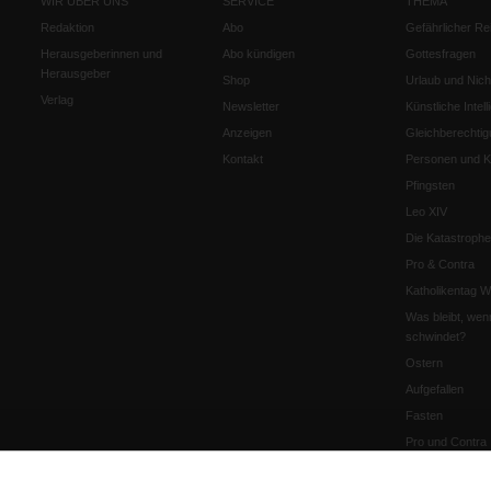
WIR ÜBER UNS
SERVICE
THEMA
Redaktion
Abo
Gefährlicher Re
Herausgeberinnen und
Abo kündigen
Gottesfragen
Herausgeber
Shop
Urlaub und Nich
Verlag
Newsletter
Künstliche Intell
Anzeigen
Gleichberechtig
Kontakt
Personen und Ko
Pfingsten
Leo XIV
Die Katastrophe
Pro & Contra
Katholikentag 
Was bleibt, wen
schwindet?
Ostern
Aufgefallen
Fasten
Pro und Contra
Krieg und Fried