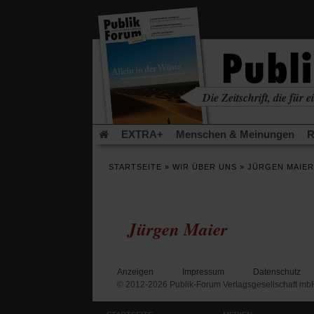
in
einem
neuen
Tab)
Die Zeitschrift, die für ei
kritisch • christlich • u
EXTRA+
Menschen & Meinungen
R
Rezensionen
Publik-Forum Archiv
EX
STARTSEITE
»
WIR ÜBER UNS
»
JÜRGEN MAIER
Leserinitiative Publik-Forum e.V.
Die Er
Gleichberechtigung
Künstliche Intelligenz
Flucht und Migration
Video-Podcast »Ver
Jürgen Maier
Anzeigen
Impressum
Datenschutz
© 2012-2026 Publik-Forum Verlagsgesellschaft mb