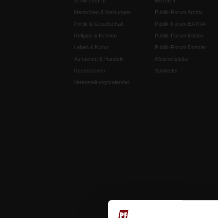
STARTSEITE
MEDIEN
Menschen & Meinungen
Publik-Forum Archiv
Politik & Gesellschaft
Publik-Forum EXTRA
Religion & Kirchen
Publik-Forum Edition
Leben & Kultur
Publik-Forum Dossier
Aufstehen & Handeln
Weisheitsletter
Rezensionen
Spiritletter
Veranstaltungskalender