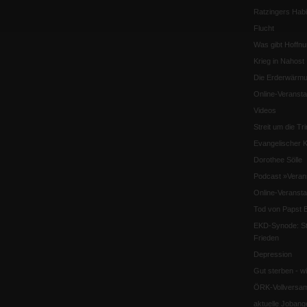
Ratzingers Habil
Flucht
Was gibt Hoffn
Krieg in Nahost
Die Erderwärmu
Online-Veransta
Videos
Streit um die Tri
Evangelischer K
Dorothee Sölle
Podcast »Veran
Online-Veransta
Tod von Papst B
EKD-Synode: Str
Frieden
Depression
Gut sterben - w
ÖRK-Vollversa
aktuelle Jobang