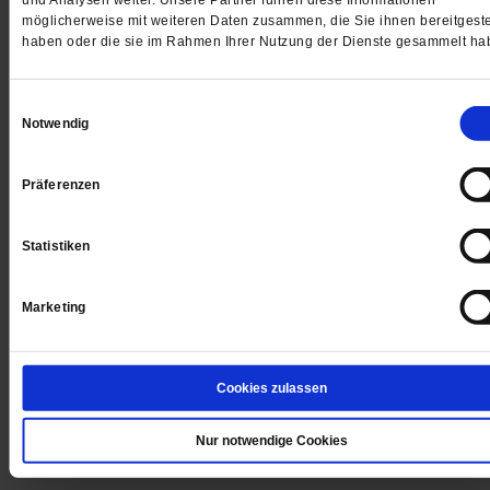
und Analysen weiter. Unsere Partner führen diese Informationen
möglicherweise mit weiteren Daten zusammen, die Sie ihnen bereitgeste
WIR ÜBER UNS
haben oder die sie im Rahmen Ihrer Nutzung der Dienste gesammelt ha
SERVICE
THEMA
Einwilligungsauswahl
Notwendig
LESERINITIATIVE PUBLIK-FORUM E. V.
Präferenzen
Statistiken
Marketing
Cookies zulassen
Nur notwendige Cookies