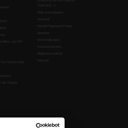
LESERINITIATIVE PUBLIK-
FORUM E. V.
ichtum
Ziele und Aufgaben
Vorstand
tstun
Harald-Pawlowski-Fonds
igenz
Spenden
ung
Veranstaltungen
nflikte, Leo XIV
Gesprächskreise
Mitgliederrundbrief
Satzung
 von Tschernobyl
Würzburg
n der Glaube
en