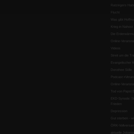
Ratzingers Habil
Flucht
Was gibt Hoffn
Krieg in Nahost
Die Erderwärmu
Online-Veransta
Videos
Streit um die Tri
Evangelischer K
Dorothee Sölle
Podcast »Veran
Online-Veransta
Tod von Papst B
EKD-Synode: Str
Frieden
Depression
Gut sterben - w
ÖRK-Vollversa
aktuelle Jobang