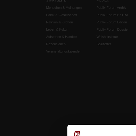
STARTSEITE
MEDIEN
Menschen & Meinungen
Publik-Forum Archiv
Politik & Gesellschaft
Publik-Forum EXTRA
Religion & Kirchen
Publik-Forum Edition
Leben & Kultur
Publik-Forum Dossier
Aufstehen & Handeln
Weisheitsletter
Rezensionen
Spiritletter
Veranstaltungskalender