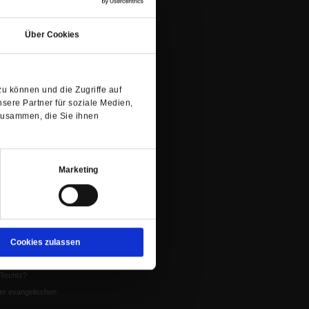
nflikte
(Öffnet
in
Über Cookies
eit um Krieg und
einem
neuen
Tab)
tion
u können und die Zugriffe auf
chaffen das«
sere Partner für soziale Medien,
te
zusammen, die Sie ihnen
5
Marketing
us
ständnis
furt 2024
Cookies zulassen
st gegen Bischof
Rechts?
er evangelischen