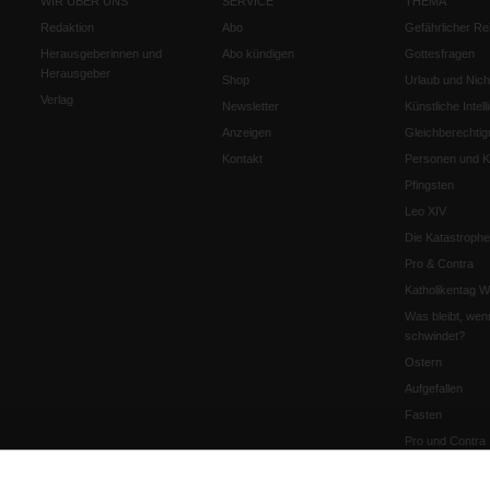
WIR ÜBER UNS
SERVICE
THEMA
Redaktion
Abo
Gefährlicher Re
Herausgeberinnen und
Abo kündigen
Gottesfragen
Herausgeber
Shop
Urlaub und Nich
Verlag
Newsletter
Künstliche Intell
Anzeigen
Gleichberechtig
Kontakt
Personen und Ko
Pfingsten
Leo XIV
Die Katastrophe
Pro & Contra
Katholikentag 
Was bleibt, wen
schwindet?
Ostern
Aufgefallen
Fasten
Pro und Contra
Krieg und Fried