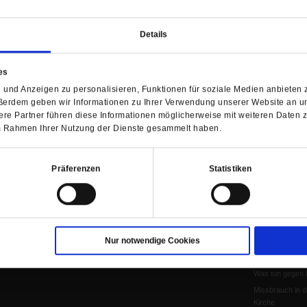
Personen und Ko
Frieden
Details
EKD-Synode Str
Frieden
Papst Leo XIV.
es
Flucht und Migra
und Anzeigen zu personalisieren, Funktionen für soziale Medien anbieten z
10 Jahre »Wir s
ßerdem geben wir Informationen zu Ihrer Verwendung unserer Website an un
Meine Geschich
re Partner führen diese Informationen möglicherweise mit weiteren Daten 
 im Rahmen Ihrer Nutzung der Dienste gesammelt haben.
Papst Leo XIV
Papstwahl
Kirchentag 202
Präferenzen
Statistiken
Papst Franzisk
Aufbruch
Neues Naturver
Katholikentag Er
Nur notwendige Cookies
Theologenprote
Voderholzer
Was tun gegen 
Missbrauch in d
Kirche