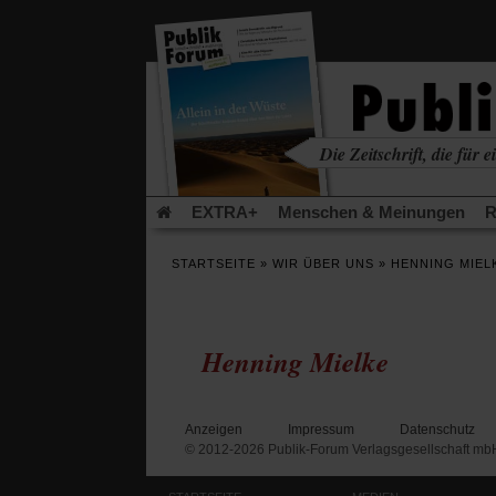
in
einem
neuen
Tab)
Die Zeitschrift, die für ei
kritisch • christlich • u
EXTRA+
Menschen & Meinungen
R
Rezensionen
Publik-Forum Archiv
EX
STARTSEITE
»
WIR ÜBER UNS
»
HENNING MIEL
Leserinitiative Publik-Forum e.V.
Die Er
Gleichberechtigung
Künstliche Intelligenz
Flucht und Migration
Video-Podcast »Ver
Henning Mielke
Anzeigen
Impressum
Datenschutz
© 2012-2026 Publik-Forum Verlagsgesellschaft mb