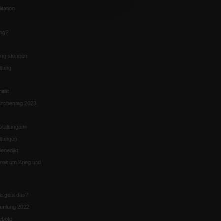
itation
ung?
ng stoppen
ltung
nität
irchentag 2023
staltungen«
ltungen
enedikt
eit um Krieg und
ie geht das?
mmlung 2022
ebote