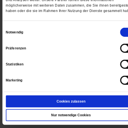
und Analysen weiter. Unsere Partner führen diese Informationen
möglicherweise mit weiteren Daten zusammen, die Sie ihnen bereitgeste
WIR ÜBER UNS
haben oder die sie im Rahmen Ihrer Nutzung der Dienste gesammelt ha
SERVICE
THEMA
Einwilligungsauswahl
Notwendig
LESERINITIATIVE PUBLIK-FORUM E. V.
Präferenzen
Statistiken
Marketing
Cookies zulassen
Nur notwendige Cookies