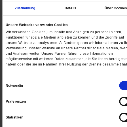
Zustimmung
Details
Über Cookie
Unsere Webseite verwendet Cookies
Recht auf Reparatur
Wir verwenden Cookies, um Inhalte und Anzeigen zu personalisieren,
Funktionen für soziale Medien anbieten zu können und die Zugriffe auf
Lang lebe die Waschmaschine
unsere Website zu analysieren. Außerdem geben wir Informationen zu Ih
Verwendung unserer Website an unsere Partner für soziale Medien, We
Ob Kühlschrank, Staubsauger oder Wasserkocher –
und Analysen weiter. Unsere Partner führen diese Informationen
Elektrogeräte sind oft nach wenigen Jahren kaputt. D
möglicherweise mit weiteren Daten zusammen, die Sie ihnen bereitgeste
haben oder die sie im Rahmen Ihrer Nutzung der Dienste gesammelt ha
Hersteller wollen neue Ware verkaufen und haben ke
Interesse, langlebige und reparaturfreundliche Produk
auf den Markt zu bringen. Ein EU-weites Recht auf
Einwilligungsauswahl
Notwendig
Reparatur könnte Ressourcen, das Klima und die
Geldbeutel der Verbraucher schonen.
/mehr
Präferenzen
von
Gunhild Seyfert
Statistiken