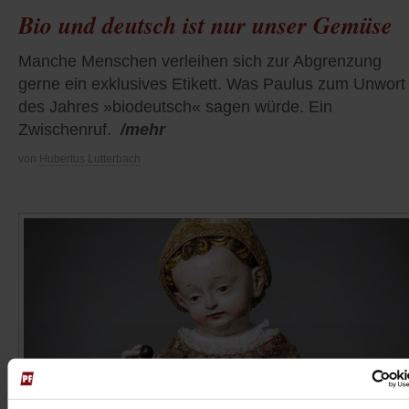
Bio und deutsch ist nur unser Gemüse
Manche Menschen verleihen sich zur Abgrenzung
gerne ein exklusives Etikett. Was Paulus zum Unwort
des Jahres »biodeutsch« sagen würde. Ein
Zwischenruf.
/mehr
von
Hubertus Lutterbach