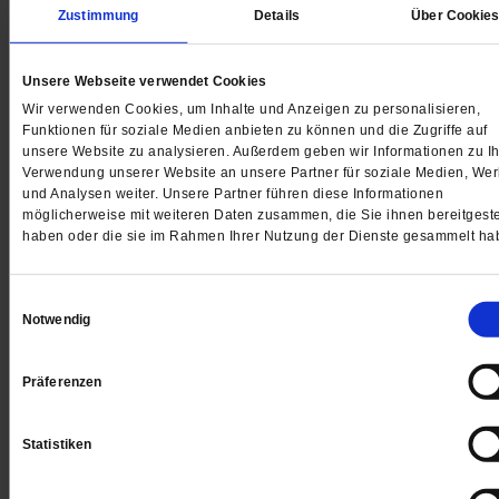
Zustimmung
Details
Über Cookie
Weihnachten
Unsere Webseite verwendet Cookies
Als die Kindheit heilig wurde
Wir verwenden Cookies, um Inhalte und Anzeigen zu personalisieren,
Funktionen für soziale Medien anbieten zu können und die Zugriffe auf
Die Christkindfrömmigkeit mutet uns heute süßlich un
unsere Website zu analysieren. Außerdem geben wir Informationen zu Ih
verkitscht an. Doch das Kindchenschema von
Verwendung unserer Website an unsere Partner für soziale Medien, We
und Analysen weiter. Unsere Partner führen diese Informationen
Weihnachten hat den Umgang mit Kindern zum Gute
möglicherweise mit weiteren Daten zusammen, die Sie ihnen bereitgeste
verändert.
/mehr
haben oder die sie im Rahmen Ihrer Nutzung der Dienste gesammelt ha
von
Hubertus Lutterbach
Einwilligungsauswahl
Notwendig
Präferenzen
Statistiken