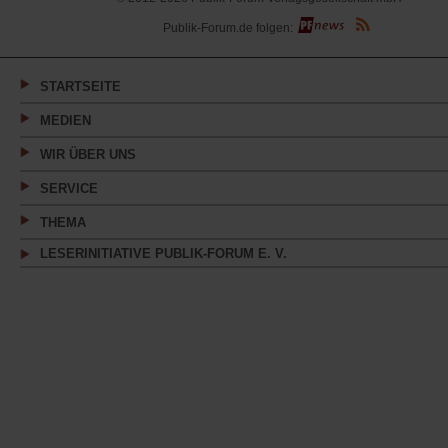
(Öffnet
Publik-Forum.de folgen:
in
einem
neuen
Tab)
STARTSEITE
MEDIEN
WIR ÜBER UNS
SERVICE
THEMA
LESERINITIATIVE PUBLIK-FORUM E. V.