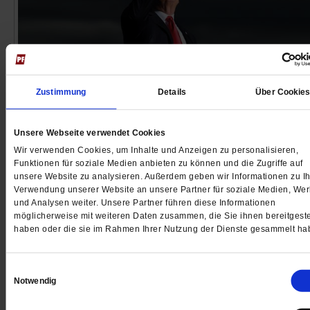
Zustimmung
Details
Über Cookie
USA
Die religiöse Verrohung
Unsere Webseite verwendet Cookies
Donald Trump verändert auch die religiöse Gesellscha
Wir verwenden Cookies, um Inhalte und Anzeigen zu personalisieren,
den USA. Seit er die Republikaner dominiert, gewinnt
Funktionen für soziale Medien anbieten zu können und die Zugriffe auf
unsere Website zu analysieren. Außerdem geben wir Informationen zu Ih
militante Christentum an Einfluss. Vor der Wahl werd
Verwendung unserer Website an unsere Partner für soziale Medien, We
identitäre Debatten geführt – jenseits von Glaubensfr
und Analysen weiter. Unsere Partner führen diese Informationen
/mehr
möglicherweise mit weiteren Daten zusammen, die Sie ihnen bereitgeste
haben oder die sie im Rahmen Ihrer Nutzung der Dienste gesammelt ha
von
Massimo Faggioli
·
4 Kommentare
Einwilligungsauswahl
Notwendig