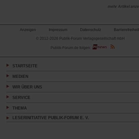
mehr Artikel anz
Anzeigen
Impressum
Datenschutz
Barrierefreiheit
© 2012-2026 Publik-Forum Verlagsgesellschaft mbH
(Öffnet
Publik-Forum.de folgen:
in
einem
neuen
Tab)
STARTSEITE
MEDIEN
WIR ÜBER UNS
SERVICE
THEMA
LESERINITIATIVE PUBLIK-FORUM E. V.