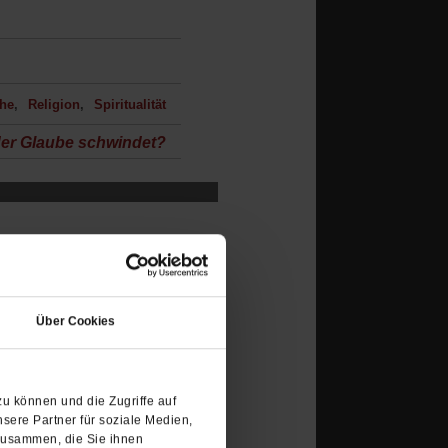
che
Religion
Spiritualität
der Glaube schwindet?
(Öffnet
in
Über Cookies
einem
neuen
Tab)
u können und die Zugriffe auf
sere Partner für soziale Medien,
zusammen, die Sie ihnen