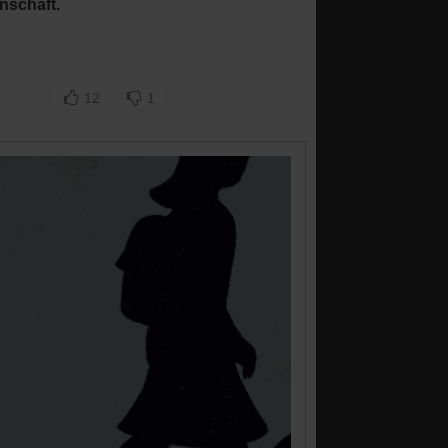
nschaft.
12
1