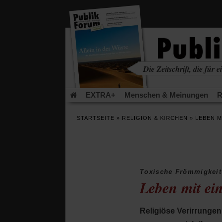
in
einem
neuen
Tab)
Die Zeitschrift, die für ei
kritisch • christlich • u
EXTRA+
Menschen & Meinungen
R
Rezensionen
Publik-Forum Archiv
EX
STARTSEITE
»
RELIGION & KIRCHEN
»
LEBEN 
Leserinitiative Publik-Forum e.V.
Die Er
Gleichberechtigung
Künstliche Intelligenz
Flucht und Migration
Video-Podcast »Ver
Toxische Frömmigkeit
Leben mit ein
Religiöse Verirrungen