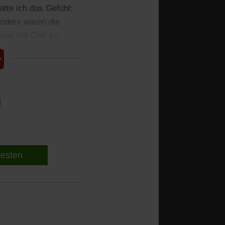
tte ich das Gefühl:
Anders waren die
ung mit Gott zu
l
 testen