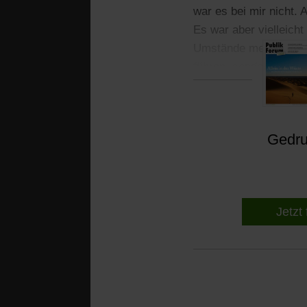
war es bei mir nicht.
Es war aber vielleich
Umstände meiner Gott
führen, sondern mit mi
Gedruc
Jetzt 