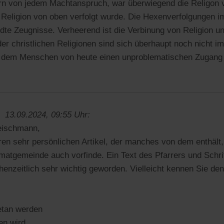
ern von jedem Machtanspruch, war überwiegend die Religon 
Religion von oben verfolgt wurde. Die Hexenverfolgungen i
dte Zeugnisse. Verheerend ist die Verbinung von Religion un
 der christlichen Religionen sind sich überhaupt noch nicht im
 dem Menschen von heute einen unproblematischen Zugang 
13.09.2024, 09:55 Uhr:
leischmann,
hren sehr persönlichen Artikel, der manches von dem enthält,
matgemeinde auch vorfinde. Ein Text des Pfarrers und Schrif
enzeitlich sehr wichtig geworden. Vielleicht kennen Sie den 
etan werden
en wird