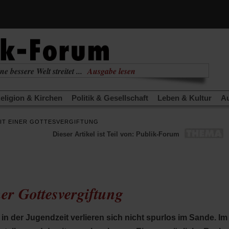
ne bessere Welt streitet ...
Ausgabe lesen
nabhängig
zur aktuellen Ausgabe
eligion & Kirchen
Politik & Gesellschaft
Leben & Kultur
Au
TRA
Edition
Dossier
Weisheitsletter
Spiritletter
Newsle
MIT EINER GOTTESVERGIFTUNG
(Öffnet
(Öffnet
derwärmung stoppen
Urlaub und Nichtstun
Gefährlicher Re
Dieser Artikel ist Teil von: Publik-Forum
in
in
(Öffnet
(Öffnet
(Öffnet
Was gibt Hoffnung?
Krieg und Frieden
Gott neu denken
einem
einem
in
in
in
neuen
neuen
anstaltungen«
Podcast »Veranstaltungen«
Schriftgröße änd
einem
einem
einem
Tab)
Tab)
neuen
neuen
neuen
Tab)
Tab)
Tab)
er Gottesvergiftung
 in der Jugendzeit verlieren sich nicht spurlos im Sande. I