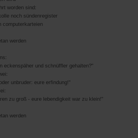
hrt worden sind:
olle noch sündenregister
h computerkarteien
etan werden
ins:
nen eckenspäher und schnüffler gehalten?"
wei:
oder unbruder: eure erfindung!"
ei:
en zu groß - eure lebendigkeit war zu klein!"
etan werden