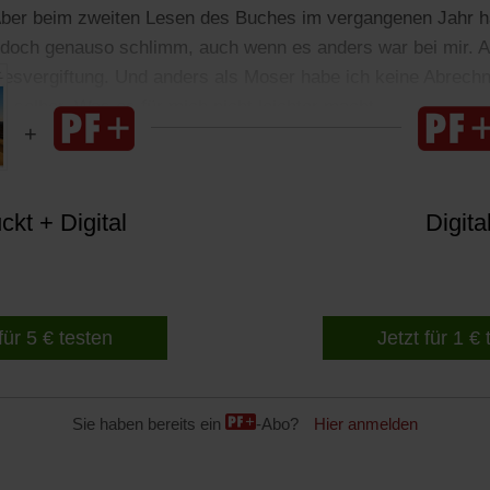
 Aber beim zweiten Lesen des Buches im vergangenen Jahr ha
t doch genauso schlimm, auch wenn es anders war bei mir. 
esvergiftung. Und anders als Moser habe ich keine Abrechn
r selber. Was es für mich nicht leichter macht.
kt + Digital
Digita
für 5 € testen
Jetzt für 1 €
Sie haben bereits ein
-Abo?
Hier anmelden