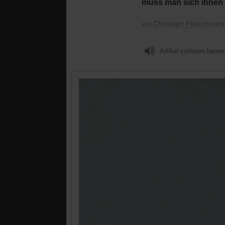
muss man sich ihnen 
Christoph Fleischman
von
Artikel vorlesen lasse