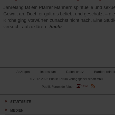
Jahrelang tat ein Pfarrer Männern spirituelle und sexue
Gewalt an. Doch er galt als beliebt und geschätzt – die
Kirche ging Vorwürfen zunächst nicht nach. Eine Studi
versucht aufzuklären.
/mehr
Anzeigen
Impressum
Datenschutz
Barrierefreiheit
© 2012-2026 Publik-Forum Verlagsgesellschaft mbH
(Öffnet
Publik-Forum.de folgen:
in
einem
neuen
Tab)
STARTSEITE
MEDIEN