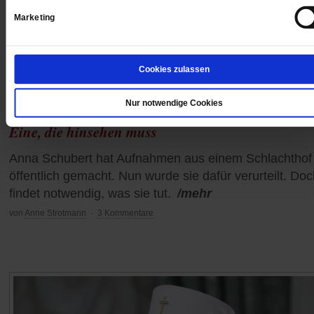
Marketing
Cookies zulassen
Nur notwendige Cookies
Tierschutz
Eine, die hinsehen muss
Anna Schubert hat Aufnahmen aus einem Schlachthof
öffentlich gemacht. Nun wurde sie dafür verurteilt. Doc
findet notwendig, was sie tut.
/mehr
von
Anne Strotmann
·
3 Kommentare