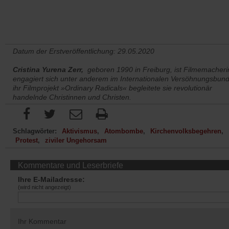
Datum der Erstveröffentlichung: 29.05.2020
Cristina Yurena Zerr,
geboren 1990 in Freiburg, ist Filmemacheri
engagiert sich unter anderem im Internationalen Versöhnungsbund
ihr Filmprojekt »Ordinary Radicals« begleitete sie revolutionär
handelnde Christinnen und Christen.
Schlagwörter:
Aktivismus
Atombombe
Kirchenvolksbegehren
Protest
ziviler Ungehorsam
Kommentare und Leserbriefe
Ihre E-Mailadresse:
(wird nicht angezeigt)
Ihr Kommentar