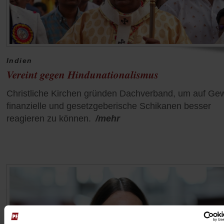
Indien
Vereint gegen Hindunationalismus
Christliche Kirchen gründen Dachverband, um auf Gew
finanzielle und gesetzgeberische Schikanen besser
reagieren zu können.
/mehr