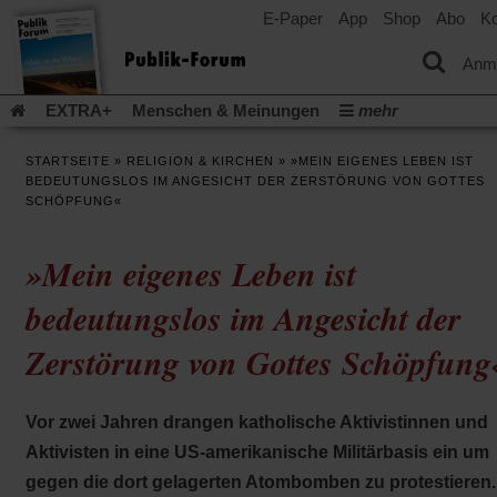
E-Paper
App
Shop
Abo
Ko
einem
neuen
Tab)
Anm
EXTRA+
Menschen & Meinungen
mehr
Religion & Kirchen
Politik & Gesellschaft
Leben & Kultur
STARTSEITE
»
RELIGION & KIRCHEN
»
»MEIN EIGENES LEBEN IST
Aufstehen & Handeln
Rezensionen
Publik-Forum Archiv
BEDEUTUNGSLOS IM ANGESICHT DER ZERSTÖRUNG VON GOTTES
EXTRA
SCHÖPFUNG«
Edition
Dossier
Weisheitsletter
Spiritletter
Newsletter
Veranstaltungen
Wir über uns
»Mein eigenes Leben ist
Leserinitiative Publik-Forum e.V.
Die Erderwärmung stopp
(Öffnet
(Öffnet
Urlaub und Nichtstun
Gefährlicher Reichtum
Krieg in Naho
bedeutungslos im Angesicht der
in
in
(Öffnet
Gleichberechtigung
Künstliche Intelligenz
Was gibt Hoffn
einem
einem
in
Zerstörung von Gottes Schöpfung
neuen
neuen
(Öffnet
(Öf
Krieg und Frieden
Gott neu denken
Krieg in der Ukraine
einem
Tab)
Tab)
in
in
neuen
Flucht und Migration
Video-Podcast »Veranstaltungen«
einem
ei
Tab)
neuen
ne
Podcast »Veranstaltungen«
Schriftgröße ändern:
Vor zwei Jahren drangen katholische Aktivistinnen und
Tab)
Ta
Aktivisten in eine US-amerikanische Militärbasis ein um
gegen die dort gelagerten Atombomben zu protestieren.