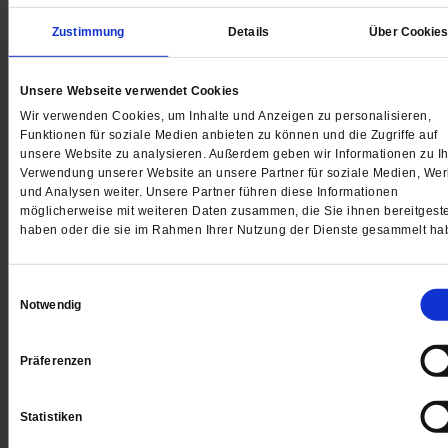
Zustimmung
Details
Über Cookie
Unsere Webseite verwendet Cookies
Wir verwenden Cookies, um Inhalte und Anzeigen zu personalisieren,
Funktionen für soziale Medien anbieten zu können und die Zugriffe auf
Friederike Spengler
unsere Website zu analysieren. Außerdem geben wir Informationen zu Ih
Verwendung unserer Website an unsere Partner für soziale Medien, We
und Analysen weiter. Unsere Partner führen diese Informationen
Vor dem AfD-Bundesparteitag in Erfurt ruft
möglicherweise mit weiteren Daten zusammen, die Sie ihnen bereitgeste
Regionalbischöfin Friederike Spengler zu entschloss
haben oder die sie im Rahmen Ihrer Nutzung der Dienste gesammelt ha
und gewaltfreiem Protest auf.
/mehr
Einwilligungsauswahl
Notwendig
Präferenzen
Statistiken