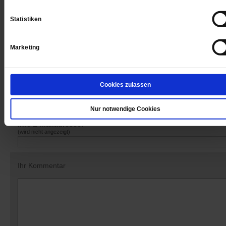
Statistiken
Marketing
Datum der Erstveröffentlichung: 02.12.2016
Cookies zulassen
Nur notwendige Cookies
Kommentare und Leserbriefe
Ihre E-Mailadresse:
(wird nicht angezeigt)
Ihr Kommentar