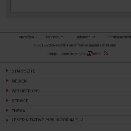
Anzeigen
Impressum
Datenschutz
Barrierefreiheit
© 2012-2026 Publik-Forum Verlagsgesellschaft mbH
(Öffnet
Publik-Forum.de folgen:
in
einem
neuen
Tab)
STARTSEITE
MEDIEN
WIR ÜBER UNS
SERVICE
THEMA
LESERINITIATIVE PUBLIK-FORUM E. V.