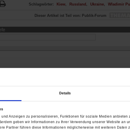
Schlagwörter:
Kiew
Russland
Ukraine
Wladimir Pu
Dieser Artikel ist Teil von: Publik-Forum
efe
Details
es
und Anzeigen zu personalisieren, Funktionen für soziale Medien anbieten z
ßerdem geben wir Informationen zu Ihrer Verwendung unserer Website an un
ch interessieren
re Partner führen diese Informationen möglicherweise mit weiteren Daten 