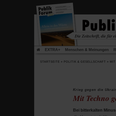
in
einem
neuen
Tab)
Die Zeitschrift, die für ei
kritisch • christlich • u
EXTRA+
Menschen & Meinungen
R
Rezensionen
Publik-Forum Archiv
EX
STARTSEITE
»
POLITIK & GESELLSCHAFT
»
MIT
Leserinitiative Publik-Forum e.V.
Die Er
Gleichberechtigung
Künstliche Intelligenz
Flucht und Migration
Video-Podcast »Ver
Krieg gegen die Ukrai
Mit Techno g
Bei bitterkalten Minus