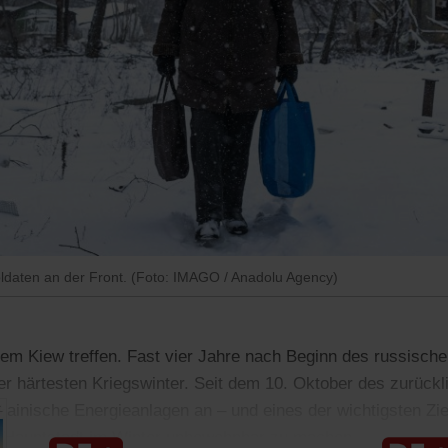
oldaten an der Front. (Foto: IMAGO / Anadolu Agency)
lem Kiew treffen. Fast vier Jahre nach Beginn des russischen
er härtesten Kriegswinter. Seit dem 10. Oktober des zurückl
rainische Energieanlagen an – und eines der wichtigsten Zi
he Hauptstadt im Winter unbewohnbar zu machen.