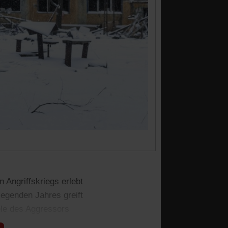
 Angriffskriegs erlebt
iegenden Jahres greift
ele des Aggressors