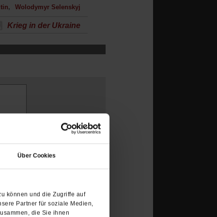
tin
Wolodymyr Selenskyj
Krieg in der Ukraine
(Öffnet
in
Über Cookies
einem
neuen
Tab)
u können und die Zugriffe auf
sere Partner für soziale Medien,
zusammen, die Sie ihnen