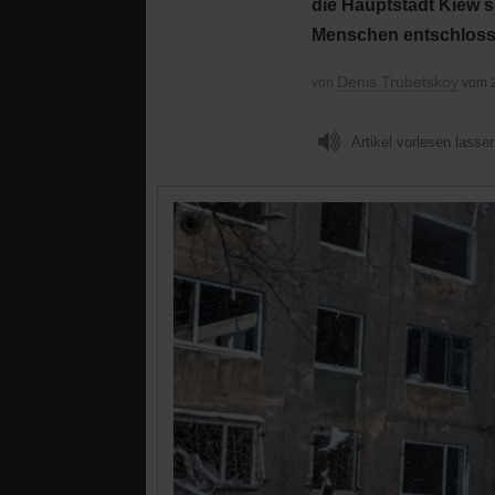
die Hauptstadt Kiew 
Menschen entschloss
Denis Trubetskoy
von
vom 
Artikel vorlesen lasse