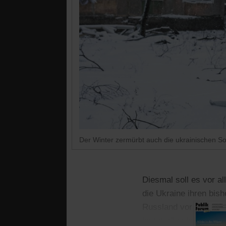
Der Winter zermürbt auch die ukrainischen S
Diesmal soll es vor al
die Ukraine ihren bish
Russland vor allem uk
lautet: die ukrainisc