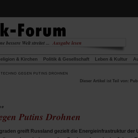
ne bessere Welt streitet ...
Ausgabe lesen
nabhängig
zur aktuellen Ausgabe
eligion & Kirchen
Politik & Gesellschaft
Leben & Kultur
Au
TRA
Edition
Dossier
Weisheitsletter
Spiritletter
Newsle
 TECHNO GEGEN PUTINS DROHNEN
(Öffnet
(Öffnet
derwärmung stoppen
Urlaub und Nichtstun
Gefährlicher Re
Dieser Artikel ist Teil von: Pu
in
in
(Öffnet
(Öffnet
(Öffnet
Was gibt Hoffnung?
Krieg und Frieden
Gott neu denken
einem
einem
in
in
in
neuen
neuen
anstaltungen«
Podcast »Veranstaltungen«
Schriftgröße änd
einem
einem
einem
Tab)
Tab)
neuen
neuen
neuen
Tab)
Tab)
Tab)
ne
egen Putins Drohnen
graden greift Russland gezielt die Energieinfrastruktur der 