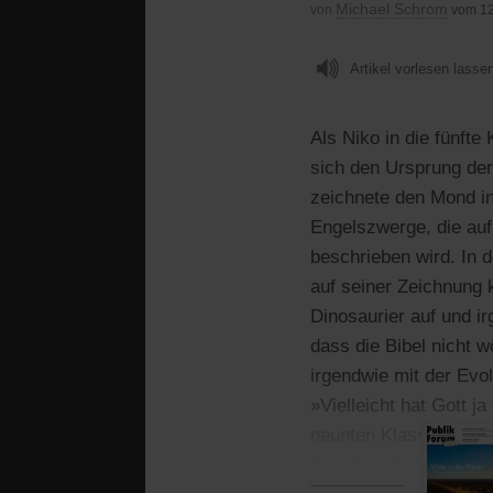
Michael Schrom
von
vom 12
Artikel vorlesen lasse
Als Niko in die fünfte
sich den Ursprung der 
zeichnete den Mond i
Engelszwerge, die au
beschrieben wird. In 
auf seiner Zeichnung 
Dinosaurier auf und ir
dass die Bibel nicht 
irgendwie mit der Evo
»Vielleicht hat Gott j
neunten Klasse – zeigt
das ohne Gott ausko