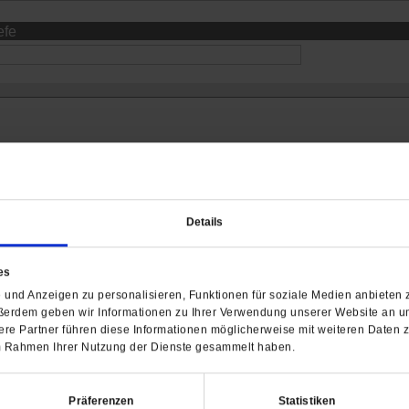
efe
Details
es
und Anzeigen zu personalisieren, Funktionen für soziale Medien anbieten z
Barrierefreiheit
ßerdem geben wir Informationen zu Ihrer Verwendung unserer Website an un
H
re Partner führen diese Informationen möglicherweise mit weiteren Daten 
 im Rahmen Ihrer Nutzung der Dienste gesammelt haben.
WIR ÜBER UNS
SERVICE
THEMA
Redaktion
Abo
Gefährlicher Re
Herausgeberinnen und
Abo kündigen
Gottesfragen
Präferenzen
Statistiken