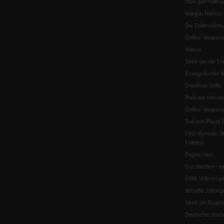
Was gibt Hoffn
Krieg in Nahost
Die Erderwärmu
Online-Veransta
Videos
Streit um die Tri
Evangelischer K
Dorothee Sölle
Podcast »Veran
Online-Veransta
Tod von Papst B
EKD-Synode: Str
Frieden
Depression
Gut sterben - w
ÖRK-Vollversa
aktuelle Jobang
Streit um Euge
Deutscher Katho