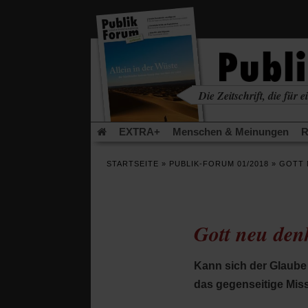
in
einem
neuen
Tab)
Die Zeitschrift, die für ei
kritisch • christlich • u
EXTRA+
Menschen & Meinungen
R
Rezensionen
Publik-Forum Archiv
EX
STARTSEITE
»
PUBLIK-FORUM 01/2018
»
GOTT 
Leserinitiative Publik-Forum e.V.
Urlaub
(Öffnet
(Öf
Was gibt Hoffnung?
Krieg und Frieden
in
in
einem
ei
Gott neu den
neuen
ne
Schriftgröße ändern:
Tab)
Tab
Kann sich der Glaube
das gegenseitige Mis