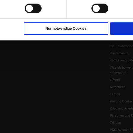
Herausgeber
Shop
Urlaub und Nich
Verlag
Newsletter
Künstliche Intell
Anzeigen
Gleichberechtig
Kontakt
Personen und Ko
Nur notwendige Cookies
Pfingsten
Leo XIV
Die Katastrophe
Pro & Contra
Katholikentag 
Was bleibt, wen
schwindet?
Ostern
Aufgefallen
Fasten
Pro und Contra
Krieg und Fried
Personen und Ko
Frieden
EKD-Synode Str