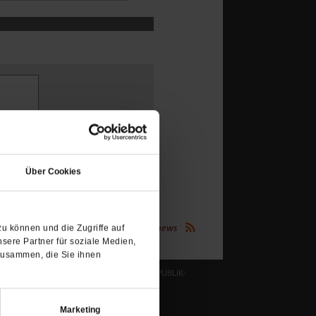
(Öffnet
in
Über Cookies
einem
neuen
Tab)
(Öffnet
u können und die Zugriffe auf
Publik-Forum.de folgen:
in
sere Partner für soziale Medien,
einem
neuen
zusammen, die Sie ihnen
Tab)
LESERINITIATIVE PUBLIK-
FORUM E. V.
ichtum
Ziele und Aufgaben
Marketing