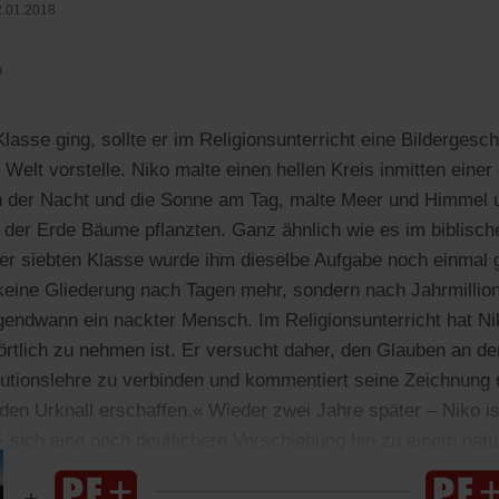
.01.2018
n
 Klasse ging, sollte er im Religionsunterricht eine Bildergesc
Welt vorstelle. Niko malte einen hellen Kreis inmitten einer
n der Nacht und die Sonne am Tag, malte Meer und Himmel u
f der Erde Bäume pflanzten. Ganz ähnlich wie es im biblis
der siebten Klasse wurde ihm dieselbe Aufgabe noch einmal ge
keine Gliederung nach Tagen mehr, sondern nach Jahrmillio
gendwann ein nackter Mensch. Im Religionsunterricht hat Nik
wörtlich zu nehmen ist. Er versucht daher, den Glauben an d
lutionslehre zu verbinden und kommentiert seine Zeichnung 
a den Urknall erschaffen.« Wieder zwei Jahre später – Niko ist
 sich eine noch deutlichere Verschiebung hin zu einem natur
mmt.