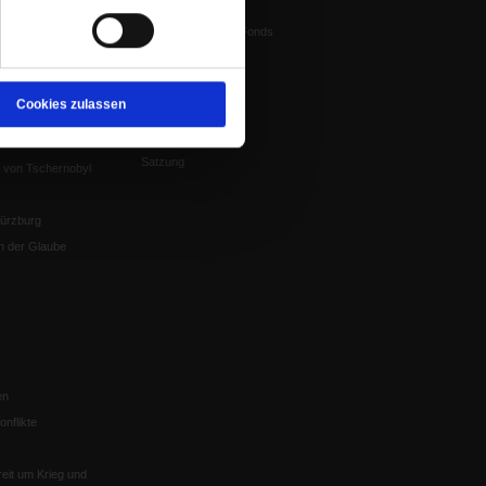
Vorstand
tstun
Harald-Pawlowski-Fonds
igenz
Spenden
ung
Veranstaltungen
nflikte, Leo XIV
Cookies zulassen
Gesprächskreise
Mitgliederrundbrief
Satzung
 von Tschernobyl
Würzburg
n der Glaube
en
nflikte
eit um Krieg und