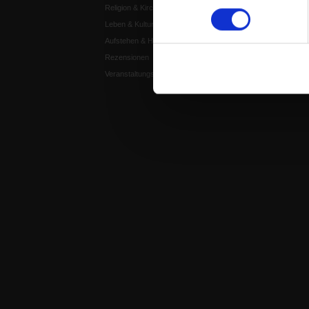
Religion & Kirchen
Publik-Forum Edition
Leben & Kultur
Publik-Forum Dossier
Aufstehen & Handeln
Weisheitsletter
Rezensionen
Spiritletter
Veranstaltungskalender