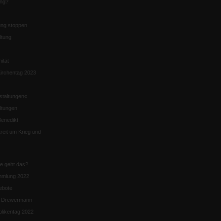
ung?
ng stoppen
ltung
nität
irchentag 2023
staltungen«
ltungen
enedikt
eit um Krieg und
ie geht das?
mmlung 2022
ebote
n Drewermann
likentag 2022