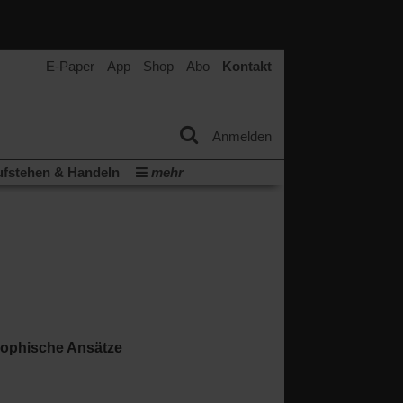
E-Paper
App
Shop
Abo
Kontakt
Anmelden
fstehen & Handeln
mehr
tter
Veranstaltungen
Wir über uns
t
(Öffnet
ichberechtigung
Künstliche Intelligenz
in
Video-Podcast »Veranstaltungen«
einem
neuen
Podcast »Veranstaltungen«
Tab)
sophische Ansätze