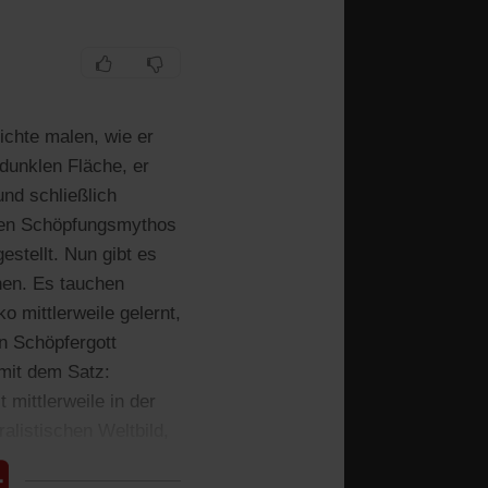
hichte malen, wie er
 dunklen Fläche, er
nd schließlich
chen Schöpfungsmythos
stellt. Nun gibt es
nen. Es tauchen
o mittlerweile gelernt,
en Schöpfergott
mit dem Satz:
 mittlerweile in der
alistischen Weltbild,