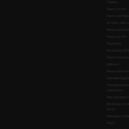
Frieden
Papst Leo XIV.
Flucht und Migra
10 Jahre »Wir s
Meine Geschich
Papst Leo XIV
Papstwahl
Kirchentag 202
Papst Franzisk
Aufbruch
Neues Naturver
Katholikentag Er
Theologenprote
Voderholzer
Was tun gegen 
Missbrauch in d
Kirche
Ratzingers Habil
Flucht