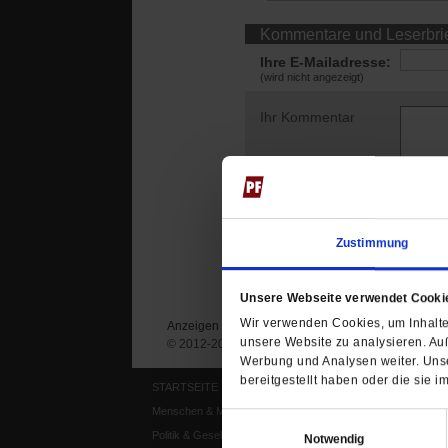
Kommentare und Leserbri
Ihre E-Mailadresse:
(wird nicht angezeigt)
Ihr Kommentar
Zustimmung
Unsere Webseite verwendet Cooki
Wir verwenden Cookies, um Inhalte 
Anzeigen
Impressum
Datenschutz
unsere Website zu analysieren. Au
© 2012-2026 Publik-Forum Verlagsgesellschaft mb
Werbung und Analysen weiter. Unse
bereitgestellt haben oder die sie
STARTSEITE
MEDIEN
Menschen & Meinungen
Publik-Forum Archiv
Einwilligungsauswahl
Politik & Gesellschaft
Publik-Forum EXTRA
Notwendig