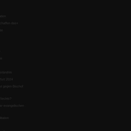
tion
chaffen das«
te
5
us
ständnis
furt 2024
st gegen Bischof
Rechts?
er evangelischen
itation