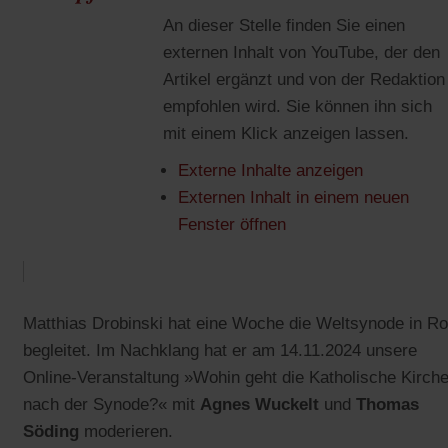
An dieser Stelle finden Sie einen
externen Inhalt von YouTube, der den
Artikel ergänzt und von der Redaktion
empfohlen wird. Sie können ihn sich
mit einem Klick anzeigen lassen.
Externe Inhalte anzeigen
Externen Inhalt in einem neuen
(Öffnet
Fenster öffnen
in
einem
neuen
Matthias Drobinski hat eine Woche die Weltsynode in R
Tab)
begleitet. Im Nachklang hat er am 14.11.2024 unsere
Online-Veranstaltung »Wohin geht die Katholische Kirch
nach der Synode?« mit
Agnes Wuckelt
und
Thomas
Söding
moderieren.