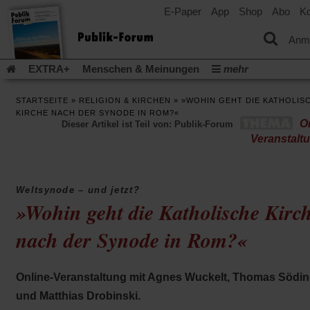
E-Paper
App
Shop
Abo
Ko
einem
neuen
Tab)
Anm
EXTRA+
Menschen & Meinungen
mehr
Religion & Kirchen
Politik & Gesellschaft
Leben & Kultur
STARTSEITE
»
RELIGION & KIRCHEN
»
»WOHIN GEHT DIE KATHOLIS
Aufstehen & Handeln
Rezensionen
Publik-Forum Archiv
KIRCHE NACH DER SYNODE IN ROM?«
On
Dieser Artikel ist Teil von: Publik-Forum
EXTRA
Edition
Dossier
Weisheitsletter
Spiritletter
Veranstalt
Newsletter
Veranstaltungen
Wir über uns
Leserinitiative Publik-Forum e.V.
Die Erderwärmung stopp
(Öffnet
(Öffnet
Urlaub und Nichtstun
Gefährlicher Reichtum
Krieg in Naho
Weltsynode – und jetzt?
in
in
»Wohin geht die Katholische Kirc
(Öffnet
Gleichberechtigung
Künstliche Intelligenz
Was gibt Hoffn
einem
einem
in
neuen
neuen
(Öffnet
(Öf
Krieg und Frieden
Gott neu denken
Krieg in der Ukraine
einem
nach der Synode in Rom?«
Tab)
Tab)
in
in
neuen
Flucht und Migration
Video-Podcast »Veranstaltungen«
einem
ei
Tab)
neuen
ne
Podcast »Veranstaltungen«
Schriftgröße ändern:
Tab)
Ta
Online-Veranstaltung mit Agnes Wuckelt, Thomas Södi
und Matthias Drobinski.