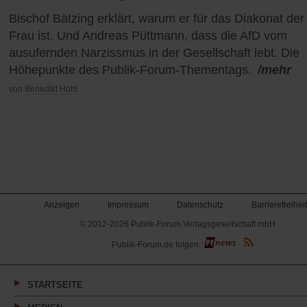
Bischof Bätzing erklärt, warum er für das Diakonat der
Frau ist. Und Andreas Püttmann, dass die AfD vom
ausufernden Narzissmus in der Gesellschaft lebt. Die
Höhepunkte des Publik-Forum-Thementags.
/mehr
von
Benedikt Hohl
Anzeigen
Impressum
Datenschutz
Barrierefreiheit
© 2012-2026 Publik-Forum Verlagsgesellschaft mbH
(Öffnet
Publik-Forum.de folgen:
in
einem
neuen
Tab)
STARTSEITE