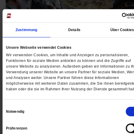
Zustimmung
Details
Über Cookie
Unsere Webseite verwendet Cookies
Wir verwenden Cookies, um Inhalte und Anzeigen zu personalisieren,
Funktionen für soziale Medien anbieten zu können und die Zugriffe auf
unsere Website zu analysieren. Außerdem geben wir Informationen zu Ih
Kolumbien
Verwendung unserer Website an unsere Partner für soziale Medien, We
Über die Grenze hinweg
und Analysen weiter. Unsere Partner führen diese Informationen
möglicherweise mit weiteren Daten zusammen, die Sie ihnen bereitgeste
haben oder die sie im Rahmen Ihrer Nutzung der Dienste gesammelt ha
Die Region zwischen Kolumbien und Ecuador leidet un
Drogenschmuggel und illegalem Goldbergbau. Profitier
hat davon Abelardo de la Espriella, der neue rechte
Einwilligungsauswahl
Notwendig
Präsident Kolumbiens. Können die Kirchen den Mens
helfen?
/mehr
Präferenzen
von
Knut Henkel