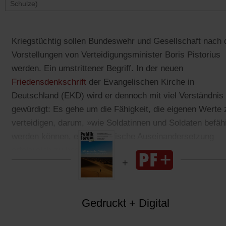
Schulze)
Kriegstüchtig sollen Bundeswehr und Gesellschaft nach 
Vorstellungen von Verteidigungsminister Boris Pistorius
werden. Ein umstrittener Begriff. In der neuen
(Öffnet
Friedensdenkschrift
der Evangelischen Kirche in
in
Deutschland (EKD) wird er dennoch mit viel Verständnis
einem
gewürdigt: Es gehe um die Fähigkeit, die eigenen Werte 
neuen
verteidigen, darum, »wie Soldatinnen und Soldaten befäh
Tab)
werden können, eine militärische Auseinandersetzung
erfolgreich zu bestehen«.
Gedruckt + Digital