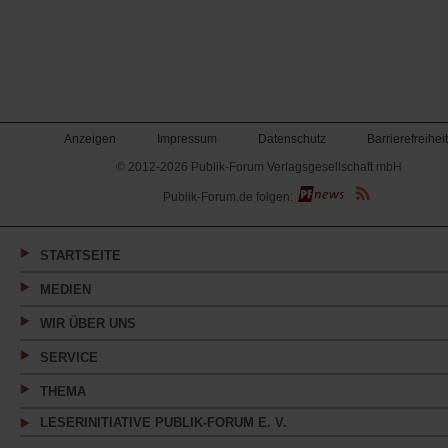
Anzeigen
Impressum
Datenschutz
Barrierefreiheit
© 2012-2026 Publik-Forum Verlagsgesellschaft mbH
(Öffnet
Publik-Forum.de folgen:
in
einem
neuen
Tab)
STARTSEITE
MEDIEN
WIR ÜBER UNS
SERVICE
THEMA
LESERINITIATIVE PUBLIK-FORUM E. V.