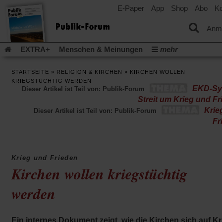
E-Paper
App
Shop
Abo
Ko
einem
neuen
Tab)
Anm
EXTRA+
Menschen & Meinungen
mehr
Religion & Kirchen
Politik & Gesellschaft
Leben & Kultur
STARTSEITE
»
RELIGION & KIRCHEN
»
KIRCHEN WOLLEN
Aufstehen & Handeln
Rezensionen
Publik-Forum Archiv
KRIEGSTÜCHTIG WERDEN
EKD-Sy
Dieser Artikel ist Teil von: Publik-Forum
EXTRA
Edition
Dossier
Weisheitsletter
Spiritletter
Streit um Krieg und F
Newsletter
Veranstaltungen
Wir über uns
Krie
Dieser Artikel ist Teil von: Publik-Forum
Leserinitiative Publik-Forum e.V.
Die Erderwärmung stopp
Fr
(Öffnet
(Öffnet
Urlaub und Nichtstun
Gefährlicher Reichtum
Krieg in Naho
in
in
(Öffnet
Gleichberechtigung
Künstliche Intelligenz
Was gibt Hoffn
einem
einem
in
Krieg und Frieden
neuen
neuen
(Öffnet
(Öf
Krieg und Frieden
Gott neu denken
Krieg in der Ukraine
einem
Kirchen wollen kriegstüchtig
Tab)
Tab)
in
in
neuen
Flucht und Migration
Video-Podcast »Veranstaltungen«
einem
ei
Tab)
neuen
ne
werden
Podcast »Veranstaltungen«
Schriftgröße ändern:
Tab)
Ta
Ein internes Dokument zeigt, wie die Kirchen sich auf Kr