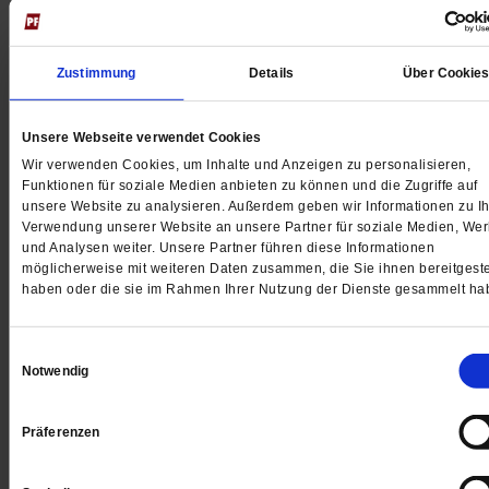
Zustimmung
Details
Über Cookie
Unsere Webseite verwendet Cookies
Wir verwenden Cookies, um Inhalte und Anzeigen zu personalisieren,
Funktionen für soziale Medien anbieten zu können und die Zugriffe auf
unsere Website zu analysieren. Außerdem geben wir Informationen zu Ih
Verwendung unserer Website an unsere Partner für soziale Medien, We
und Analysen weiter. Unsere Partner führen diese Informationen
möglicherweise mit weiteren Daten zusammen, die Sie ihnen bereitgeste
Das große Rätsel Zeit
haben oder die sie im Rahmen Ihrer Nutzung der Dienste gesammelt ha
Wie frei sind wir, unsere Zukunft zu bestimmen?
Gott ist der Herr der Zeit und weiß, was passieren wird
Einwilligungsauswahl
Notwendig
so haben es jahrhundertelang die Kirchen gelehrt.
Überraschende Ansätze aus der Theologie und der
Quantenphysik öffnen nun neue Denkräume.
/mehr
Präferenzen
von
Godehard Brüntrup
·
8 Kommentare