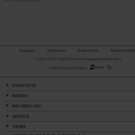
Anzeigen
Impressum
Datenschutz
Barrierefreiheit
© 2012-2026 Publik-Forum Verlagsgesellschaft mbH
(Öffnet
Publik-Forum.de folgen:
in
einem
neuen
Tab)
STARTSEITE
MEDIEN
WIR ÜBER UNS
SERVICE
THEMA