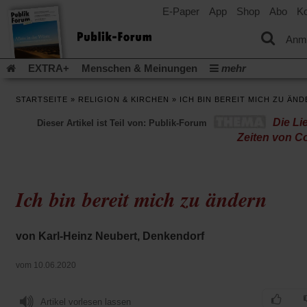
E-Paper
App
Shop
Abo
Ko
einem
neuen
Tab)
Anm
EXTRA+
Menschen & Meinungen
mehr
Religion & Kirchen
Politik & Gesellschaft
Leben & Kultur
STARTSEITE
»
RELIGION & KIRCHEN
»
ICH BIN BEREIT MICH ZU ÄN
Aufstehen & Handeln
Rezensionen
Publik-Forum Archiv
Die Li
Dieser Artikel ist Teil von: Publik-Forum
EXTRA
Edition
Dossier
Weisheitsletter
Spiritletter
Zeiten von C
Newsletter
Veranstaltungen
Wir über uns
Leserinitiative Publik-Forum e.V.
Die Erderwärmung stopp
(Öffnet
(Öffnet
Urlaub und Nichtstun
Gefährlicher Reichtum
Krieg in Naho
Ich bin bereit mich zu ändern
in
in
(Öffnet
Gleichberechtigung
Künstliche Intelligenz
Was gibt Hoffn
einem
einem
in
neuen
neuen
(Öffnet
(Öf
Krieg und Frieden
Gott neu denken
Krieg in der Ukraine
einem
Tab)
Tab)
in
in
von Karl-Heinz Neubert, Denkendorf
neuen
Flucht und Migration
Video-Podcast »Veranstaltungen«
einem
ei
Tab)
neuen
ne
Podcast »Veranstaltungen«
Schriftgröße ändern:
vom 10.06.2020
Tab)
Ta
Artikel vorlesen lassen