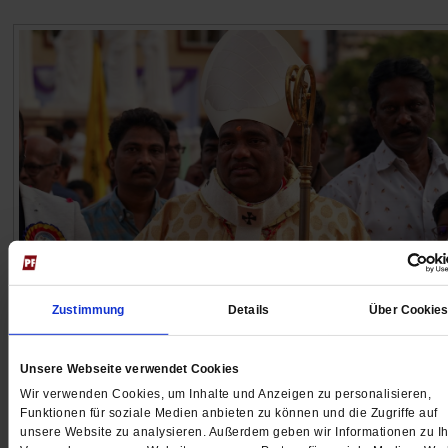
Indien
Zustimmung
Details
Über Cookie
Vereint gegen Hindunationalismus
Christliche Kirchen gründen Dachverband, um auf Gew
Unsere Webseite verwendet Cookies
finanzielle und gesetzgeberische Schikanen besser
Wir verwenden Cookies, um Inhalte und Anzeigen zu personalisieren,
reagieren zu können.
/mehr
Funktionen für soziale Medien anbieten zu können und die Zugriffe auf
unsere Website zu analysieren. Außerdem geben wir Informationen zu Ih