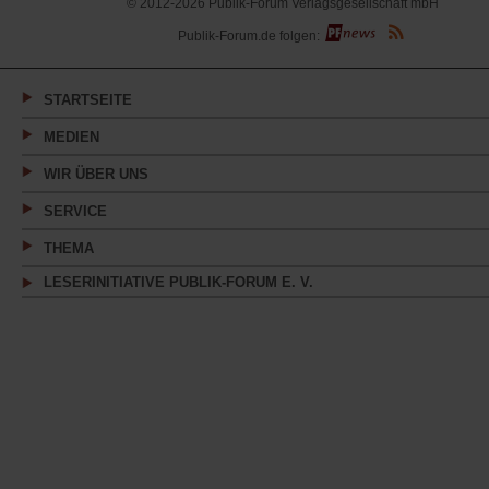
© 2012-2026 Publik-Forum Verlagsgesellschaft mbH
(Öffnet
Publik-Forum.de folgen:
in
einem
neuen
Tab)
STARTSEITE
MEDIEN
WIR ÜBER UNS
SERVICE
THEMA
LESERINITIATIVE PUBLIK-FORUM E. V.