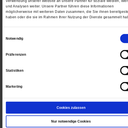
Verwendung unserer Website an unsere Partner für soziale Medien, We
und Analysen weiter. Unsere Partner führen diese Informationen
möglicherweise mit weiteren Daten zusammen, die Sie ihnen bereitgeste
haben oder die sie im Rahmen Ihrer Nutzung der Dienste gesammelt ha
Einwilligungsauswahl
Notwendig
Präferenzen
Statistiken
Marketing
Ferienaktion
Freier Eintritt im Freibad in den Ferien
Cookies zulassen
Im hessischen Schwalmstadt spendiert ein Bürger Kin
und Jugendlichen den Schwimmbadbesuch während d
Nur notwendige Cookies
Sommerferien.
/mehr