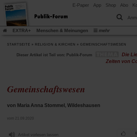
E-Paper
App
Shop
Abo
Ko
einem
neuen
Tab)
Anm
EXTRA+
Menschen & Meinungen
mehr
Religion & Kirchen
Politik & Gesellschaft
Leben & Kultur
STARTSEITE
»
RELIGION & KIRCHEN
»
GEMEINSCHAFTSWESEN
Aufstehen & Handeln
Rezensionen
Publik-Forum Archiv
Die Li
Dieser Artikel ist Teil von: Publik-Forum
EXTRA
Edition
Dossier
Weisheitsletter
Spiritletter
Zeiten von C
Newsletter
Veranstaltungen
Wir über uns
Leserinitiative Publik-Forum e.V.
Die Erderwärmung stopp
(Öffnet
(Öffnet
Urlaub und Nichtstun
Gefährlicher Reichtum
Krieg in Naho
Gemeinschaftswesen
in
in
(Öffnet
Gleichberechtigung
Künstliche Intelligenz
Was gibt Hoffn
einem
einem
in
neuen
neuen
(Öffnet
(Öf
Krieg und Frieden
Gott neu denken
Krieg in der Ukraine
einem
Tab)
Tab)
in
in
von Maria Anna Stommel, Wildeshausen
neuen
Flucht und Migration
Video-Podcast »Veranstaltungen«
einem
ei
Tab)
neuen
ne
Podcast »Veranstaltungen«
Schriftgröße ändern:
vom 21.09.2020
Tab)
Ta
Artikel vorlesen lassen