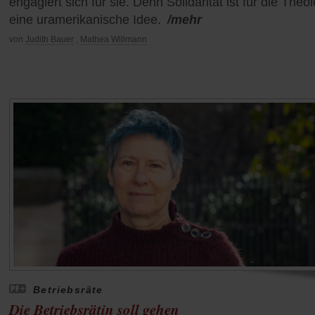
engagiert sich für sie. Denn Solidarität ist für die Theo
eine uramerikanische Idee.
/mehr
von
Judith Bauer
,
Mathea Willmann
Betriebsräte
Die Betriebsrätin soll gehen