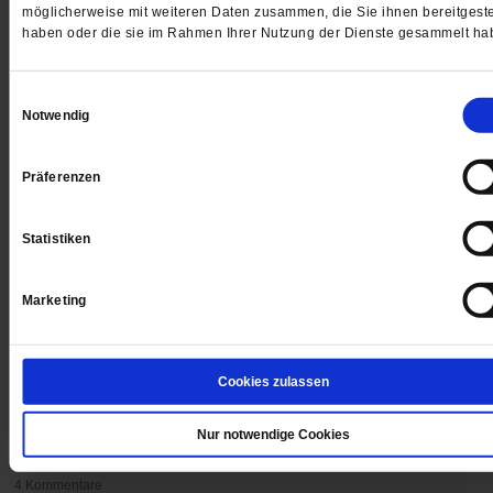
möglicherweise mit weiteren Daten zusammen, die Sie ihnen bereitgeste
haben oder die sie im Rahmen Ihrer Nutzung der Dienste gesammelt ha
Einwilligungsauswahl
Notwendig
Präferenzen
Statistiken
Marketing
Die schwierige Bibel
Nur das, was uns passt?
Cookies zulassen
Der Neutestamentler Christian Schramm auf die Frage
welchen Traditionen wir Verbindlichkeit zuerkennen un
Nur notwendige Cookies
welchen nicht.
/mehr
4 Kommentare