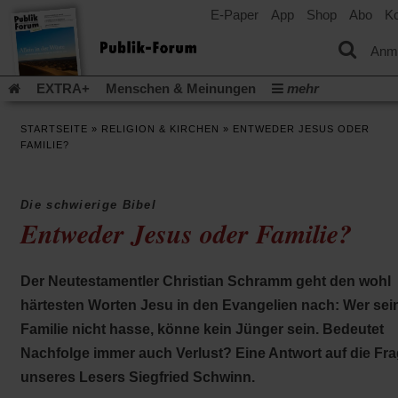
E-Paper
App
Shop
Abo
Ko
einem
neuen
Tab)
Anm
EXTRA+
Menschen & Meinungen
mehr
Religion & Kirchen
Politik & Gesellschaft
Leben & Kultur
STARTSEITE
»
RELIGION & KIRCHEN
»
ENTWEDER JESUS ODER
Aufstehen & Handeln
Rezensionen
Publik-Forum Archiv
FAMILIE?
EXTRA
Edition
Dossier
Weisheitsletter
Spiritletter
Newsletter
Veranstaltungen
Wir über uns
Die schwierige Bibel
Leserinitiative Publik-Forum e.V.
Die Erderwärmung stopp
Entweder Jesus oder Familie?
(Öffnet
(Öffnet
Urlaub und Nichtstun
Gefährlicher Reichtum
Krieg in Naho
in
in
(Öffnet
Gleichberechtigung
Künstliche Intelligenz
Was gibt Hoffn
einem
einem
in
Der Neutestamentler Christian Schramm geht den wohl
neuen
neuen
(Öffnet
(Öf
Krieg und Frieden
Gott neu denken
Krieg in der Ukraine
einem
Tab)
Tab)
in
in
härtesten Worten Jesu in den Evangelien nach: Wer sei
neuen
Flucht und Migration
Video-Podcast »Veranstaltungen«
einem
ei
Tab)
Familie nicht hasse, könne kein Jünger sein. Bedeutet
neuen
ne
Podcast »Veranstaltungen«
Schriftgröße ändern:
Tab)
Ta
Nachfolge immer auch Verlust? Eine Antwort auf die Fr
unseres Lesers Siegfried Schwinn.