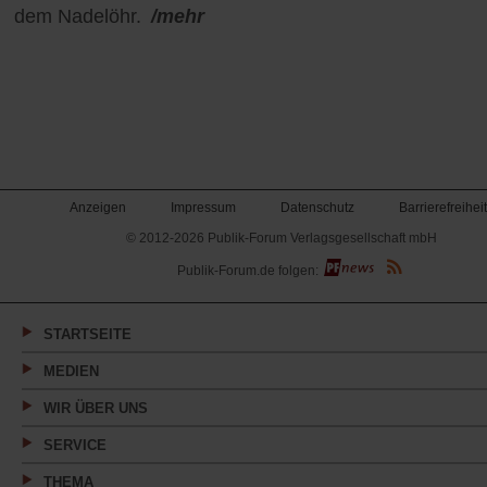
dem Nadelöhr.
/mehr
Anzeigen
Impressum
Datenschutz
Barrierefreiheit
© 2012-2026 Publik-Forum Verlagsgesellschaft mbH
(Öffnet
Publik-Forum.de folgen:
in
einem
neuen
Tab)
STARTSEITE
MEDIEN
WIR ÜBER UNS
SERVICE
THEMA