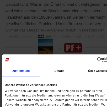
Deutschland. Was in der Öffentlichkeit oft wahrgenomm
wird wie eine exotische Seuche oder eine vergessene
Krankheit aus den 1980er-Jahren, ist weiterhin ein wicht
gesellschaftliches Problem. Um dafür zu sensibilisieren,
widmet das
Deutsche Hygiene-Museum
in Dresden der
unheilbaren Krankheit eine Ausstellung mit dem Titel »Ai
nach einer wahren Begebenheit«.
Gedruckt + Digital
Zustimmung
Details
Über Cookie
Unsere Webseite verwendet Cookies
Wir verwenden Cookies, um Inhalte und Anzeigen zu personalisieren,
Jetzt für 5 € testen
Funktionen für soziale Medien anbieten zu können und die Zugriffe auf
unsere Website zu analysieren. Außerdem geben wir Informationen zu Ih
Verwendung unserer Website an unsere Partner für soziale Medien, We