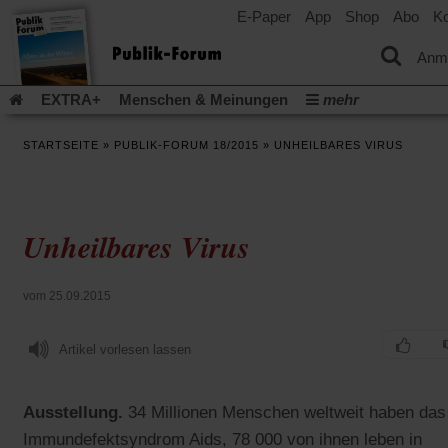
E-Paper
App
Shop
Abo
Ko
einem
neuen
Tab)
Anm
EXTRA+
Menschen & Meinungen
mehr
Religion & Kirchen
Politik & Gesellschaft
Leben & Kultur
STARTSEITE
»
PUBLIK-FORUM 18/2015
»
UNHEILBARES VIRUS
Aufstehen & Handeln
Rezensionen
Publik-Forum Archiv
EXTRA
Edition
Dossier
Weisheitsletter
Spiritletter
Newsletter
Veranstaltungen
Wir über uns
Unheilbares Virus
Leserinitiative Publik-Forum e.V.
Die Erderwärmung stopp
(Öffnet
(Öffnet
Urlaub und Nichtstun
Gefährlicher Reichtum
Krieg in Naho
in
in
(Öffnet
Gleichberechtigung
Künstliche Intelligenz
Was gibt Hoffn
vom 25.09.2015
einem
einem
in
neuen
neuen
(Öffnet
(Öf
Krieg und Frieden
Gott neu denken
Krieg in der Ukraine
einem
Tab)
Tab)
in
in
neuen
Artikel vorlesen lassen
Flucht und Migration
Video-Podcast »Veranstaltungen«
einem
ei
Tab)
neuen
ne
Podcast »Veranstaltungen«
Schriftgröße ändern:
Tab)
Ta
Ausstellung.
34 Millionen Menschen weltweit haben das
Immundefektsyndrom Aids, 78 000 von ihnen leben in