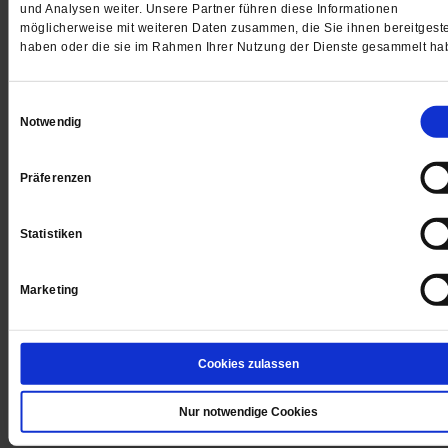
und Analysen weiter. Unsere Partner führen diese Informationen
möglicherweise mit weiteren Daten zusammen, die Sie ihnen bereitgeste
haben oder die sie im Rahmen Ihrer Nutzung der Dienste gesammelt ha
Einwilligungsauswahl
Digital
Notwendig
Präferenzen
Jetzt für 1 € testen
Statistiken
Marketing
Sie haben bereits ein
-Abo?
Hier anmelden
Cookies zulassen
Nur notwendige Cookies
Datum der Erstveröffentlichung: 25.09.2015