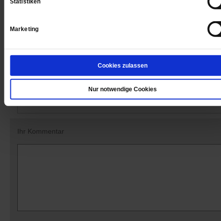
Statistiken
Datum der Erstveröffentlichung: 11.09.2020
Marketing
Cookies zulassen
Kommentare und Leserbriefe
Nur notwendige Cookies
Ihre E-Mailadresse:
(wird nicht angezeigt)
Ihr Kommentar