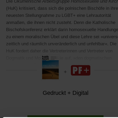
Die
Ökumenische Arbeitsgruppe Homosexuelle und Kirc
(HuK) kritisiert, dass sich die polnischen Bischöfe in ihre
neuesten Stellungnahme zu LGBT+ eine Lehrautorität
anmaßen, die ihnen nicht zusteht. Denn die Katholische
Bischofskonferenz erklärt darin homosexuelle Handlung
zu einem moralischen Übel und diese Lehre sei »universe
zeitlich und räumlich unveränderlich und unfehlbar«. Die
HuK fordert daher die Vertreterinnen und Vertreter von
Dogmatik und Moraltheologie auf, »den dogmatischen
Status dieses Positionspapiers kritisch einzuordnen«.
Gedruckt + Digital