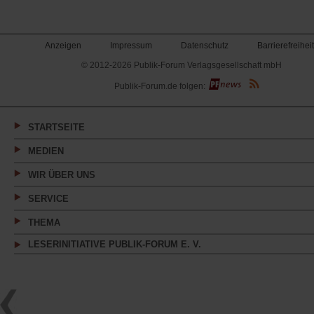
Anzeigen
Impressum
Datenschutz
Barrierefreiheit
© 2012-2026 Publik-Forum Verlagsgesellschaft mbH
(Öffnet
Publik-Forum.de folgen:
in
einem
neuen
Tab)
STARTSEITE
MEDIEN
WIR ÜBER UNS
SERVICE
THEMA
LESERINITIATIVE PUBLIK-FORUM E. V.