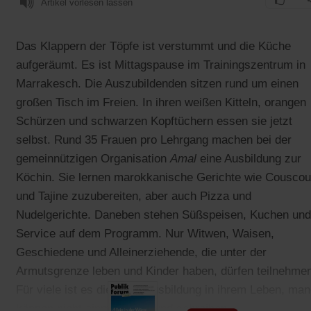
Artikel vorlesen lassen
Das Klappern der Töpfe ist verstummt und die Küche
aufgeräumt. Es ist Mittagspause im Trainingszentrum in
Marrakesch. Die Auszubildenden sitzen rund um einen
großen Tisch im Freien. In ihren weißen Kitteln, orangen
Schürzen und schwarzen Kopftüchern essen sie jetzt
selbst. Rund 35 Frauen pro Lehrgang machen bei der
gemeinnützigen Organisation
Amal
eine Ausbildung zur
Köchin. Sie lernen marokkanische Gerichte wie Cousco
und Tajine zuzubereiten, aber auch Pizza und
Nudelgerichte. Daneben stehen Süßspeisen, Kuchen und
Service auf dem Programm. Nur Witwen, Waisen,
Geschiedene und Alleinerziehende, die unter der
Armutsgrenze leben und Kinder haben, dürfen teilnehme
Für viele ist es die erste Ausbildung in ihrem Leben, ma
können nicht einmal lesen und schreiben.