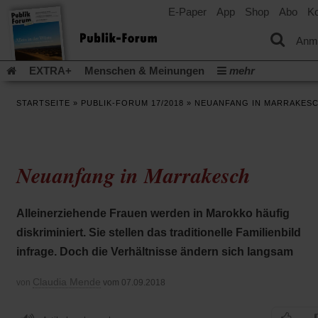
E-Paper
App
Shop
Abo
Ko
einem
neuen
Tab)
Anm
EXTRA+
Menschen & Meinungen
mehr
Religion & Kirchen
Politik & Gesellschaft
Leben & Kultur
STARTSEITE
»
PUBLIK-FORUM 17/2018
»
NEUANFANG IN MARRAKES
Aufstehen & Handeln
Rezensionen
Publik-Forum Archiv
EXTRA
Edition
Dossier
Weisheitsletter
Spiritletter
Newsletter
Veranstaltungen
Wir über uns
Neuanfang in Marrakesch
Leserinitiative Publik-Forum e.V.
Die Erderwärmung stopp
(Öffnet
(Öffnet
Urlaub und Nichtstun
Gefährlicher Reichtum
Krieg in Naho
in
in
(Öffnet
Gleichberechtigung
Künstliche Intelligenz
Was gibt Hoffn
Alleinerziehende Frauen werden in Marokko häufig
einem
einem
in
neuen
neuen
(Öffnet
(Öf
Krieg und Frieden
Gott neu denken
Krieg in der Ukraine
diskriminiert. Sie stellen das traditionelle Familienbild
einem
Tab)
Tab)
in
in
neuen
Flucht und Migration
Video-Podcast »Veranstaltungen«
infrage. Doch die Verhältnisse ändern sich langsam
einem
ei
Tab)
neuen
ne
Podcast »Veranstaltungen«
Schriftgröße ändern:
Tab)
Ta
Claudia Mende
von
vom 07.09.2018