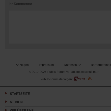
Ihr Kommentar
Anzeigen
Impressum
Datenschutz
Barrierefreiheit
© 2012-2026 Publik-Forum Verlagsgesellschaft mbH
(Öffnet
Publik-Forum.de folgen:
in
einem
neuen
Tab)
STARTSEITE
MEDIEN
WIR ÜBER UNS