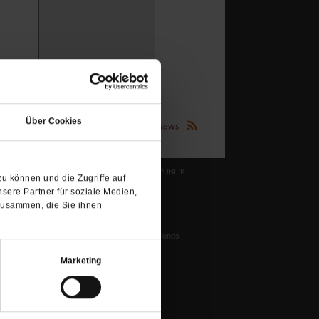
(Öffnet
in
Über Cookies
einem
(Öffnet
Publik-Forum.de folgen:
in
neuen
einem
neuen
Tab)
Tab)
LESERINITIATIVE PUBLIK-
u können und die Zugriffe auf
FORUM E. V.
ichtum
sere Partner für soziale Medien,
Ziele und Aufgaben
zusammen, die Sie ihnen
Vorstand
tstun
Harald-Pawlowski-Fonds
igenz
Spenden
ung
Marketing
Veranstaltungen
nflikte, Leo XIV
Gesprächskreise
Mitgliederrundbrief