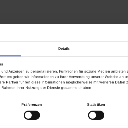
Details
Barrierefreiheit
H
es
WIR ÜBER UNS
SERVICE
THEMA
und Anzeigen zu personalisieren, Funktionen für soziale Medien anbieten z
Redaktion
Abo
Gefährlicher Re
ßerdem geben wir Informationen zu Ihrer Verwendung unserer Website an un
re Partner führen diese Informationen möglicherweise mit weiteren Daten 
Herausgeberinnen und
Abo kündigen
Gottesfragen
 im Rahmen Ihrer Nutzung der Dienste gesammelt haben.
Herausgeber
Shop
Urlaub und Nich
Verlag
Newsletter
Künstliche Intell
Anzeigen
Gleichberechtig
Präferenzen
Statistiken
Kontakt
Personen und Ko
Pfingsten
Leo XIV