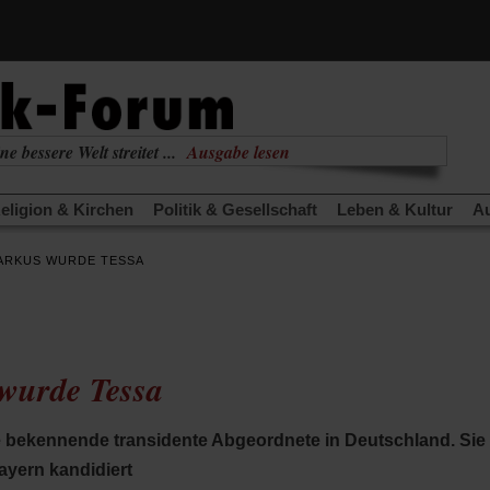
ne bessere Welt streitet ...
Ausgabe lesen
nabhängig
zur aktuellen Ausgabe
eligion & Kirchen
Politik & Gesellschaft
Leben & Kultur
Au
TRA
Edition
Dossier
Weisheitsletter
Spiritletter
Newsle
ARKUS WURDE TESSA
(Öffnet
(Öffnet
derwärmung stoppen
Urlaub und Nichtstun
Gefährlicher Re
in
in
(Öffnet
(Öffnet
(Öffnet
Was gibt Hoffnung?
Krieg und Frieden
Gott neu denken
einem
einem
in
in
in
neuen
neuen
anstaltungen«
Podcast »Veranstaltungen«
Schriftgröße änd
einem
einem
einem
Tab)
Tab)
neuen
neuen
neuen
wurde Tessa
Tab)
Tab)
Tab)
te bekennende transidente Abgeordnete in Deutschland. Sie 
ayern kandidiert