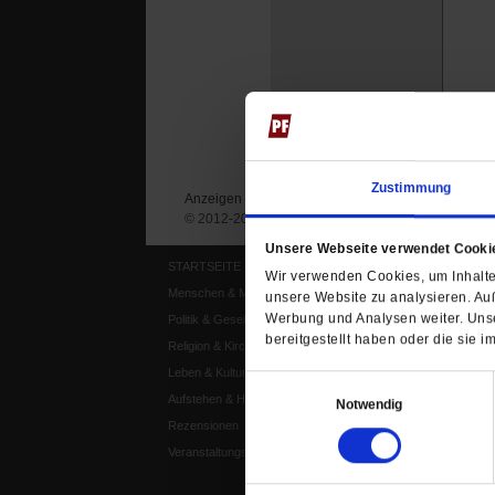
Zustimmung
Anzeigen
Impressum
Datenschutz
© 2012-2026 Publik-Forum Verlagsgesellschaft mb
Unsere Webseite verwendet Cooki
STARTSEITE
MEDIEN
Wir verwenden Cookies, um Inhalte 
Menschen & Meinungen
Publik-Forum Archiv
unsere Website zu analysieren. Au
Werbung und Analysen weiter. Unse
Politik & Gesellschaft
Publik-Forum EXTRA
bereitgestellt haben oder die sie
Religion & Kirchen
Publik-Forum Edition
Leben & Kultur
Publik-Forum Dossier
Einwilligungsauswahl
Aufstehen & Handeln
Weisheitsletter
Notwendig
Rezensionen
Spiritletter
Veranstaltungskalender