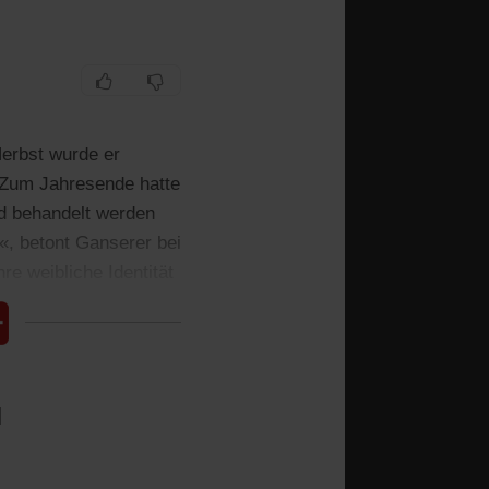
erbst wurde er
 Zum Jahresende hatte
und behandelt werden
, betont Ganserer bei
e weibliche Identität
l