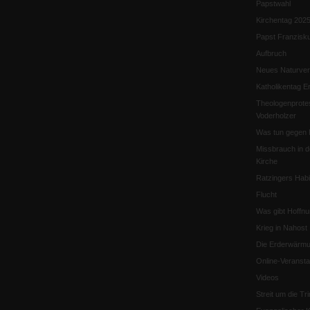
Papstwahl
Kirchentag 202
Papst Franzisk
Aufbruch
Neues Naturver
Katholikentag Er
Theologenprote
Voderholzer
Was tun gegen 
Missbrauch in d
Kirche
Ratzingers Habil
Flucht
Was gibt Hoffn
Krieg in Nahost
Die Erderwärmu
Online-Veransta
Videos
Streit um die Tri