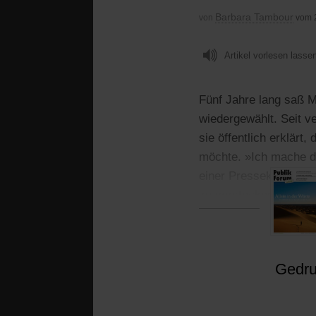
Barbara Tambour
von
vom 
Artikel vorlesen lasse
Fünf Jahre lang saß 
wiedergewählt. Seit 
sie öffentlich erklärt
möchte. »Ich mache d
einer Pressekonferenz
zu verstecken.
Gedruc