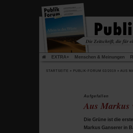
in
einem
neuen
Tab)
Die Zeitschrift, die für ei
kritisch • christlich • u
EXTRA+
Menschen & Meinungen
R
Rezensionen
Publik-Forum Archiv
EX
STARTSEITE
»
PUBLIK-FORUM 02/2019
»
AUS M
Leserinitiative Publik-Forum e.V.
Die Er
Gleichberechtigung
Künstliche Intelligenz
Flucht und Migration
Video-Podcast »Ver
Aufgefallen
Aus Markus 
Die Grüne ist die ers
Markus Ganserer in B