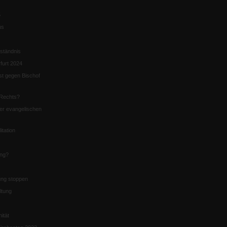
5
us
ständnis
furt 2024
st gegen Bischof
Rechts?
er evangelischen
itation
ung?
ng stoppen
ltung
nität