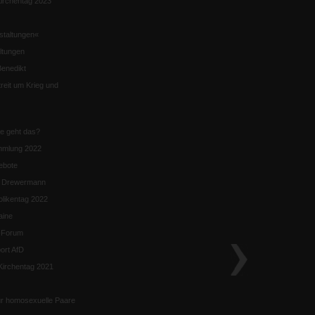
irchentag 2023
staltungen«
ltungen
enedikt
eit um Krieg und
ie geht das?
mmlung 2022
ebote
n Drewermann
likentag 2022
aine
k-Forum
ort AfD
irchentag 2021
ür homosexuelle Paare