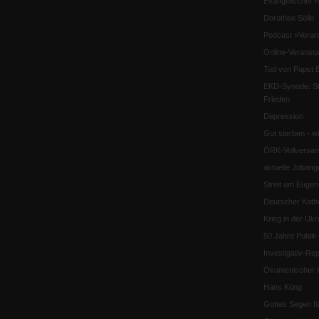
Evangelischer K
Dorothee Sölle
Podcast »Veran
Online-Veransta
Tod von Papst B
EKD-Synode: Str
Frieden
Depression
Gut sterben - w
ÖRK-Vollversa
aktuelle Jobang
Streit um Euge
Deutscher Katho
Krieg in der Ukr
50 Jahre Publi
Investigativ-Rep
Ökumenischer K
Hans Küng
Gottes Segen f