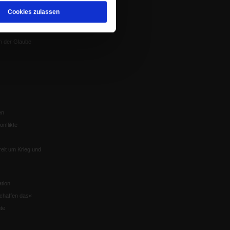
Satzung
 von Tschernobyl
Cookies zulassen
Würzburg
n der Glaube
en
nflikte
eit um Krieg und
tion
chaffen das«
te