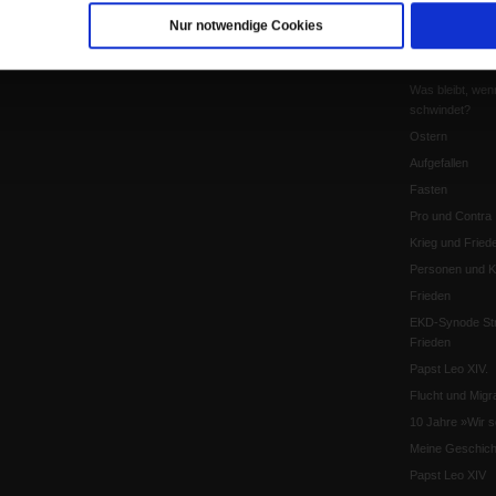
Die Katastrophe
Nur notwendige Cookies
Pro & Contra
Katholikentag 
Was bleibt, wen
schwindet?
Ostern
Aufgefallen
Fasten
Pro und Contra
Krieg und Fried
Personen und Ko
Frieden
EKD-Synode Str
Frieden
Papst Leo XIV.
Flucht und Migra
10 Jahre »Wir s
Meine Geschich
Papst Leo XIV