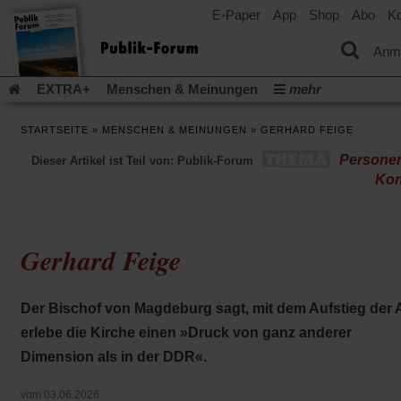
E-Paper
App
Shop
Abo
Ko
einem
neuen
Tab)
Anm
EXTRA+
Menschen & Meinungen
mehr
Religion & Kirchen
Politik & Gesellschaft
Leben & Kultur
STARTSEITE
»
MENSCHEN & MEINUNGEN
»
GERHARD FEIGE
Aufstehen & Handeln
Rezensionen
Publik-Forum Archiv
Persone
Dieser Artikel ist Teil von: Publik-Forum
EXTRA
Edition
Dossier
Weisheitsletter
Spiritletter
Kon
Newsletter
Veranstaltungen
Wir über uns
Leserinitiative Publik-Forum e.V.
Die Erderwärmung stopp
(Öffnet
(Öffnet
Urlaub und Nichtstun
Gefährlicher Reichtum
Krieg in Naho
Gerhard Feige
in
in
(Öffnet
Gleichberechtigung
Künstliche Intelligenz
Was gibt Hoffn
einem
einem
in
neuen
neuen
(Öffnet
(Öf
Krieg und Frieden
Gott neu denken
Krieg in der Ukraine
einem
Tab)
Tab)
in
in
Der Bischof von Magdeburg sagt, mit dem Aufstieg der 
neuen
Flucht und Migration
Video-Podcast »Veranstaltungen«
einem
ei
Tab)
erlebe die Kirche einen »Druck von ganz anderer
neuen
ne
Podcast »Veranstaltungen«
Schriftgröße ändern:
Tab)
Ta
Dimension als in der DDR«.
vom 03.06.2026