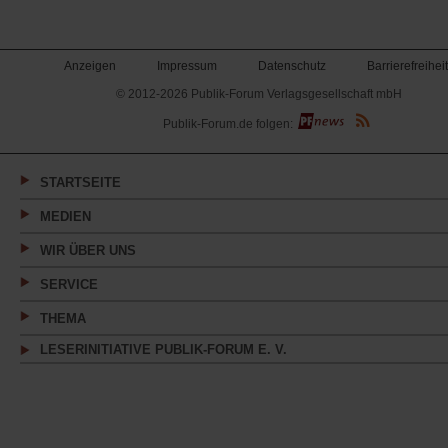
Anzeigen
Impressum
Datenschutz
Barrierefreiheit
© 2012-2026 Publik-Forum Verlagsgesellschaft mbH
(Öffnet
Publik-Forum.de folgen:
in
einem
neuen
Tab)
STARTSEITE
MEDIEN
WIR ÜBER UNS
SERVICE
THEMA
LESERINITIATIVE PUBLIK-FORUM E. V.