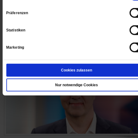
der katholische Bischof von Magdeburg, Gerhard Feig
Die aggressive Polemik der Partei gegen die Kirchen
Präferenzen
erinnert ihn an die Zeit in der DDR – mit einem wichti
Unterschied.
/mehr
Statistiken
von
Ulrike Scheffer
,
Constantin Wißmann
Marketing
Cookies zulassen
Nur notwendige Cookies