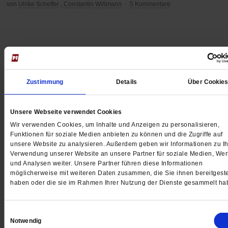
von
Ulrike Scheffer
,
Constantin Wißmann
·
5 Kommentare
Zustimmung
Details
Über Cookie
Unsere Webseite verwendet Cookies
Wir verwenden Cookies, um Inhalte und Anzeigen zu personalisieren,
Funktionen für soziale Medien anbieten zu können und die Zugriffe auf
unsere Website zu analysieren. Außerdem geben wir Informationen zu Ih
Verwendung unserer Website an unsere Partner für soziale Medien, We
und Analysen weiter. Unsere Partner führen diese Informationen
möglicherweise mit weiteren Daten zusammen, die Sie ihnen bereitgeste
haben oder die sie im Rahmen Ihrer Nutzung der Dienste gesammelt ha
Landtagswahl in Sachsen-Anhalt
»Die Empathie geht verloren«
Einwilligungsauswahl
Der Erfolg der AfD verändert schon jetzt das Land, sag
Notwendig