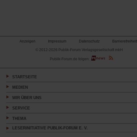
Anzeigen
Impressum
Datenschutz
Barrierefreiheit
© 2012-2026 Publik-Forum Verlagsgesellschaft mbH
(Öffnet
Publik-Forum.de folgen:
in
einem
neuen
Tab)
STARTSEITE
MEDIEN
WIR ÜBER UNS
SERVICE
THEMA
LESERINITIATIVE PUBLIK-FORUM E. V.