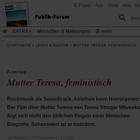
E-Paper
App
Shop
Abo
Ko
einem
neuen
Tab)
Anm
EXTRA+
Menschen & Meinungen
mehr
Religion & Kirchen
Politik & Gesellschaft
Leben & Kultur
STARTSEITE
»
LEBEN & KULTUR
»
MUTTER TERESA, FEMINISTISCH
Aufstehen & Handeln
Rezensionen
Publik-Forum Archiv
EXTRA
Edition
Dossier
Weisheitsletter
Spiritletter
Newsletter
Veranstaltungen
Wir über uns
Filmtipp
Leserinitiative Publik-Forum e.V.
Die Erderwärmung stopp
Mutter Teresa, feministisch
(Öffnet
(Öffnet
Urlaub und Nichtstun
Gefährlicher Reichtum
Krieg in Naho
in
in
(Öffnet
Gleichberechtigung
Künstliche Intelligenz
Was gibt Hoffn
einem
einem
in
Rockmusik als Soundtrack, Anleihen beim Horrorgenre:
neuen
neuen
(Öffnet
(Öf
Krieg und Frieden
Gott neu denken
Krieg in der Ukraine
einem
Tab)
Tab)
in
in
Der Film über Mutter Teresa von Teona Strugar Mitveska
neuen
Flucht und Migration
Video-Podcast »Veranstaltungen«
einem
ei
Tab)
fügt sich nicht den üblichen Regeln einer filmischen
neuen
ne
Podcast »Veranstaltungen«
Schriftgröße ändern:
Tab)
Ta
Biografie. Sehenswert ist er trotzdem.
Michael Schrom
von
vom 27.12.2025