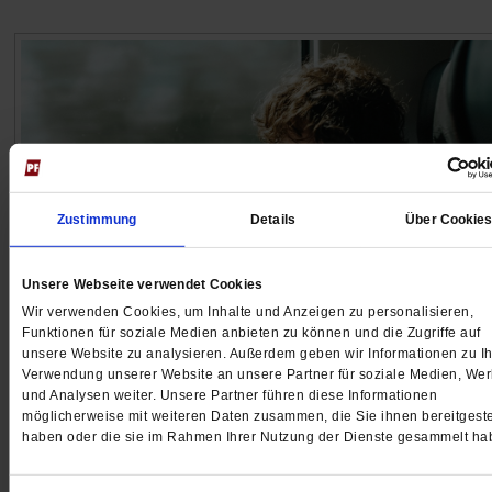
Zustimmung
Details
Über Cookie
Unsere Webseite verwendet Cookies
Wir verwenden Cookies, um Inhalte und Anzeigen zu personalisieren,
Etty Hillesum
Funktionen für soziale Medien anbieten zu können und die Zugriffe auf
unsere Website zu analysieren. Außerdem geben wir Informationen zu Ih
Etty Hillesums mystisches Erwachen
Verwendung unserer Website an unsere Partner für soziale Medien, We
und Analysen weiter. Unsere Partner führen diese Informationen
Die neue Serie »Etty« in der arte-Mediathek ist ein
möglicherweise mit weiteren Daten zusammen, die Sie ihnen bereitgeste
außergewöhnlicher Arthousefilm, der unter die Haut ge
haben oder die sie im Rahmen Ihrer Nutzung der Dienste gesammelt ha
/mehr
von
Eva-Maria Lerch