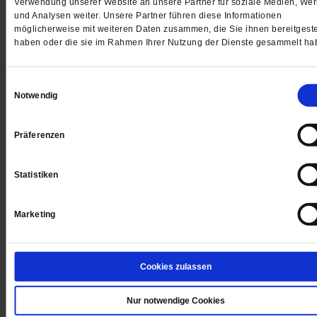
Verwendung unserer Website an unsere Partner für soziale Medien, We
Kirchen – und warum man mit Emotionen beim Thema
und Analysen weiter. Unsere Partner führen diese Informationen
möglicherweise mit weiteren Daten zusammen, die Sie ihnen bereitgeste
Klimaschutz manchmal mehr erreicht als mit Fakten.
haben oder die sie im Rahmen Ihrer Nutzung der Dienste gesammelt ha
/mehr
von
Daniela Ordowski
Einwilligungsauswahl
Notwendig
Präferenzen
Statistiken
Marketing
Cookies zulassen
Nur notwendige Cookies