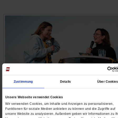
Zustimmung
Details
Über Cookie
Katholikentag
»Es wird völlig unterschätzt, wie politisch Gefühl
Unsere Webseite verwendet Cookies
sind. «
Wir verwenden Cookies, um Inhalte und Anzeigen zu personalisieren,
Funktionen für soziale Medien anbieten zu können und die Zugriffe auf
Der Saal ist voll, die Stimmung erwartungsvoll. Beim
unsere Website zu analysieren. Außerdem geben wir Informationen zu Ih
Katholikentag spricht Luisa Neubauer über die Aufgab