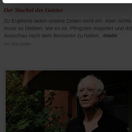
Das Fest der heilsamen Unruhe
Der Stachel des Geistes
Zu Euphorie laden unsere Zeiten nicht ein. Aber nichts
muss so bleiben, wie es ist. Pfingsten inspiriert und dr
Ausschau nach dem Besseren zu halten.
/mehr
von
Jörg Lauster