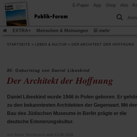
E-Paper
App
Shop
Abo
Ko
einem
neuen
Tab)
Anm
EXTRA+
Menschen & Meinungen
mehr
Religion & Kirchen
Politik & Gesellschaft
Leben & Kultur
STARTSEITE
»
LEBEN & KULTUR
»
DER ARCHITEKT DER HOFFNUNG
Aufstehen & Handeln
Rezensionen
Publik-Forum Archiv
EXTRA
Edition
Dossier
Weisheitsletter
Spiritletter
Newsletter
Veranstaltungen
Wir über uns
80. Geburtstag von Daniel Libeskind
Leserinitiative Publik-Forum e.V.
Die Erderwärmung stopp
Der Architekt der Hoffnung
(Öffnet
(Öffnet
Urlaub und Nichtstun
Gefährlicher Reichtum
Krieg in Naho
in
in
(Öffnet
Gleichberechtigung
Künstliche Intelligenz
Was gibt Hoffn
einem
einem
in
Daniel Libeskind wurde 1946 in Polen geboren. Er gehör
neuen
neuen
(Öffnet
(Öf
Krieg und Frieden
Gott neu denken
Krieg in der Ukraine
einem
Tab)
Tab)
in
in
zu den bekanntesten Architekten der Gegenwart. Mit de
neuen
Flucht und Migration
Video-Podcast »Veranstaltungen«
einem
ei
Tab)
Bau des Jüdischen Museums in Berlin prägte er die
neuen
ne
Podcast »Veranstaltungen«
Schriftgröße ändern:
Tab)
Ta
deutsche Erinnerungskultur.
Anne Strotmann
von
vom 12.05.2026