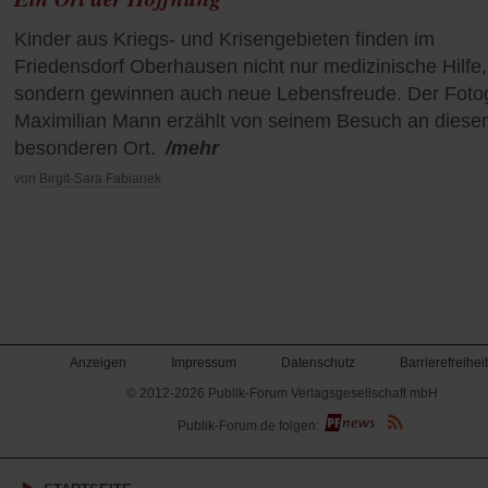
Kinder aus Kriegs- und Krisengebieten finden im
Friedensdorf Oberhausen nicht nur medizinische Hilfe,
sondern gewinnen auch neue Lebensfreude. Der Foto
Maximilian Mann erzählt von seinem Besuch an dies
besonderen Ort.
/mehr
von
Birgit-Sara Fabianek
Anzeigen
Impressum
Datenschutz
Barrierefreiheit
© 2012-2026 Publik-Forum Verlagsgesellschaft mbH
(Öffnet
Publik-Forum.de folgen:
in
einem
neuen
Tab)