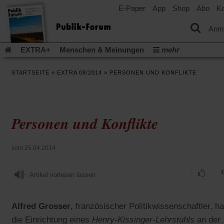
E-Paper
App
Shop
Abo
Ko
einem
neuen
Tab)
Anm
EXTRA+
Menschen & Meinungen
mehr
Religion & Kirchen
Politik & Gesellschaft
Leben & Kultur
STARTSEITE
»
EXTRA 08/2014
»
PERSONEN UND KONFLIKTE
Aufstehen & Handeln
Rezensionen
Publik-Forum Archiv
EXTRA
Edition
Dossier
Weisheitsletter
Spiritletter
Newsletter
Veranstaltungen
Wir über uns
Personen und Konflikte
Leserinitiative Publik-Forum e.V.
Die Erderwärmung stopp
(Öffnet
(Öffnet
Urlaub und Nichtstun
Gefährlicher Reichtum
Krieg in Naho
in
in
(Öffnet
Gleichberechtigung
Künstliche Intelligenz
Was gibt Hoffn
vom 25.04.2014
einem
einem
in
neuen
neuen
(Öffnet
(Öf
Krieg und Frieden
Gott neu denken
Krieg in der Ukraine
einem
Tab)
Tab)
in
in
neuen
Artikel vorlesen lassen
Flucht und Migration
Video-Podcast »Veranstaltungen«
einem
ei
Tab)
neuen
ne
Podcast »Veranstaltungen«
Schriftgröße ändern:
Tab)
Ta
Alfred Grosser
,
französischer Politikwissenschaftler, ha
die Einrichtung eines
Henry-Kissinger-Lehrstuhls
an der