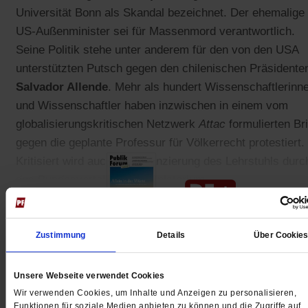
Universität Bonn als Skandal bezeichnet. Der ehemalige
US-Außenminister sei für Massenmord verantwortlich.
Seine Politik stehe unter anderem für den von den USA
unterstützten Putsch gegen den chilenischen Präsidente
Salvador Allende
. Mehr als hundert Wissenschaftlerinn
und Wissenschaftler haben inzwischen in einem vom
globalisierungskritischen Netzwerk
Attac
formulierten Bri
gegen die geplante Professur für Völkerrecht protestiert.
Kritisiert wird auch die Finanzierung des Lehrstuhls durc
das Bundesverteidigungsministerium.
Zustimmung
Details
Über Cookie
Gedruckt + Digital
Unsere Webseite verwendet Cookies
Wir verwenden Cookies, um Inhalte und Anzeigen zu personalisieren,
Funktionen für soziale Medien anbieten zu können und die Zugriffe auf