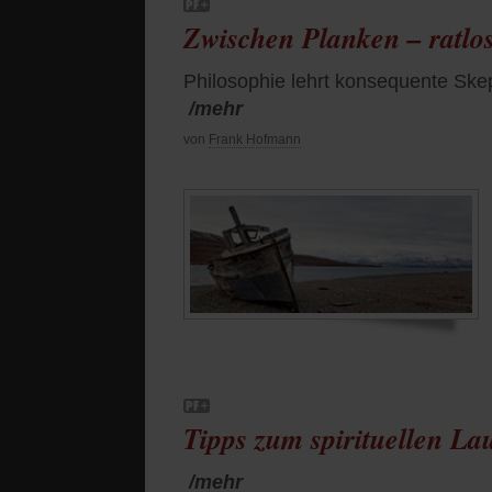
Zwischen Planken – ratlo
Philosophie lehrt konsequente Ske
/mehr
von
Frank Hofmann
Tipps zum spirituellen La
/mehr