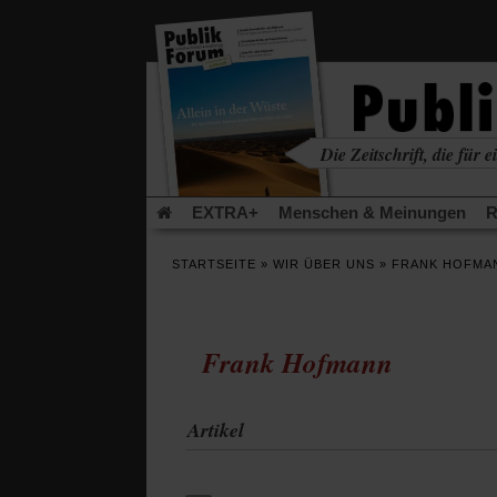
in
einem
neuen
Tab)
Die Zeitschrift, die für ei
kritisch • christlich • u
EXTRA+
Menschen & Meinungen
R
Rezensionen
Publik-Forum Archiv
EX
STARTSEITE
»
WIR ÜBER UNS
»
FRANK HOFMA
Leserinitiative Publik-Forum e.V.
Die Er
Gleichberechtigung
Künstliche Intelligenz
Flucht und Migration
Video-Podcast »Ver
Frank Hofmann
Artikel