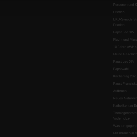
Personen und Ko
Frieden
EKD-Synode Str
Frieden
Papst Leo XIV.
Flucht und Migra
10 Jahre »Wir s
Meine Geschich
Papst Leo XIV
Papstwahl
Kirchentag 202
Papst Franzisk
Aufbruch
Neues Naturver
Katholikentag Er
Theologenprote
Voderholzer
Was tun gegen 
Missbrauch in d