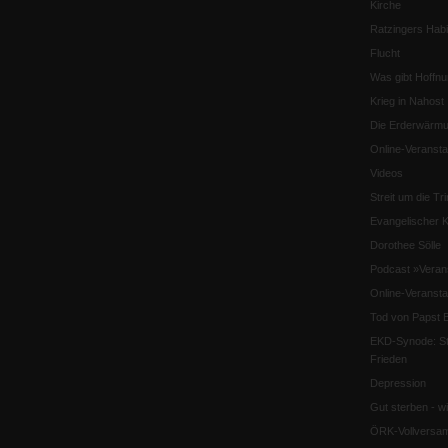
Kirche
Ratzingers Habil
Flucht
Was gibt Hoffn
Krieg in Nahost
Die Erderwärmu
Online-Veransta
Videos
Streit um die Tri
Evangelischer K
Dorothee Sölle
Podcast »Veran
Online-Veransta
Tod von Papst B
EKD-Synode: Str
Frieden
Depression
Gut sterben - w
ÖRK-Vollversa