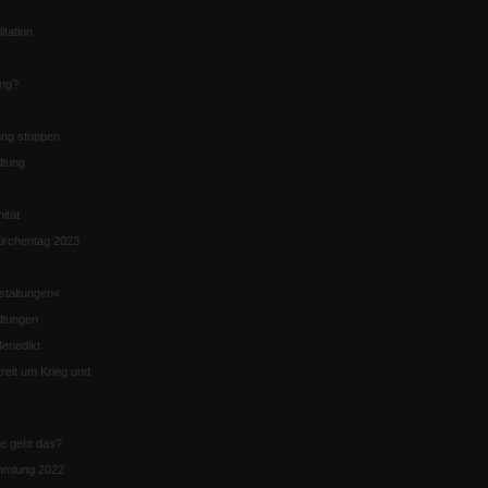
itation
ung?
ng stoppen
ltung
nität
irchentag 2023
staltungen«
ltungen
enedikt
eit um Krieg und
ie geht das?
mmlung 2022