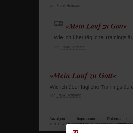
von
Frank Hofmann
»Mein Lauf zu Gott«
Wie ich über tägliche Trainings
von
Frank Hofmann
»Mein Lauf zu Gott«
Wie ich über tägliche Trainingslä
von
Frank Hofmann
Anzeigen
Impressum
Datenschutz
© 2012-2026 Publik-Forum Verlagsgesellschaft mb