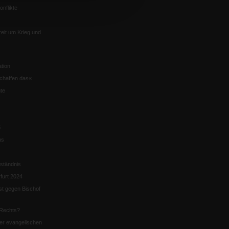
nflikte
eit um Krieg und
tion
chaffen das«
te
5
us
ständnis
furt 2024
st gegen Bischof
Rechts?
er evangelischen