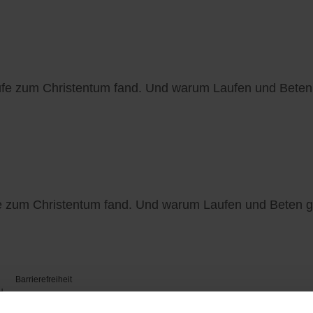
läufe zum Christentum fand. Und warum Laufen und Bete
ufe zum Christentum fand. Und warum Laufen und Beten 
Barrierefreiheit
H