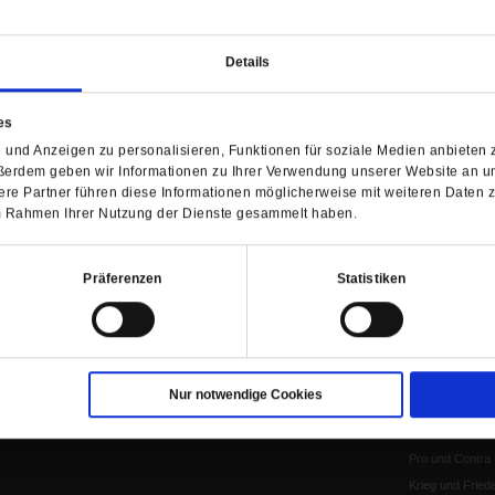
WIR ÜBER UNS
SERVICE
THEMA
Redaktion
Abo
Gefährlicher Re
Details
Herausgeberinnen und
Abo kündigen
Gottesfragen
Herausgeber
Shop
Urlaub und Nich
Verlag
Newsletter
Künstliche Intell
es
Anzeigen
Gleichberechtig
und Anzeigen zu personalisieren, Funktionen für soziale Medien anbieten z
ßerdem geben wir Informationen zu Ihrer Verwendung unserer Website an un
Kontakt
Personen und Ko
re Partner führen diese Informationen möglicherweise mit weiteren Daten 
Pfingsten
 im Rahmen Ihrer Nutzung der Dienste gesammelt haben.
Leo XIV
Die Katastrophe
Präferenzen
Statistiken
Pro & Contra
Katholikentag 
Was bleibt, wen
schwindet?
Ostern
Nur notwendige Cookies
Aufgefallen
Fasten
Pro und Contra
Krieg und Fried