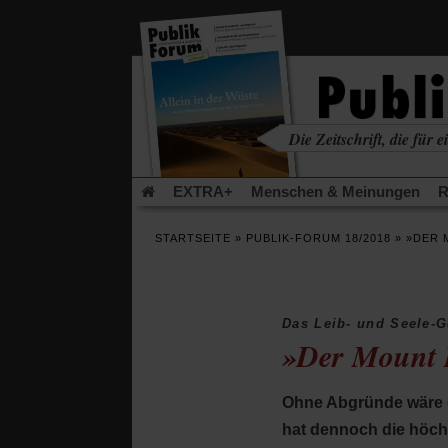
in
einem
neuen
Tab)
Die Zeitschrift, die für ei
kritisch • christlich • u
EXTRA+
Menschen & Meinungen
R
Rezensionen
Publik-Forum Archiv
EX
STARTSEITE
»
PUBLIK-FORUM 18/2018
»
»DER 
Leserinitiative Publik-Forum e.V.
Die Er
Gleichberechtigung
Künstliche Intelligenz
Flucht und Migration
Video-Podcast »Ver
Das Leib- und Seele-
»Der Mount E
Ohne Abgründe wäre da
hat dennoch die höchs