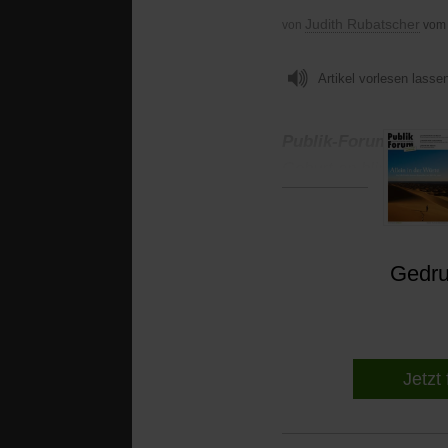
Judith Rubatscher
von
vom
Artikel vorlesen lasse
Publik-Forum:
Herr H
Geburt an blind. Was t
Gedruc
Jetzt 