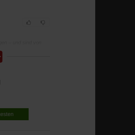
gen – und sind von
l
 testen