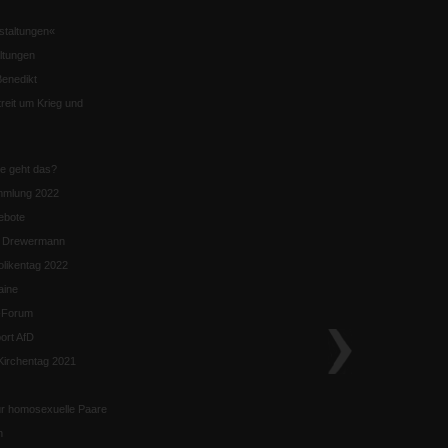
staltungen«
ltungen
enedikt
eit um Krieg und
ie geht das?
mmlung 2022
ebote
n Drewermann
likentag 2022
aine
k-Forum
ort AfD
irchentag 2021
ür homosexuelle Paare
n