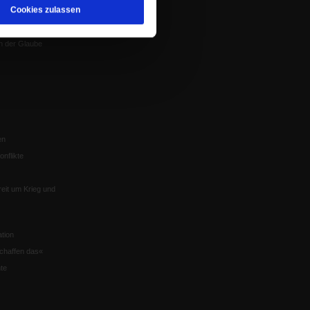
Cookies zulassen
Würzburg
n der Glaube
en
nflikte
eit um Krieg und
tion
chaffen das«
te