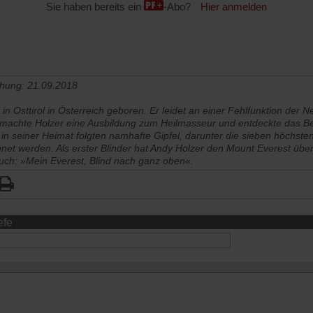
Sie haben bereits ein
-Abo?
Hier anmelden
chung: 21.09.2018
in Osttirol in Österreich geboren. Er leidet an einer Fehlfunktion der N
r machte Holzer eine Ausbildung zum Heilmasseur und entdeckte das Be
in seiner Heimat folgten namhafte Gipfel, darunter die sieben höchsten
t werden. Als erster Blinder hat Andy Holzer den Mount Everest über
uch: »Mein Everest, Blind nach ganz oben«.
efe