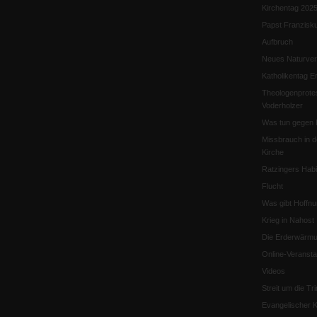
Kirchentag 202
Papst Franzisk
Aufbruch
Neues Naturver
Katholikentag Er
Theologenprote
Voderholzer
Was tun gegen 
Missbrauch in d
Kirche
Ratzingers Habil
Flucht
Was gibt Hoffn
Krieg in Nahost
Die Erderwärmu
Online-Veransta
Videos
Streit um die Tri
Evangelischer K