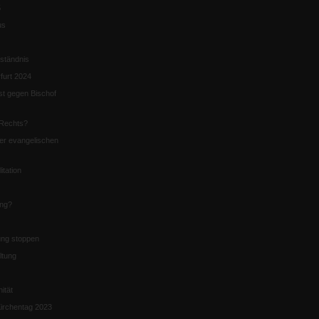
5
us
ständnis
furt 2024
st gegen Bischof
Rechts?
er evangelischen
itation
ung?
ng stoppen
ltung
nität
irchentag 2023