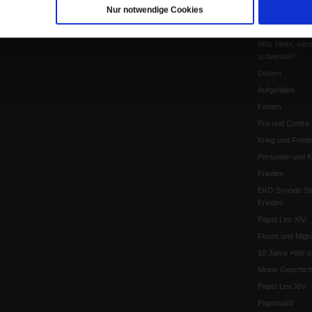
Nur notwendige Cookies
Pro & Contra
Katholikentag 
Was bleibt, wen
schwindet?
Ostern
Aufgefallen
Fasten
Pro und Contra
Krieg und Fried
Personen und Ko
Frieden
EKD-Synode Str
Frieden
Papst Leo XIV.
Flucht und Migra
10 Jahre »Wir s
Meine Geschich
Papst Leo XIV
Papstwahl