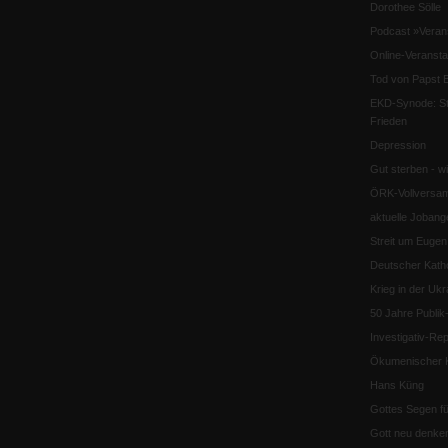
Dorothee Sölle
Podcast »Veran
Online-Veransta
Tod von Papst B
EKD-Synode: Str
Frieden
Depression
Gut sterben - w
ÖRK-Vollversa
aktuelle Jobang
Streit um Euge
Deutscher Katho
Krieg in der Ukr
50 Jahre Publi
Investigativ-Rep
Ökumenischer K
Hans Küng
Gottes Segen f
Gott neu denke