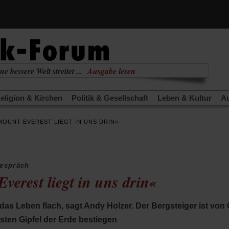
ne bessere Welt streitet ...
Ausgabe lesen
nabhängig
zur aktuellen Ausgabe
eligion & Kirchen
Politik & Gesellschaft
Leben & Kultur
Au
TRA
Edition
Dossier
Weisheitsletter
Spiritletter
Newsle
MOUNT EVEREST LIEGT IN UNS DRIN«
(Öffnet
(Öffnet
derwärmung stoppen
Urlaub und Nichtstun
Gefährlicher Re
in
in
(Öffnet
(Öffnet
(Öffnet
Was gibt Hoffnung?
Krieg und Frieden
Gott neu denken
einem
einem
in
in
in
neuen
neuen
anstaltungen«
Podcast »Veranstaltungen«
Schriftgröße änd
einem
einem
einem
Tab)
Tab)
Gespräch
neuen
neuen
neuen
verest liegt in uns drin«
Tab)
Tab)
Tab)
s Leben flach, sagt Andy Holzer. Der Bergsteiger ist von 
ten Gipfel der Erde bestiegen