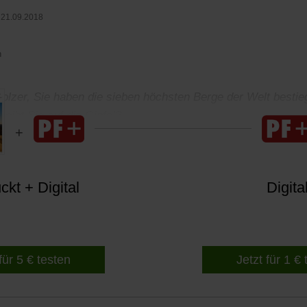
 21.09.2018
n
olzer, Sie haben die sieben höchsten Berge der Welt bestie
reibt Sie auf die Gipfel?
kt + Digital
Digita
für 5 € testen
Jetzt für 1 €