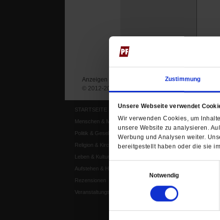
Zustimmung
Anzeigen
Impressum
Datenschutz
© 2012-2026 Publik-Forum Verlagsgesellschaft mb
Unsere Webseite verwendet Cooki
STARTSEITE
MEDIEN
Wir verwenden Cookies, um Inhalte 
Menschen & Meinungen
Publik-Forum Archiv
unsere Website zu analysieren. Au
Politik & Gesellschaft
Publik-Forum EXTRA
Werbung und Analysen weiter. Unse
Religion & Kirchen
Publik-Forum Edition
bereitgestellt haben oder die sie
Leben & Kultur
Publik-Forum Dossier
Einwilligungsauswahl
Aufstehen & Handeln
Weisheitsletter
Notwendig
Rezensionen
Spiritletter
Veranstaltungskalender