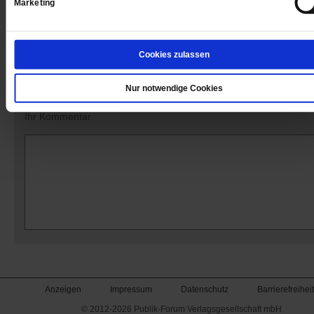
Marketing
Kommentare und Leserbriefe
Cookies zulassen
Ihre E-Mailadresse:
(wird nicht angezeigt)
Nur notwendige Cookies
Ihr Kommentar
Anzeigen
Impressum
Datenschutz
Barrierefreiheit
© 2012-2026 Publik-Forum Verlagsgesellschaft mbH