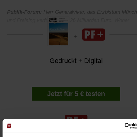
Publik-Forum:
Herr Generalvikar, das Erzbistum Münc
und Freising verfügt über 6,26 Milliarden Euro. Woher
kommt das viele Geld?
Gedruckt + Digital
Jetzt für 5 € testen