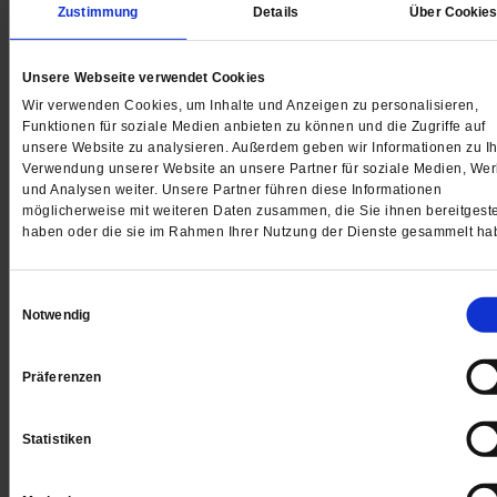
Zustimmung
Details
Über Cookie
Digital
Unsere Webseite verwendet Cookies
Wir verwenden Cookies, um Inhalte und Anzeigen zu personalisieren,
Funktionen für soziale Medien anbieten zu können und die Zugriffe auf
unsere Website zu analysieren. Außerdem geben wir Informationen zu Ih
Jetzt für 1 € testen
Verwendung unserer Website an unsere Partner für soziale Medien, We
und Analysen weiter. Unsere Partner führen diese Informationen
möglicherweise mit weiteren Daten zusammen, die Sie ihnen bereitgeste
haben oder die sie im Rahmen Ihrer Nutzung der Dienste gesammelt ha
Sie haben bereits ein
-Abo?
Hier anmelden
Einwilligungsauswahl
Notwendig
Präferenzen
Datum der Erstveröffentlichung: 08.07.2016
Peter Beer
,
geboren 1966 in Kelheim, studierte Theo-
Statistiken
logie in Regensburg und München, lehrte Religionspä-
dagogik in Benediktbeuern, seit ist er 2010 Generalvikar.