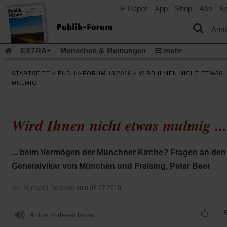
E-Paper
App
Shop
Abo
Ko
einem
neuen
Tab)
Anm
EXTRA+
Menschen & Meinungen
mehr
Religion & Kirchen
Politik & Gesellschaft
Leben & Kultur
STARTSEITE
»
PUBLIK-FORUM 13/2016
»
WIRD IHNEN NICHT ETWAS
Aufstehen & Handeln
Rezensionen
Publik-Forum Archiv
MULMIG ...
EXTRA
Edition
Dossier
Weisheitsletter
Spiritletter
Newsletter
Veranstaltungen
Wir über uns
Wird Ihnen nicht etwas mulmig ...
Leserinitiative Publik-Forum e.V.
Die Erderwärmung stopp
(Öffnet
(Öffnet
Urlaub und Nichtstun
Gefährlicher Reichtum
Krieg in Naho
in
in
(Öffnet
Gleichberechtigung
Künstliche Intelligenz
Was gibt Hoffn
... beim Vermögen der Münchner Kirche? Fragen an den
einem
einem
in
neuen
neuen
(Öffnet
(Öf
Krieg und Frieden
Gott neu denken
Krieg in der Ukraine
Generalvikar von München und Freising, Peter Beer
einem
Tab)
Tab)
in
in
neuen
Flucht und Migration
Video-Podcast »Veranstaltungen«
einem
ei
Tab)
Michael Schrom
von
vom 08.07.2016
neuen
ne
Podcast »Veranstaltungen«
Schriftgröße ändern:
Tab)
Ta
Artikel vorlesen lassen