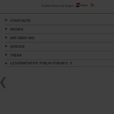
(Öffnet
Publik-Forum.de folgen:
in
einem
neuen
Tab)
STARTSEITE
MEDIEN
WIR ÜBER UNS
SERVICE
THEMA
LESERINITIATIVE PUBLIK-FORUM E. V.