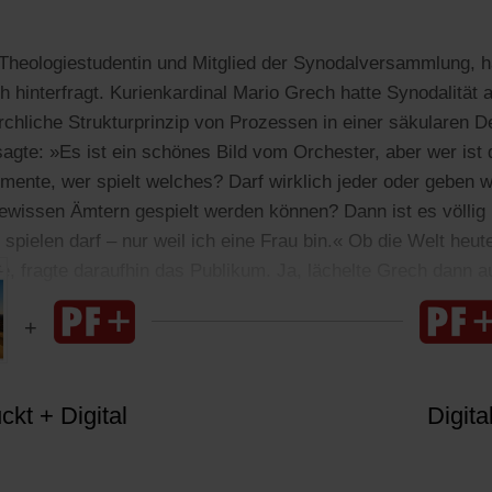
Theologiestudentin und Mitglied der Synodalversammlung, h
ch hinterfragt. Kurienkardinal Mario Grech hatte Synodalitä
rchliche Strukturprinzip von Prozessen in einer säkularen 
gte: »Es ist ein schönes Bild vom Orchester, aber wer ist 
rumente, wer spielt welches? Darf wirklich jeder oder geben 
ewissen Ämtern gespielt werden können? Dann ist es völlig k
 spielen darf – nur weil ich eine Frau bin.« Ob die Welt heut
, fragte daraufhin das Publikum. Ja, lächelte Grech dann a
kt + Digital
Digita