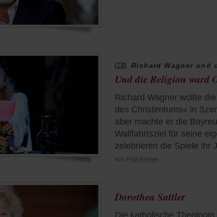
Richard Wagner und d
Und die Religion ward 
Richard Wagner wollte di
des Christentums« in Sze
aber machte er die Bayreu
Wallfahrtsziel für seine e
zelebrieren die Spiele ihr 
von
Paul Kreiner
Dorothea Sattler
Die katholische Theologin