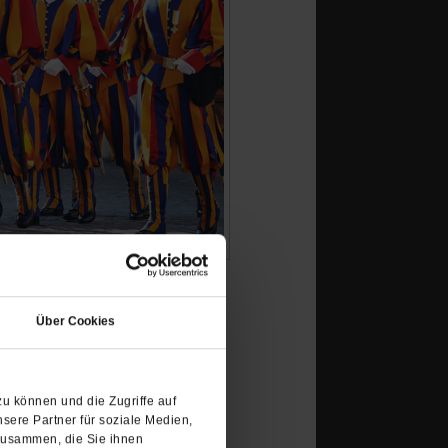
(Öffnet
in
Über Cookies
einem
 das Leben als Gardist
neuen
Tab)
u können und die Zugriffe auf
sere Partner für soziale Medien,
zusammen, die Sie ihnen