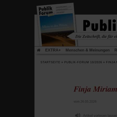
in
einem
neuen
Tab)
Die Zeitschrift, die für ei
kritisch • christlich • u
EXTRA+
Menschen & Meinungen
R
Rezensionen
Publik-Forum Archiv
EX
STARTSEITE
»
PUBLIK-FORUM 10/2026
»
FINJA
Leserinitiative Publik-Forum e.V.
Die Er
Gleichberechtigung
Künstliche Intelligenz
Flucht und Migration
Video-Podcast »Ver
Finja Miria
vom 26.05.2026
Artikel vorlesen lasse