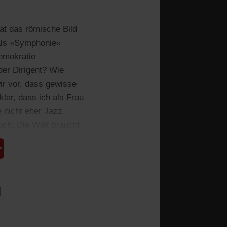
at das römische Bild
t als »Symphonie«
Demokratie
der Dirigent? Wie
wir vor, dass gewisse
lar, dass ich als Frau
e nicht eher Jazz
uch: Die Welt braucht
l