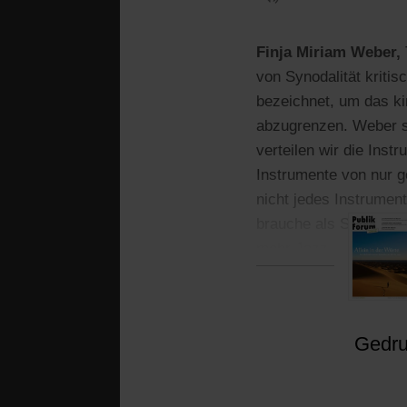
Finja Miriam Weber,
von Synodalität kritis
bezeichnet, um das ki
abzugrenzen. Weber sa
verteilen wir die Inst
Instrumente von nur g
nicht jedes Instrument
brauche als Symphonie
mehr Jazz.
Gedruc