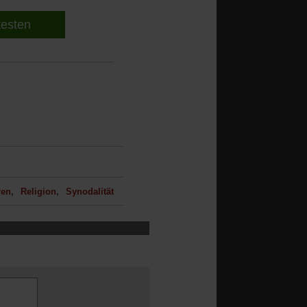
 testen
ren
Religion
Synodalität