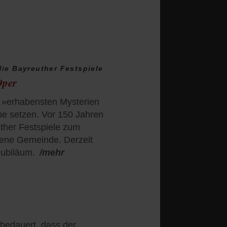
ie Bayreuther Festspiele
Oper
e »erhabensten Mysterien
ne setzen. Vor 150 Jahren
ther Festspiele zum
igene Gemeinde. Derzeit
Jubiläum.
/mehr
 bedauert, dass der