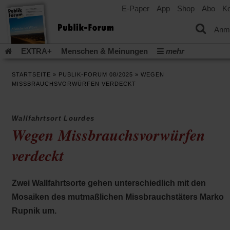
E-Paper
App
Shop
Abo
Ko
einem
neuen
Tab)
Anm
EXTRA+
Menschen & Meinungen
mehr
Religion & Kirchen
Politik & Gesellschaft
Leben & Kultur
STARTSEITE
»
PUBLIK-FORUM 08/2025
»
WEGEN
Aufstehen & Handeln
Rezensionen
Publik-Forum Archiv
MISSBRAUCHSVORWÜRFEN VERDECKT
EXTRA
Edition
Dossier
Weisheitsletter
Spiritletter
Newsletter
Veranstaltungen
Wir über uns
Wallfahrtsort Lourdes
Leserinitiative Publik-Forum e.V.
Die Erderwärmung stopp
Wegen Missbrauchsvorwürfen
(Öffnet
(Öffnet
Urlaub und Nichtstun
Gefährlicher Reichtum
Krieg in Naho
in
in
verdeckt
(Öffnet
Gleichberechtigung
Künstliche Intelligenz
Was gibt Hoffn
einem
einem
in
neuen
neuen
(Öffnet
(Öf
Krieg und Frieden
Gott neu denken
Krieg in der Ukraine
einem
Tab)
Tab)
in
in
neuen
Flucht und Migration
Video-Podcast »Veranstaltungen«
Zwei Wallfahrtsorte gehen unterschiedlich mit den
einem
ei
Tab)
neuen
ne
Podcast »Veranstaltungen«
Schriftgröße ändern:
Mosaiken des mutmaßlichen Missbrauchstäters Marko
Tab)
Ta
Rupnik um.