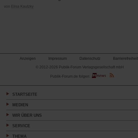
von
Elisa Kautzky
Anzeigen
Impressum
Datenschutz
Barrierefreiheit
© 2012-2026 Publik-Forum Verlagsgesellschaft mbH
(Öffnet
Publik-Forum.de folgen:
in
einem
neuen
Tab)
STARTSEITE
MEDIEN
WIR ÜBER UNS
SERVICE
THEMA