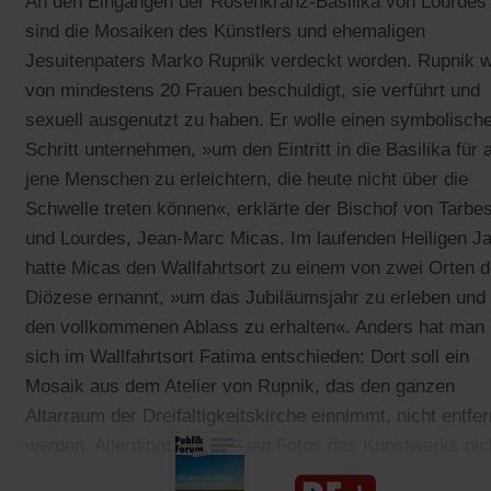
An den Eingängen der Rosenkranz-Basilika von Lourdes
sind die Mosaiken des Künstlers und ehemaligen
Jesuitenpaters Marko Rupnik verdeckt worden. Rupnik w
von mindestens 20 Frauen beschuldigt, sie verführt und
sexuell ausgenutzt zu haben. Er wolle einen symbolisch
Schritt unternehmen, »um den Eintritt in die Basilika für a
jene Menschen zu erleichtern, die heute nicht über die
Schwelle treten können«, erklärte der Bischof von Tarbe
und Lourdes, Jean-Marc Micas. Im laufenden Heiligen J
hatte Micas den Wallfahrtsort zu einem von zwei Orten d
Diözese ernannt, »um das Jubiläumsjahr zu erleben und
den vollkommenen Ablass zu erhalten«. Anders hat man
sich im Wallfahrtsort Fatima entschieden: Dort soll ein
Mosaik aus dem Atelier von Rupnik, das den ganzen
Altarraum der Dreifaltigkeitskirche einnimmt, nicht entfer
werden. Allerdings werde man Fotos des Kunstwerks nic
mehr für Werbezwecke verwenden, heißt es dort.