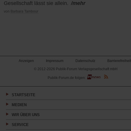
Gesellschaft lässt sie allein.
/mehr
von
Barbara Tambour
Anzeigen
Impressum
Datenschutz
Barrierefreiheit
© 2012-2026 Publik-Forum Verlagsgesellschaft mbH
(Öffnet
Publik-Forum.de folgen:
in
einem
neuen
Tab)
STARTSEITE
MEDIEN
WIR ÜBER UNS
SERVICE