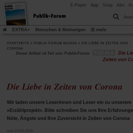
E-Paper
App
Shop
Abo
Ko
einem
neuen
Tab)
Anm
EXTRA+
Menschen & Meinungen
mehr
Religion & Kirchen
Politik & Gesellschaft
Leben & Kultur
STARTSEITE
»
PUBLIK-FORUM 06/2020
»
DIE LIEBE IN ZEITEN VON
Aufstehen & Handeln
Rezensionen
Publik-Forum Archiv
CORONA
Die Li
Dieser Artikel ist Teil von: Publik-Forum
EXTRA
Edition
Dossier
Weisheitsletter
Spiritletter
Zeiten von C
Newsletter
Veranstaltungen
Wir über uns
Leserinitiative Publik-Forum e.V.
Die Erderwärmung stopp
(Öffnet
(Öffnet
Urlaub und Nichtstun
Gefährlicher Reichtum
Krieg in Naho
Die Liebe in Zeiten von Corona
in
in
(Öffnet
Gleichberechtigung
Künstliche Intelligenz
Was gibt Hoffn
einem
einem
in
neuen
neuen
(Öffnet
(Öf
Krieg und Frieden
Gott neu denken
Krieg in der Ukraine
einem
Tab)
Tab)
in
in
Wir laden unsere Leserinnen und Leser ein zu unserem
neuen
Flucht und Migration
Video-Podcast »Veranstaltungen«
einem
ei
Tab)
»Erzählprojekt«. Bitte schreiben Sie uns Ihre Erfahrunge
neuen
ne
Podcast »Veranstaltungen«
Schriftgröße ändern:
Tab)
Ta
Nöte, Ängste und Ihre Zuversicht in Zeiten von Corona
vom 24.03.2020