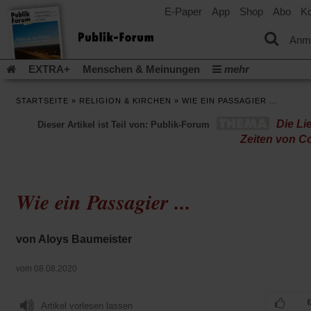
E-Paper
App
Shop
Abo
Ko
einem
neuen
Tab)
Anm
EXTRA+
Menschen & Meinungen
mehr
Religion & Kirchen
Politik & Gesellschaft
Leben & Kultur
STARTSEITE
»
RELIGION & KIRCHEN
»
WIE EIN PASSAGIER ...
Aufstehen & Handeln
Rezensionen
Publik-Forum Archiv
Die Li
Dieser Artikel ist Teil von: Publik-Forum
EXTRA
Edition
Dossier
Weisheitsletter
Spiritletter
Zeiten von C
Newsletter
Veranstaltungen
Wir über uns
Leserinitiative Publik-Forum e.V.
Die Erderwärmung stopp
(Öffnet
(Öffnet
Urlaub und Nichtstun
Gefährlicher Reichtum
Krieg in Naho
Wie ein Passagier ...
in
in
(Öffnet
Gleichberechtigung
Künstliche Intelligenz
Was gibt Hoffn
einem
einem
in
neuen
neuen
(Öffnet
(Öf
Krieg und Frieden
Gott neu denken
Krieg in der Ukraine
einem
Tab)
Tab)
in
in
von Aloys Baumeister
neuen
Flucht und Migration
Video-Podcast »Veranstaltungen«
einem
ei
Tab)
neuen
ne
Podcast »Veranstaltungen«
Schriftgröße ändern:
vom 08.08.2020
Tab)
Ta
Artikel vorlesen lassen