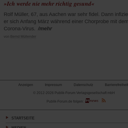
»Ich werde nie mehr richtig gesund«
Rolf Müller, 67, aus Aachen war sehr fidel. Dann infizie
er sich Anfang März während einer Chorprobe mit de
Corona-Virus.
/mehr
von
Bernd Müllender
Anzeigen
Impressum
Datenschutz
Barrierefreiheit
© 2012-2026 Publik-Forum Verlagsgesellschaft mbH
(Öffnet
Publik-Forum.de folgen:
in
einem
neuen
Tab)
STARTSEITE
MEDIEN