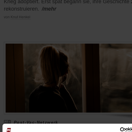
Krieg adoptiert. Erst spät begann sie, ihre Geschichte 
rekonstruieren.
/mehr
von
Knut Henkel
Post-Vac-Netzwerk
»Hört uns zu«