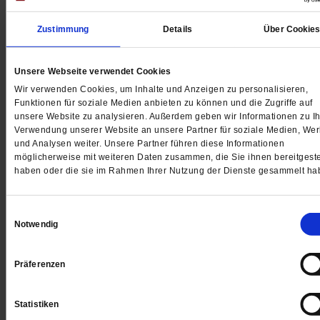
Nadine Ton leidet bis heute an den Folgen der Covid-1
Zustimmung
Details
Über Cookie
Impfung. Mit dem Post-Vac-Netzwerk kämpft sie für
Anerkennung.
/mehr
Unsere Webseite verwendet Cookies
von
Mathea Willmann
Wir verwenden Cookies, um Inhalte und Anzeigen zu personalisieren,
Funktionen für soziale Medien anbieten zu können und die Zugriffe auf
unsere Website zu analysieren. Außerdem geben wir Informationen zu Ih
Verwendung unserer Website an unsere Partner für soziale Medien, We
und Analysen weiter. Unsere Partner führen diese Informationen
möglicherweise mit weiteren Daten zusammen, die Sie ihnen bereitgeste
haben oder die sie im Rahmen Ihrer Nutzung der Dienste gesammelt ha
Einwilligungsauswahl
Notwendig
Präferenzen
Statistiken