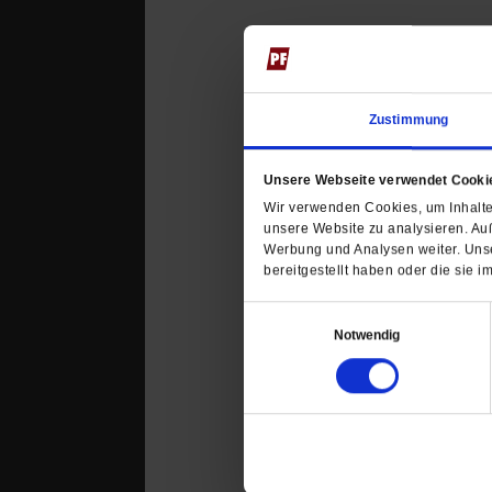
Datum der Erstveröffentli
Zustimmung
Dieser Artikel ist Teil von
Unsere Webseite verwendet Cooki
Kommentare und Leserbri
Wir verwenden Cookies, um Inhalte 
Ihre E-Mailadresse:
unsere Website zu analysieren. Au
(wird nicht angezeigt)
Werbung und Analysen weiter. Unse
bereitgestellt haben oder die sie
Ihr Kommentar
Einwilligungsauswahl
Notwendig