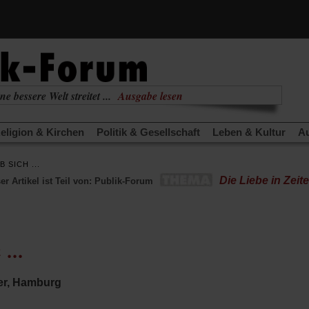
ne bessere Welt streitet ...
Ausgabe lesen
nabhängig
zur aktuellen Ausgabe
eligion & Kirchen
Politik & Gesellschaft
Leben & Kultur
Au
TRA
Edition
Dossier
Weisheitsletter
Spiritletter
Newsle
 SICH ...
(Öffnet
(Öffnet
derwärmung stoppen
Urlaub und Nichtstun
Gefährlicher Re
Die Liebe in Zei
er Artikel ist Teil von: Publik-Forum
in
in
(Öffnet
(Öffnet
(Öffnet
Was gibt Hoffnung?
Krieg und Frieden
Gott neu denken
einem
einem
in
in
in
neuen
neuen
anstaltungen«
Podcast »Veranstaltungen«
Schriftgröße änd
einem
einem
einem
Tab)
Tab)
neuen
neuen
neuen
Tab)
Tab)
Tab)
...
er, Hamburg