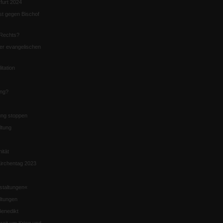
furt 2024
st gegen Bischof
Rechts?
er evangelischen
itation
ung?
ng stoppen
ltung
nität
irchentag 2023
staltungen«
ltungen
enedikt