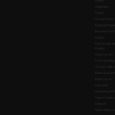
Ostern
Aufgefallen
Fasten
Pro und Contra
Krieg und Fried
Personen und Ko
Frieden
EKD-Synode Str
Frieden
Papst Leo XIV.
Flucht und Migra
10 Jahre »Wir s
Meine Geschich
Papst Leo XIV
Papstwahl
Kirchentag 202
Papst Franzisk
Aufbruch
Neues Naturver