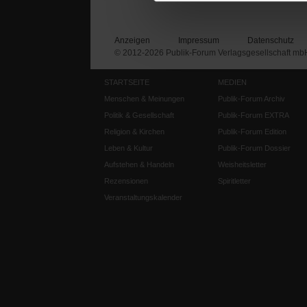
Anzeigen
Impressum
Datenschutz
© 2012-2026 Publik-Forum Verlagsgesellschaft mb
STARTSEITE
MEDIEN
Menschen & Meinungen
Publik-Forum Archiv
Politik & Gesellschaft
Publik-Forum EXTRA
Religion & Kirchen
Publik-Forum Edition
Leben & Kultur
Publik-Forum Dossier
Aufstehen & Handeln
Weisheitsletter
Rezensionen
Spiritletter
Veranstaltungskalender