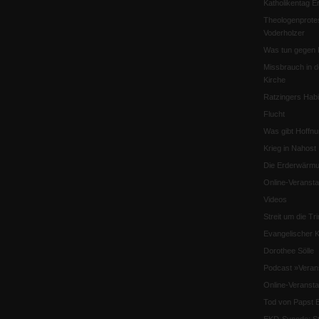
Katholikentag Er
Theologenprote
Voderholzer
Was tun gegen 
Missbrauch in d
Kirche
Ratzingers Habil
Flucht
Was gibt Hoffn
Krieg in Nahost
Die Erderwärmu
Online-Veransta
Videos
Streit um die Tri
Evangelischer K
Dorothee Sölle
Podcast »Veran
Online-Veransta
Tod von Papst B