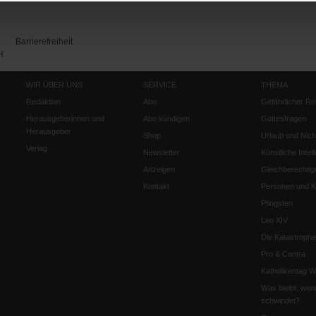
Barrierefreiheit
H
WIR ÜBER UNS
SERVICE
THEMA
Redaktion
Abo
Gefährlicher Re
Herausgeberinnen und
Abo kündigen
Gottesfragen
Herausgeber
Shop
Urlaub und Nich
Verlag
Newsletter
Künstliche Intell
Anzeigen
Gleichberechtig
Kontakt
Personen und Ko
Pfingsten
Leo XIV
Die Katastrophe
Pro & Contra
Katholikentag 
Was bleibt, wen
schwindet?