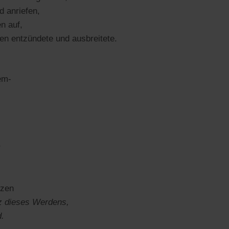
d anriefen,
n auf,
en entzündete und ausbreitete.
em-
rzen
nz dieses Werdens,
d.