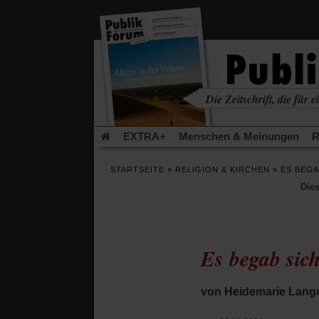
in
einem
neuen
Tab)
Die Zeitschrift, die für ei
kritisch • christlich • u
EXTRA+
Menschen & Meinungen
R
Rezensionen
Publik-Forum Archiv
EX
STARTSEITE
»
RELIGION & KIRCHEN
»
ES BEGAB
Leserinitiative Publik-Forum e.V.
Die Er
Dies
Gleichberechtigung
Künstliche Intelligenz
Flucht und Migration
Video-Podcast »Ver
Es begab sich 
von Heidemarie Lang