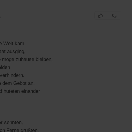
n
ie Welt kam
aat ausging,
de möge zuhause bleiben,
eiden
verhindern.
e dem Gebot an,
d hüteten einander
er sehnten,
on Ferne grüßten,