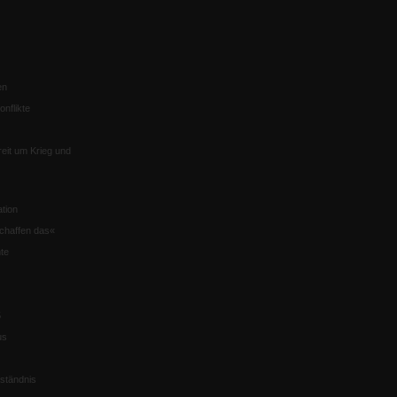
en
nflikte
eit um Krieg und
tion
chaffen das«
te
5
us
ständnis