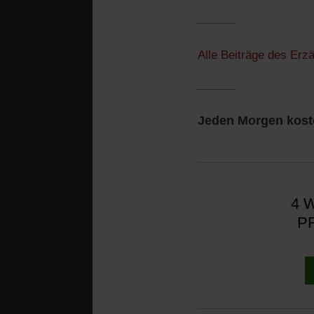
______
Alle Beiträge des Erz
______
Jeden Morgen koste
4 W
PF