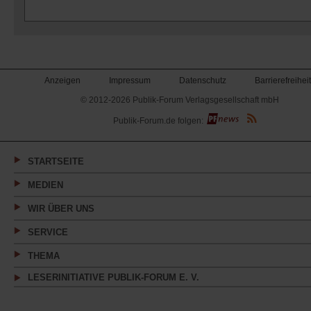
Anzeigen
Impressum
Datenschutz
Barrierefreiheit
© 2012-2026 Publik-Forum Verlagsgesellschaft mbH
(Öffnet
Publik-Forum.de folgen:
in
einem
neuen
Tab)
STARTSEITE
MEDIEN
WIR ÜBER UNS
SERVICE
THEMA
LESERINITIATIVE PUBLIK-FORUM E. V.