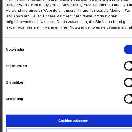
unsere Website zu analysieren. Außerdem geben wir Informationen zu Ih
Alle Beiträge des Erzählprojektes »Die Liebe in Zeiten v
Verwendung unserer Website an unsere Partner für soziale Medien, We
und Analysen weiter. Unsere Partner führen diese Informationen
Corona«
möglicherweise mit weiteren Daten zusammen, die Sie ihnen bereitgeste
haben oder die sie im Rahmen Ihrer Nutzung der Dienste gesammelt ha
______
Jeden Morgen kostenlos per E-Mail:
Spiritletter von
Einwilligungsauswahl
Notwendig
Publik-Forum
Präferenzen
Statistiken
4 Wochen freier Zugang zu allen
PF+ Artikeln inklusive E-Paper
Marketing
Jetzt für 1,00 € testen
Cookies zulassen