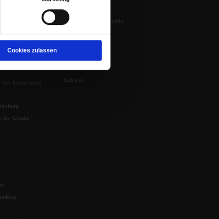
Vorstand
tstun
Harald-Pawlowski-Fonds
igenz
Spenden
ung
Veranstaltungen
nflikte, Leo XIV
Cookies zulassen
Gesprächskreise
Mitgliederrundbrief
Satzung
 von Tschernobyl
Würzburg
n der Glaube
en
nflikte