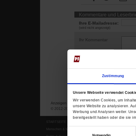
Kommentare und Leserbri
Ihre E-Mailadresse:
(wird nicht angezeigt)
Ihr Kommentar
Zustimmung
Unsere Webseite verwendet Cooki
Wir verwenden Cookies, um Inhalte 
Anzeigen
Impressum
Datenschutz
unsere Website zu analysieren. Au
© 2012-2026 Publik-Forum Verlagsgesellschaft mb
Werbung und Analysen weiter. Unse
bereitgestellt haben oder die sie
STARTSEITE
MEDIEN
Menschen & Meinungen
Publik-Forum Archiv
Einwilligungsauswahl
Notwendig