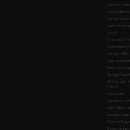
Was gibt Hoffn
Krieg in Nahost
Die Erderwärmu
Online-Veransta
Videos
Streit um die Tri
Evangelischer K
Dorothee Sölle
Podcast »Veran
Online-Veransta
Tod von Papst B
EKD-Synode: Str
Frieden
Depression
Gut sterben - w
ÖRK-Vollversa
aktuelle Jobang
Streit um Euge
Deutscher Katho