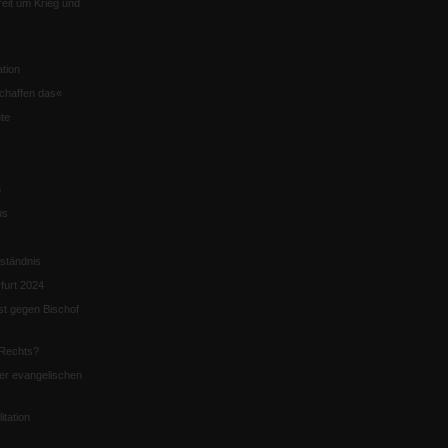
eit um Krieg und
tion
chaffen das«
te
5
us
ständnis
furt 2024
st gegen Bischof
Rechts?
er evangelischen
itation