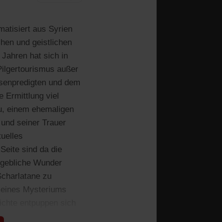
atisiert aus Syrien
hen und geistlichen
Jahren hat sich in
Pilgertourismus außer
ssenpredigten und dem
e Ermittlung viel
au, einem ehemaligen
und seiner Trauer
tuelles
Seite sind da die
angebliche Wunder
Scharlatane zu
g eines Mysteriums
hichte entpuppen sich