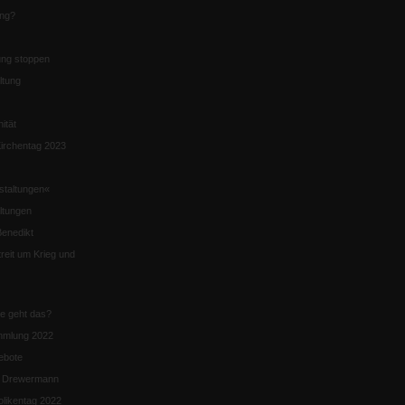
ung?
ng stoppen
ltung
nität
irchentag 2023
staltungen«
ltungen
enedikt
eit um Krieg und
ie geht das?
mmlung 2022
ebote
n Drewermann
likentag 2022