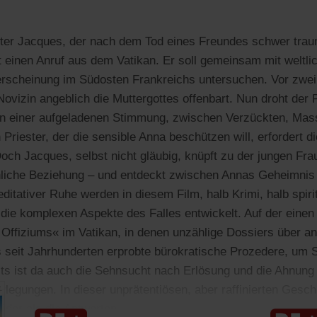
ter Jacques, der nach dem Tod eines Freundes schwer traum
einen Anruf aus dem Vatikan. Er soll gemeinsam mit weltlic
rscheinung im Südosten Frankreichs untersuchen. Vor zwei 
Novizin angeblich die Muttergottes offenbart. Nun droht der 
. In einer aufgeladenen Stimmung, zwischen Verzückten, Ma
 Priester, der die sensible Anna beschützen will, erfordert di
Doch Jacques, selbst nicht gläubig, knüpft zu der jungen Fr
nliche Beziehung – und entdeckt zwischen Annas Geheimnis 
ditativer Ruhe werden in diesem Film, halb Krimi, halb spiri
die komplexen Aspekte des Falles entwickelt. Auf der einen 
 Offiziums« im Vatikan, in denen unzählige Dossiers über 
 seit Jahrhunderten erprobte bürokratische Prozedere, um 
ts ist da auch die Sehnsucht nach Erlösung und die Ahnun
erlegungen. In dieser unprätentiösen, aber raffinierten Gesc
nder als die Antworten.