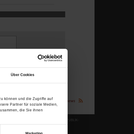
(Öffnet
in
Über Cookies
einem
neuen
Tab)
u können und die Zugriffe auf
(Öffnet
Publik-Forum.de folgen:
in
sere Partner für soziale Medien,
einem
zusammen, die Sie ihnen
neuen
Tab)
LESERINITIATIVE PUBLIK-
FORUM E. V.
ichtum
Ziele und Aufgaben
Marketing