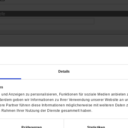
efe
Details
es
und Anzeigen zu personalisieren, Funktionen für soziale Medien anbieten z
Barrierefreiheit
ßerdem geben wir Informationen zu Ihrer Verwendung unserer Website an un
H
re Partner führen diese Informationen möglicherweise mit weiteren Daten 
 im Rahmen Ihrer Nutzung der Dienste gesammelt haben.
WIR ÜBER UNS
SERVICE
THEMA
Redaktion
Abo
Gefährlicher Re
Präferenzen
Statistiken