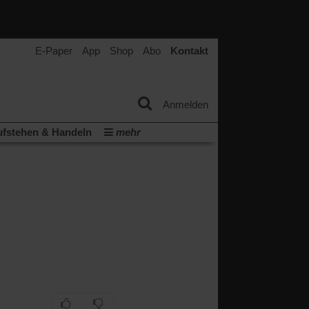
E-Paper
App
Shop
Abo
Kontakt
Anmelden
fstehen & Handeln
mehr
tter
Veranstaltungen
Wir über uns
t
(Öffnet
ichberechtigung
Künstliche Intelligenz
in
Video-Podcast »Veranstaltungen«
einem
neuen
Podcast »Veranstaltungen«
Tab)