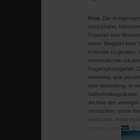
Kino.
Der Kriegsrepor
zurückkehrt, bekommt 
Experten eine Mariene
einem Bergdorf einer 
Kontrolle zu geraten
romfeindlichen lokalen
Fingerspitzengefühl. 
Heimkind, eine persö
eine Verbindung. In me
Selbstfindungsdrama, 
Archive des »Heiligen
verstauben, sowie das
entdecken. Anderersei
jenseits rationaler Üb
die Fragen als spanne