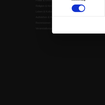
Politik & Gesellschaft
Publik-Forum EXTRA
Religion & Kirchen
Publik-Forum Edition
Leben & Kultur
Publik-Forum Dossier
Aufstehen & Handeln
Weisheitsletter
Rezensionen
Spiritletter
Veranstaltungskalender