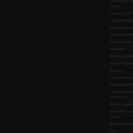
EKD-Synode Str
Frieden
Papst Leo XIV.
Flucht und Migra
10 Jahre »Wir s
Meine Geschich
Papst Leo XIV
Papstwahl
Kirchentag 202
Papst Franzisk
Aufbruch
Neues Naturver
Katholikentag Er
Theologenprote
Voderholzer
Was tun gegen 
Missbrauch in d
Kirche
Ratzingers Habil
Flucht