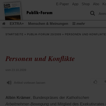
E-Paper
App
Shop
Abo
Ko
einem
neuen
Tab)
Anm
EXTRA+
Menschen & Meinungen
mehr
Religion & Kirchen
Politik & Gesellschaft
Leben & Kultur
STARTSEITE
»
PUBLIK-FORUM 20/2009
»
PERSONEN UND KONFLIKTE
Aufstehen & Handeln
Rezensionen
Publik-Forum Archiv
EXTRA
Edition
Dossier
Weisheitsletter
Spiritletter
Newsletter
Veranstaltungen
Wir über uns
Personen und Konflikte
Leserinitiative Publik-Forum e.V.
Die Erderwärmung stopp
(Öffnet
(Öffnet
Urlaub und Nichtstun
Gefährlicher Reichtum
Krieg in Naho
in
in
(Öffnet
Gleichberechtigung
Künstliche Intelligenz
Was gibt Hoffn
vom 23.10.2009
einem
einem
in
neuen
neuen
(Öffnet
(Öf
Krieg und Frieden
Gott neu denken
Krieg in der Ukraine
einem
Tab)
Tab)
in
in
neuen
Artikel vorlesen lassen
Flucht und Migration
Video-Podcast »Veranstaltungen«
einem
ei
Tab)
neuen
ne
Podcast »Veranstaltungen«
Schriftgröße ändern:
Tab)
Ta
Albin Krämer
, Bundespräses der
Katholischen
Arbeitnehmer-Bewegung
und Mitglied des Exekutivrates 