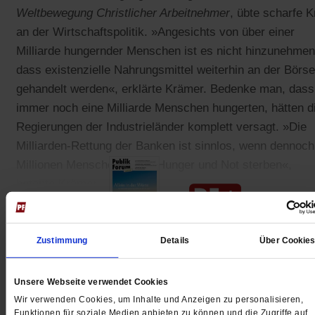
Weltbewegung Christlicher Arbeitnehmer
, übte scharfe Kr
an der Wirtschaftspolitik. »Angesichts von über einer
Milliarde hungernder Menschen ist es nicht hinzunehmen
dass existenzielle Nahrungsmittel weiterhin an der Börse
gehandelt werden«, erklärte Krämer. Bedenke man, dass
immer noch eine Milliarde Menschen hungerten, hätten d
Regierungen der Industrieländer komplett versagt. »Die
Milliarden-Rettung der Banken ist sinnlos, wenn dennoch
Millionen Menschen durch Hunger und Not sterben«,
betonte Krämer.
Zustimmung
Details
Über Cookie
Gedruckt + Digital
Unsere Webseite verwendet Cookies
Wir verwenden Cookies, um Inhalte und Anzeigen zu personalisieren,
Funktionen für soziale Medien anbieten zu können und die Zugriffe auf