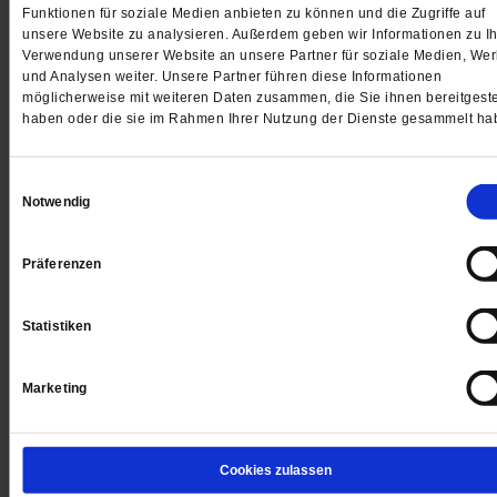
Jetzt für 1 € testen
Funktionen für soziale Medien anbieten zu können und die Zugriffe auf
unsere Website zu analysieren. Außerdem geben wir Informationen zu Ih
Verwendung unserer Website an unsere Partner für soziale Medien, We
und Analysen weiter. Unsere Partner führen diese Informationen
möglicherweise mit weiteren Daten zusammen, die Sie ihnen bereitgeste
Sie haben bereits ein
-Abo?
Hier anmelden
haben oder die sie im Rahmen Ihrer Nutzung der Dienste gesammelt ha
Einwilligungsauswahl
Notwendig
Datum der Erstveröffentlichung: 14.05.2021
Präferenzen
Statistiken
Kommentare und Leserbriefe
Ihre E-Mailadresse:
Marketing
(wird nicht angezeigt)
Cookies zulassen
Ihr Kommentar