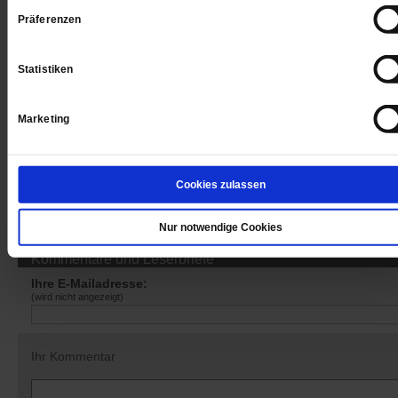
Präferenzen
Sie haben bereits ein
-Abo?
Hier anmelden
Statistiken
Marketing
Datum der Erstveröffentlichung: 28.02.2020
Cookies zulassen
Nur notwendige Cookies
Kommentare und Leserbriefe
Ihre E-Mailadresse:
(wird nicht angezeigt)
Ihr Kommentar