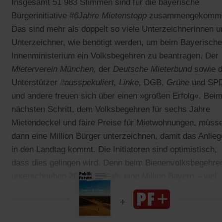
Insgesamt 51 983 Stimmen sind für die bayerische
Bürgerinitiative
#6Jahre Mietenstopp
zusammengekomm
Das sind mehr als doppelt so viele Unterzeichnerinnen u
Unterzeichner, wie benötigt werden, um beim Bayerisch
Innenministerium ein Volksbegehren zu beantragen. Der
Mieterverein München,
der
Deutsche Mieterbund
sowie d
Unterstützer
#ausspekuliert,
Linke,
DGB,
Grüne
und SP
und andere freuen sich über einen »großen Erfolg«. Bei
nächsten Schritt, dem Volksbegehren für sechs Jahre
Mietendeckel und faire Preise für Mietwohnungen, müss
dann eine Million Bürger unterzeichnen, damit das Anlie
in den Landtag kommt. Die Initiatoren sind optimistisch,
dass dies gelingen wird. Denn beim Bienenvolksbegehre
unterschrieben 2019 mehr als eine Million Bayern – viel
mehr, als erwartet worden war.