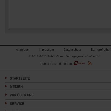
Anzeigen
Impressum
Datenschutz
Barrierefreiheit
© 2012-2026 Publik-Forum Verlagsgesellschaft mbH
(Öffnet
Publik-Forum.de folgen:
in
einem
neuen
Tab)
STARTSEITE
MEDIEN
WIR ÜBER UNS
SERVICE