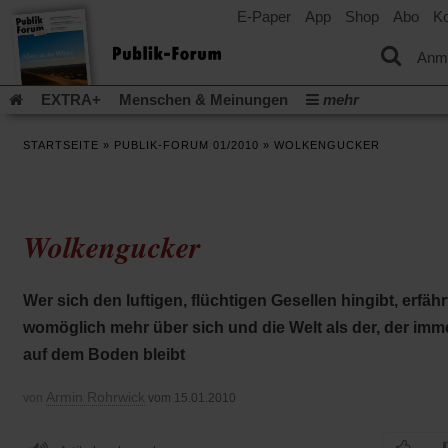
E-Paper
App
Shop
Abo
Ko
einem
neuen
Tab)
Anm
EXTRA+
Menschen & Meinungen
mehr
Religion & Kirchen
Politik & Gesellschaft
Leben & Kultur
STARTSEITE
»
PUBLIK-FORUM 01/2010
»
WOLKENGUCKER
Aufstehen & Handeln
Rezensionen
Publik-Forum Archiv
EXTRA
Edition
Dossier
Weisheitsletter
Spiritletter
Newsletter
Veranstaltungen
Wir über uns
Wolkengucker
Leserinitiative Publik-Forum e.V.
Die Erderwärmung stopp
(Öffnet
(Öffnet
Urlaub und Nichtstun
Gefährlicher Reichtum
Krieg in Naho
in
in
(Öffnet
Gleichberechtigung
Künstliche Intelligenz
Was gibt Hoffn
Wer sich den luftigen, flüchtigen Gesellen hingibt, erfähr
einem
einem
in
neuen
neuen
(Öffnet
(Öf
Krieg und Frieden
Gott neu denken
Krieg in der Ukraine
womöglich mehr über sich und die Welt als der, der imm
einem
Tab)
Tab)
in
in
neuen
Flucht und Migration
Video-Podcast »Veranstaltungen«
auf dem Boden bleibt
einem
ei
Tab)
neuen
ne
Podcast »Veranstaltungen«
Schriftgröße ändern:
Tab)
Ta
Armin Rohrwick
von
vom 15.01.2010