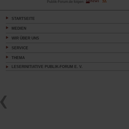
(Öffnet
Publik-Forum.de folgen:
in
einem
neuen
Tab)
STARTSEITE
MEDIEN
WIR ÜBER UNS
SERVICE
THEMA
LESERINITIATIVE PUBLIK-FORUM E. V.