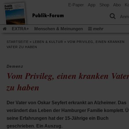
E-Paper
App
Shop
Abo
Ko
einem
neuen
Tab)
Anm
EXTRA+
Menschen & Meinungen
mehr
Religion & Kirchen
Politik & Gesellschaft
Leben & Kultur
STARTSEITE
»
LEBEN & KULTUR
»
VOM PRIVILEG, EINEN KRANKEN
Aufstehen & Handeln
Rezensionen
Publik-Forum Archiv
VATER ZU HABEN
EXTRA
Edition
Dossier
Weisheitsletter
Spiritletter
Newsletter
Veranstaltungen
Wir über uns
Demenz
Leserinitiative Publik-Forum e.V.
Die Erderwärmung stopp
Vom Privileg, einen kranken Vate
(Öffnet
(Öffnet
Urlaub und Nichtstun
Gefährlicher Reichtum
Krieg in Naho
in
in
zu haben
(Öffnet
Gleichberechtigung
Künstliche Intelligenz
Was gibt Hoffn
einem
einem
in
neuen
neuen
(Öffnet
(Öf
Krieg und Frieden
Gott neu denken
Krieg in der Ukraine
einem
Tab)
Tab)
in
in
neuen
Flucht und Migration
Video-Podcast »Veranstaltungen«
Der Vater von Oskar Seyfert erkrankt an Alzheimer. Das
einem
ei
Tab)
neuen
ne
Podcast »Veranstaltungen«
Schriftgröße ändern:
verändert das Leben der Hamburger Familie komplett. Ü
Tab)
Ta
seine Erfahrungen hat der 15-Jährige ein Buch
geschrieben. Ein Auszug.