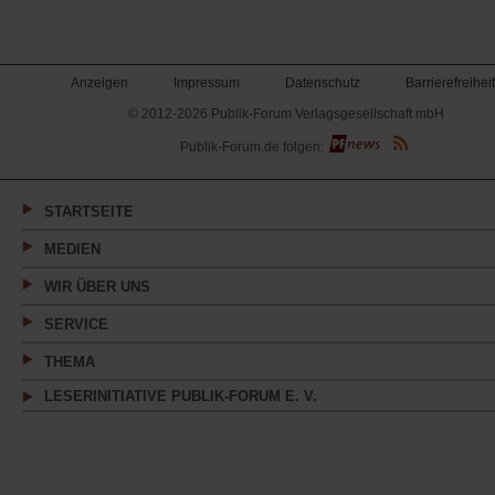
Anzeigen
Impressum
Datenschutz
Barrierefreiheit
© 2012-2026 Publik-Forum Verlagsgesellschaft mbH
(Öffnet
Publik-Forum.de folgen:
in
einem
neuen
Tab)
STARTSEITE
MEDIEN
WIR ÜBER UNS
SERVICE
THEMA
LESERINITIATIVE PUBLIK-FORUM E. V.