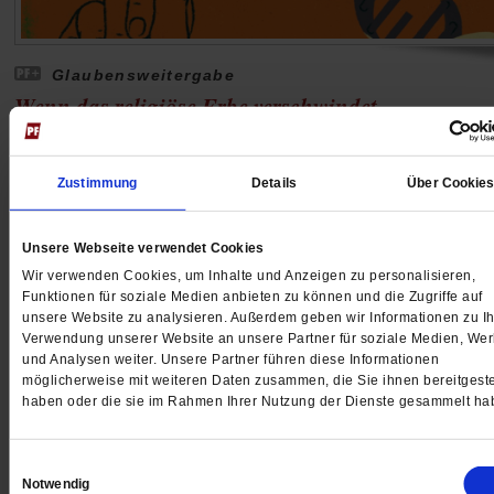
Glaubensweitergabe
Wenn das religiöse Erbe verschwindet
Vielen jungen Menschen ist der Glaube der Großelter
egal. Das kann zu Konflikten führen und großen Schm
Zustimmung
Details
Über Cookie
auslösen. Bleibt gar nichts erhalten? Zwei Generation
einer Familie erzählen.
/mehr
Unsere Webseite verwendet Cookies
von
Judith Bauer
·
8 Kommentare
Wir verwenden Cookies, um Inhalte und Anzeigen zu personalisieren,
Funktionen für soziale Medien anbieten zu können und die Zugriffe auf
unsere Website zu analysieren. Außerdem geben wir Informationen zu Ih
Verwendung unserer Website an unsere Partner für soziale Medien, We
und Analysen weiter. Unsere Partner führen diese Informationen
möglicherweise mit weiteren Daten zusammen, die Sie ihnen bereitgeste
haben oder die sie im Rahmen Ihrer Nutzung der Dienste gesammelt ha
Einwilligungsauswahl
Notwendig