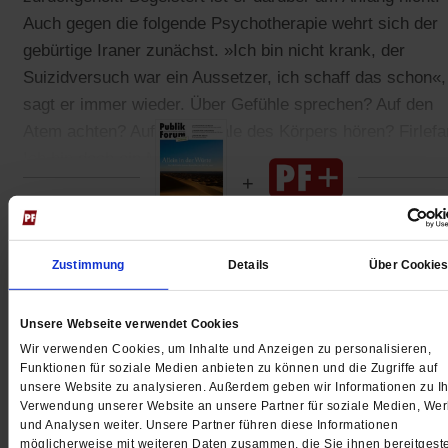
Auch gegen die folgende Psychotherapie wehrt sich der
gebürtige Iraner zunächst. »Ich bin nicht krank, der
Suizidversuch war ein Aussetzer, ich schaff das schon«,
sagt er immer wieder. Über Gefühle sprechen? Auf den
Atem achten? Auf die Signale des Körpers hören? Firlefa
Ich bin doch ein Mann!
Gedruckt + Digital
Zustimmung
Details
Über Cookie
Unsere Webseite verwendet Cookies
Wir verwenden Cookies, um Inhalte und Anzeigen zu personalisieren,
Jetzt für 5 € testen
Funktionen für soziale Medien anbieten zu können und die Zugriffe auf
unsere Website zu analysieren. Außerdem geben wir Informationen zu Ih
Verwendung unserer Website an unsere Partner für soziale Medien, We
und Analysen weiter. Unsere Partner führen diese Informationen
möglicherweise mit weiteren Daten zusammen, die Sie ihnen bereitgeste