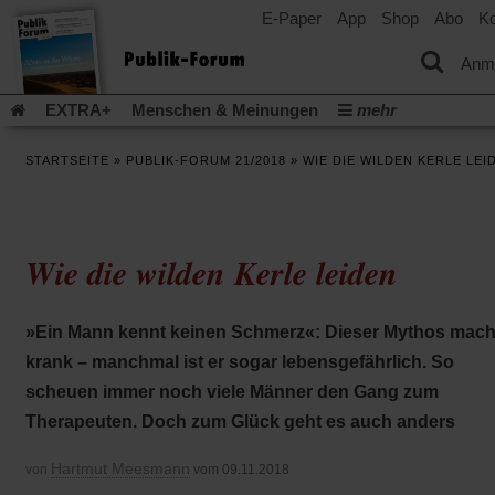
E-Paper
App
Shop
Abo
Ko
einem
neuen
Tab)
Anm
EXTRA+
Menschen & Meinungen
mehr
Religion & Kirchen
Politik & Gesellschaft
Leben & Kultur
STARTSEITE
»
PUBLIK-FORUM 21/2018
»
WIE DIE WILDEN KERLE LEI
Aufstehen & Handeln
Rezensionen
Publik-Forum Archiv
EXTRA
Edition
Dossier
Weisheitsletter
Spiritletter
Newsletter
Veranstaltungen
Wir über uns
Wie die wilden Kerle leiden
Leserinitiative Publik-Forum e.V.
Die Erderwärmung stopp
(Öffnet
(Öffnet
Urlaub und Nichtstun
Gefährlicher Reichtum
Krieg in Naho
in
in
(Öffnet
Gleichberechtigung
Künstliche Intelligenz
Was gibt Hoffn
»Ein Mann kennt keinen Schmerz«: Dieser Mythos mach
einem
einem
in
neuen
neuen
(Öffnet
(Öf
Krieg und Frieden
Gott neu denken
Krieg in der Ukraine
krank – manchmal ist er sogar lebensgefährlich. So
einem
Tab)
Tab)
in
in
neuen
Flucht und Migration
Video-Podcast »Veranstaltungen«
scheuen immer noch viele Männer den Gang zum
einem
ei
Tab)
neuen
ne
Podcast »Veranstaltungen«
Schriftgröße ändern:
Therapeuten. Doch zum Glück geht es auch anders
Tab)
Ta
Hartmut Meesmann
von
vom 09.11.2018