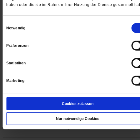
haben oder die sie im Rahmen Ihrer Nutzung der Dienste gesammelt ha
Einwilligungsauswahl
Notwendig
Digital
Präferenzen
Jetzt für 1 € testen
Statistiken
Marketing
Sie haben bereits ein
-Abo?
Hier anmelden
Cookies zulassen
Nur notwendige Cookies
Datum der Erstveröffentlichung: 09.11.2018