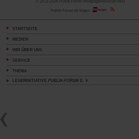
© 2012-2026 Publik-Forum Verlagsgesellschaft mbH
(Öffnet
Publik-Forum.de folgen:
in
einem
neuen
Tab)
STARTSEITE
MEDIEN
WIR ÜBER UNS
SERVICE
THEMA
LESERINITIATIVE PUBLIK-FORUM E. V.